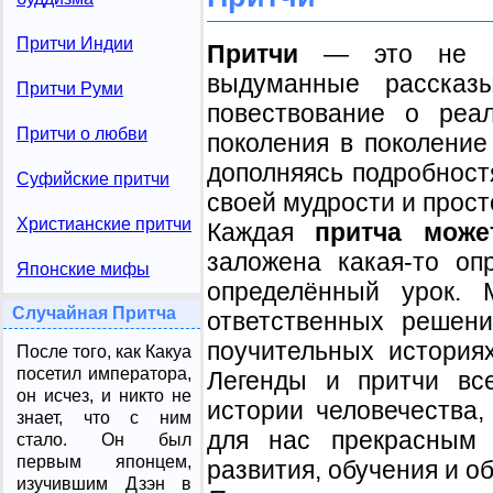
Притчи Индии
Притчи
— это не пр
выдуманные рассказ
Притчи Руми
повествование о реа
Притчи о любви
поколения в поколение
дополняясь подробност
Суфийские притчи
своей мудрости и прост
Христианские притчи
Каждая
притча може
заложена какая-то оп
Японские мифы
определённый урок. 
Случайная Притча
ответственных решени
поучительных история
После того, как Какуа
посетил императора,
Легенды и притчи вс
он исчез, и никто не
истории человечества,
знает, что с ним
для нас прекрасным
стало. Он был
первым японцем,
развития, обучения и о
изучившим Дзэн в