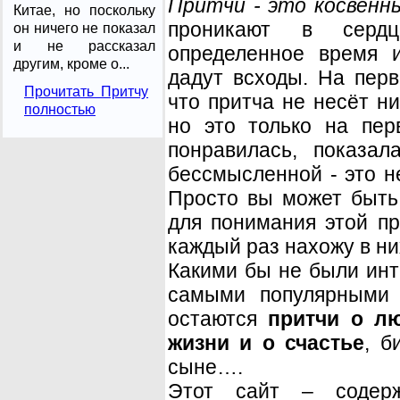
Притчи - это косвенны
Китае, но поскольку
проникают в серд
он ничего не показал
и не рассказал
определенное время и
другим, кроме о...
дадут всходы. На перв
Прочитать Притчу
что притча не несёт н
полностью
но это только на пер
понравилась, показал
бессмысленной - это не
Просто вы может быть
для понимания этой пр
каждый раз нахожу в ни
Какими бы не были ин
самыми популярными 
остаются
притчи о л
жизни и о счастье
, б
сыне….
Этот сайт – содерж