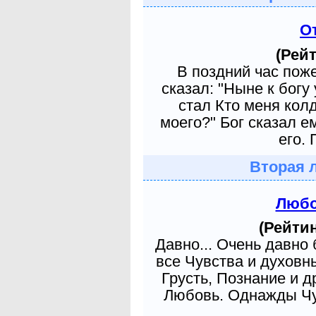
О
(Рейт
В поздний час пож
сказал: "Ныне к богу
стал Кто меня кол
моего?" Бог сказал е
его. 
Вторая 
Любо
(Рейтин
Давно... Очень давно
все Чувства и духовн
Грусть, Познание и д
Любовь. Однажды Чув