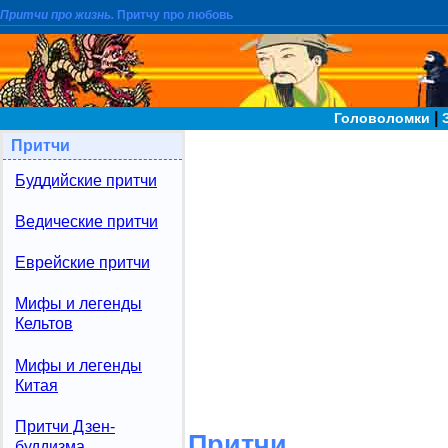
Притчи про жизнь.
Притчу про любовь
|
Головоломки
Притчи
Буддийские притчи
Ведические притчи
Еврейские притчи
Мифы и легенды
Кельтов
Мифы и легенды
Китая
Притчи Дзен-
Притчи
буддизма