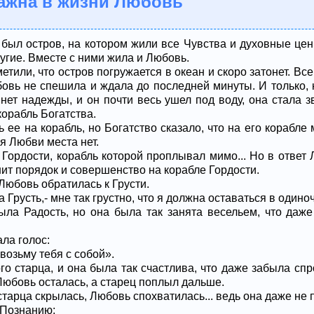
важна в жизни Любовь
 был остров, на котором жили все Чувства и духовные цен
ругие. Вместе с ними жила и Любовь.
тили, что остров погружается в океан и скоро затонет. Все
овь не спешила и ждала до последней минуты. И только, к
 нет надежды, и он почти весь ушел под воду, она стала 
орабль Богатства.
 ее на корабль, но Богатство сказало, что на его корабле
ля Любви места нет.
 Гордости, корабль которой проплывал мимо... Но в ответ
ит порядок и совершенство на корабле Гордости.
юбовь обратилась к Грусти.
а Грусть,- мне так грустно, что я должна оставаться в одино
ла Радость, но она была так занята весельем, что даж
ла голос:
возьму тебя с собой».
о старца, и она была так счастлива, что даже забыла спро
Любовь осталась, а старец поплыл дальше.
 старца скрылась, Любовь спохватилась... ведь она даже не
 Познанию: