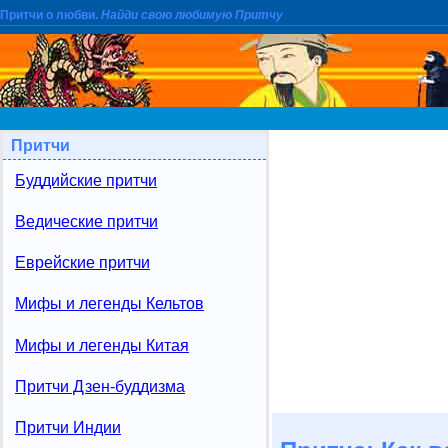
Притчи о любви.
Найди свою любимую Притчу
Притчи
Буддийские притчи
Ведические притчи
Еврейские притчи
Мифы и легенды Кельтов
Мифы и легенды Китая
Притчи Дзен-буддизма
Притчи Индии