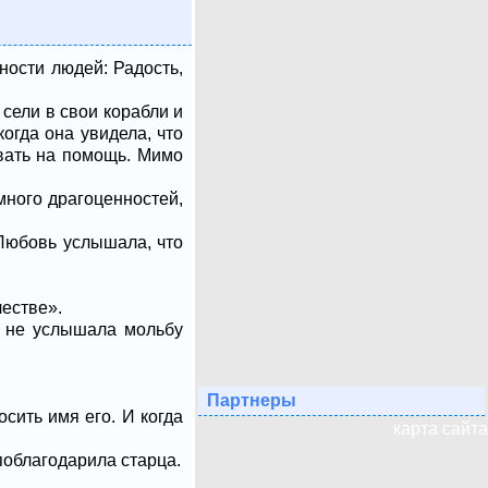
ности людей: Радость,
 сели в свои корабли и
огда она увидела, что
звать на помощь. Мимо
 много драгоценностей,
 Любовь услышала, что
честве».
е не услышала мольбу
Партнеры
сить имя его. И когда
карта сайта
 поблагодарила старца.