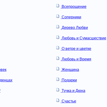
Всепрощение
Соперники
Дерево Любви
Любовь и Сумасшествие
О ветре и цветке
Любовь и Время
овек
Женщина
аденцах
Подарки
?
Тучка и Дюна
Счастье