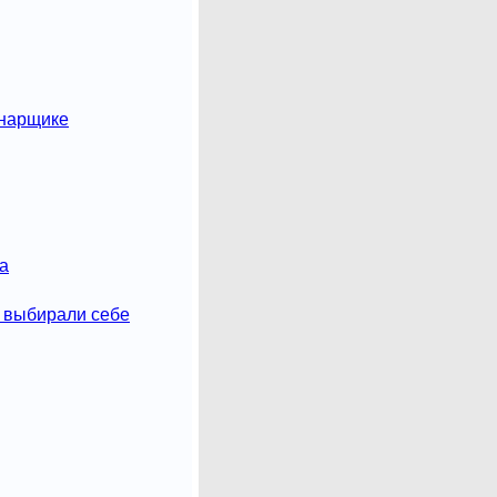
онарщике
а
 выбирали себе