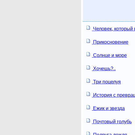
Человек, который
Прикосновение
Солнце и море
Хочешь?..
Три поцелуя
История с превр
Ежик и звезда
Почтовый голубь
Подруга дождя