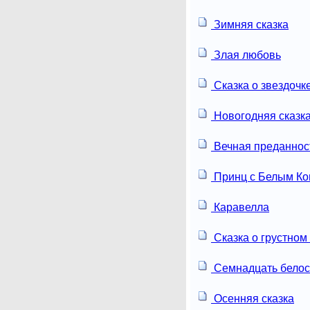
Зимняя сказка
Злая любовь
Сказка о звездочк
Новогодняя сказк
Вечная преданнос
Принц с Белым К
Каравелла
Сказка о грустном
Семнадцать белос
Осенняя сказка