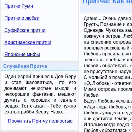
Притча: Как 
Притчи Руми
Притчи о любви
Давно... Очень давно
Грусть, Познание и д
Однажды Чувства заме
Суфийские притчи
покинули остров. Люб
на спасение острова
Христианские притчи
проплыл роскошный к
Любовь просила взять
Японские мифы
золота и серебра и д
Любовь обратилась к
Случайная Притча
ее присутствие наруш
Один еврей пришел к Дов Беру
С мольбой о помощи Л
и стал жаловаться, что его
«О, Любовь, - ответил
донимают нечистые мысли и
Мимо острова проплы
нехорошие фантазии, мешают
Любви.
думать о хороших и святых
Вдруг Любовь услыша
вещах. Тот сказал: - Тебе нужно
«Иди сюда Любовь, я 
ехать к рабби Зееву. Надо...
Любовь увидела седог
они достигли Земли, 
Прочитать Притчу полностью
И только когда лодка
Любовь обратилась к