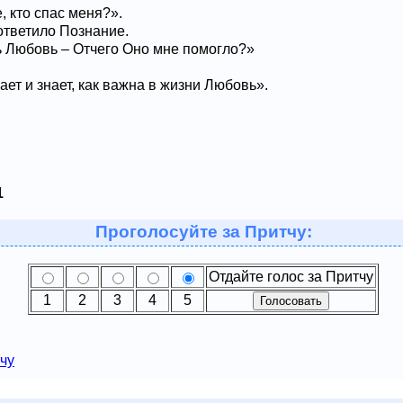
, кто спас меня?».
ответило Познание.
ь Любовь – Отчего Оно мне помогло?»
ет и знает, как важна в жизни Любовь».
1
Проголосуйте за Притчу:
Отдайте голос за Притчу
1
2
3
4
5
чу