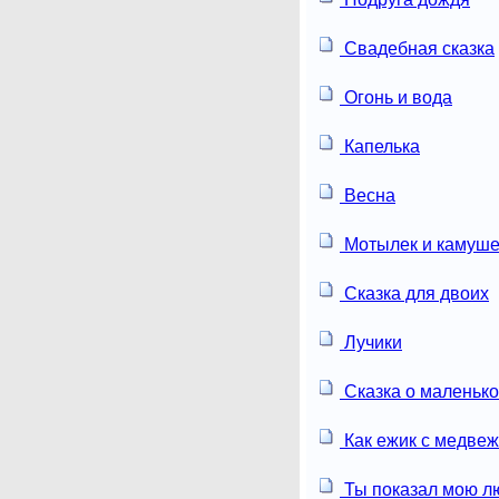
Свадебная сказка
Огонь и вода
Капелька
Весна
Мотылек и камуше
Сказка для двоих
Лучики
Сказка о маленьк
Как ежик с медвеж
Ты показал мою л