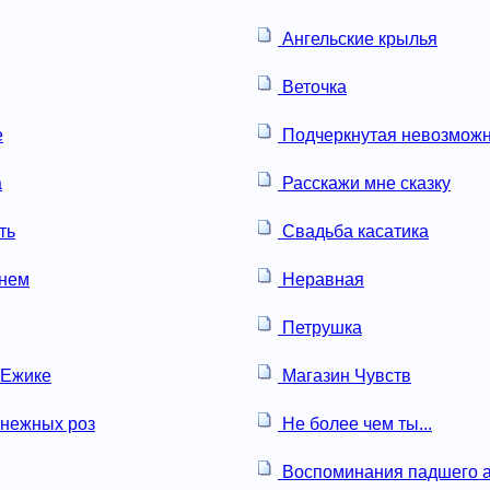
Ангельские крылья
Веточка
е
Подчеркнутая невозможн
а
Расскажи мне сказку
ть
Свадьба касатика
онем
Неравная
Петрушка
 Ежике
Магазин Чувств
нежных роз
Не более чем ты...
Воспоминания падшего а