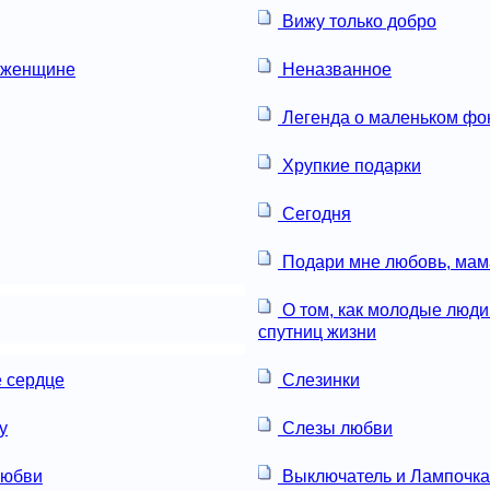
Вижу только добро
 женщине
Неназванное
Легенда о маленьком ф
Хрупкие подарки
Сегодня
Подари мне любовь, мам
О том, как молодые люди
спутниц жизни
 сердце
Слезинки
у
Слезы любви
любви
Выключатель и Лампочка