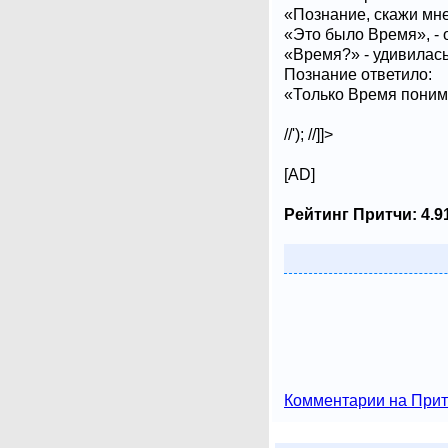
«Познание, скажи мне
«Это было Время», - 
«Время?» - удивилас
Познание ответило:
«Только Время понима
//'); //]]>
[AD]
Рейтинг Притчи:
4.9
Комментарии на Прит