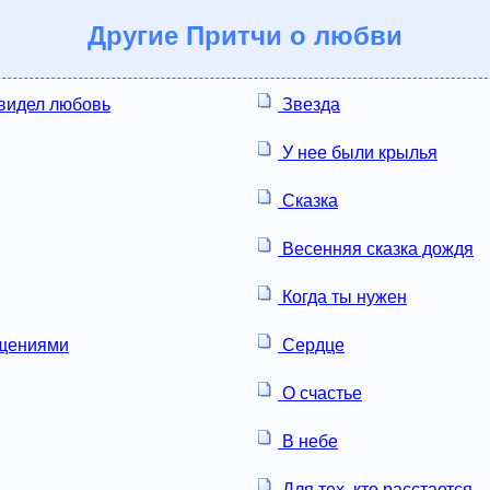
Другие
Притчи о любви
 видел любовь
Звезда
У нее были крылья
Сказка
Весенняя сказка дождя
Когда ты нужен
ащениями
Сердце
О счастье
В небе
Для тех, кто расстается