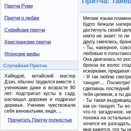
Притча: Танец
Притчи Руми
Притчи о любви
Мягкие языки пламени
будто бежали напере
достигнуть своей цел
Суфийские притчи
никто не знает: то л
другу, смеялись, бра
Христианские притчи
- Ты, наверное, сов
любовью я попытаюсь 
Японские мифы
Она двигалась по рос
бронза ее волос спа
Случайная Притча
искорками, придавая 
Хайкудзё, китайский мастер
- Я так люблю смотре
Дзэн, обычно трудился вместе с
танцует… Посмотри! 
учениками даже в возрасте 80
сделаешь последний
лет: подстригал кусты в саду,
тебя целиком, а ты 
расчищал дорожки и подрезал
- Ты такая выдумщица
деревья. Ученики чувствовали
как он танцует. Ты 
себя виноватыми, видя, ...
что-то загадочное, 
похожа на остальных.
Прочитать Притчу полностью
хочется ее разгадать
мне кажется, что ты 