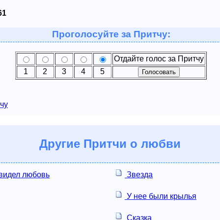
61
Проголосуйте за Притчу:
Отдайте голос за Притчу
1
2
3
4
5
чу
Другие
Притчи о любви
 видел любовь
Звезда
У нее были крылья
Сказка