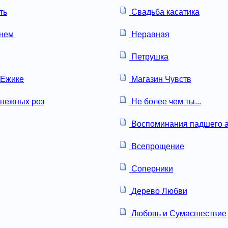
ть
Свадьба касатика
онем
Неравная
Петрушка
 Ежике
Магазин Чувств
нежных роз
Не более чем ты...
Воспоминания падшего а
Всепрощение
Соперники
Дерево Любви
Любовь и Сумасшествие