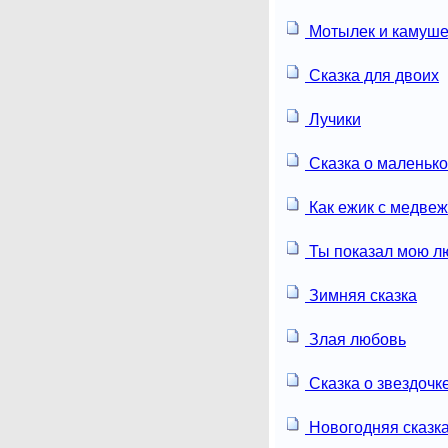
Мотылек и камуше
Сказка для двоих
Лучики
Сказка о маленьк
Как ежик с медвеж
Ты показал мою л
Зимняя сказка
Злая любовь
Сказка о звездочк
Новогодняя сказк