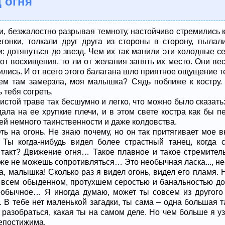
 огня
, безжалостно разрывая темноту, настойчиво стремились ку
гонки, толкали друг друга из стороны в сторону, пылал
и: дотянуться до звезд. Чем их так манили эти холодные с
и от восхищения, то ли от желания занять их место. Они в
нились. И от всего этого балагана шло приятное ощущение 
сем там замерзла, моя малышка? Сядь поближе к костру.
тебя согреть.
истой траве так бесшумно и легко, что можно было сказат
дала на ее хрупкие плечи, и в этом свете костра как бы 
ей немного таинственности и даже колдовства.
ть на огонь. Не знаю почему, но он так притягивает мое в
Ты когда-нибудь видел более страстный танец, когда с
 такт? Движение огня… Такое плавное и такое стремите
даже не можешь сопротивляться… Это необычная ласка..., 
, малышка! Сколько раз я видел огонь, видел его пламя. Н
во всем обыденном, протухшем серостью и банальностью до
необычное… Я иногда думаю, может ты совсем из другого
 В тебе нет маленькой загадки, ты сама – одна большая т
, разобраться, какая ты на самом деле. Но чем больше я у
непостижима.