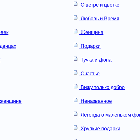
О ветре и цветке
Любовь и Время
овек
Женщина
аденцах
Подарки
?
Тучка и Дюна
Счастье
Вижу только добро
 женщине
Неназванное
Легенда о маленьком ф
Хрупкие подарки