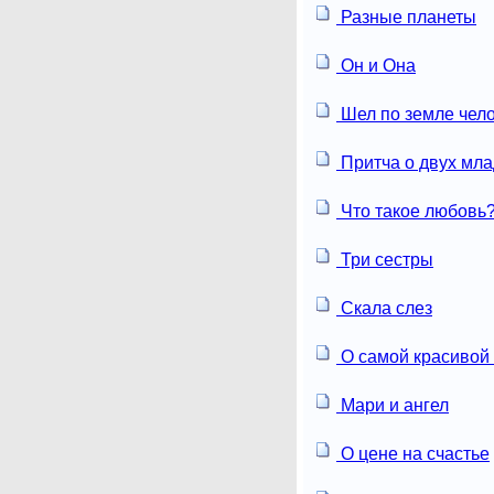
Разные планеты
Он и Она
Шел по земле чел
Притча о двух мл
Что такое любовь
Три сестры
Скала слез
О самой красивой
Мари и ангел
О цене на счастье