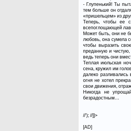
- Глупенький! Ты пы
тем больше он отдаля
«пришельцем» из дру
Теперь, чтобы ее 
всепоглощающей лави
Может быть, они не б
любовь, она сумела с
чтобы выразить свою
преданную и чистую,
ведь теперь они вме
Теплая июльская ноч
сена, кружил им голо
далеко разливались 
огня не хотел прекр
свои движения, отра
Никогда не упроща
безрадостным…
//'); //]]>
[AD]