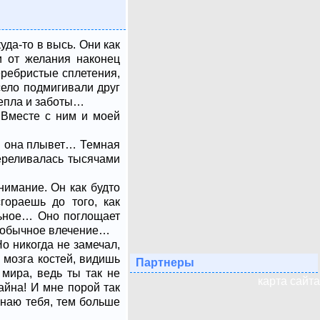
да-то в высь. Они как
и от желания наконец
еребристые сплетения,
есело подмигивали друг
тепла и заботы…
 Вместе с ним и моей
ь: она плывет… Темная
переливалась тысячами
нимание. Он как будто
гораешь до того, как
льное… Оно поглощает
необычное влечение…
о никогда не замечал,
 мозга костей, видишь
Партнеры
 мира, ведь ты так не
карта сайта
айна! И мне порой так
знаю тебя, тем больше