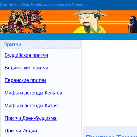
Притчи о любви.
Найди свою любимую Притчу
Притчи
Буддийские притчи
Ведические притчи
Еврейские притчи
Мифы и легенды Кельтов
Мифы и легенды Китая
Притчи Дзен-буддизма
Притчи Индии