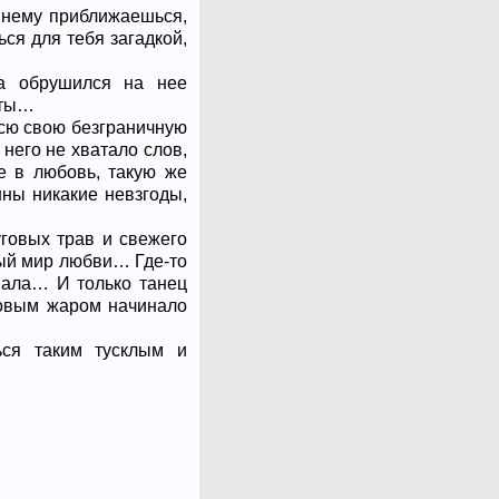
к нему приближаешься,
ься для тебя загадкой,
ла обрушился на нее
уты…
всю свою безграничную
 него не хватало слов,
е в любовь, такую же
шны никакие невзгоды,
уговых трав и свежего
мый мир любви… Где-то
пала… И только танец
 новым жаром начинало
ься таким тусклым и