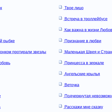
к
Твое лицо
Встреча в троллейбусе
Как важна в жизни Любо
ой рыбке
Признание в любви
онком протирали звезды
Маленькая Швея и Стран
юбовь
Принцесса в зеркале
Ангельские крылья
Веточка
е
Подчеркнутая невозможн
а
Расскажи мне сказку