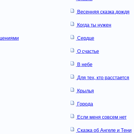
Весенняя сказка дождя
Когда ты нужен
ащениями
Сердце
О счастье
В небе
Для тех, кто расстается
Крылья
Города
Если меня совсем нет
Сказка об Ангеле и Тени