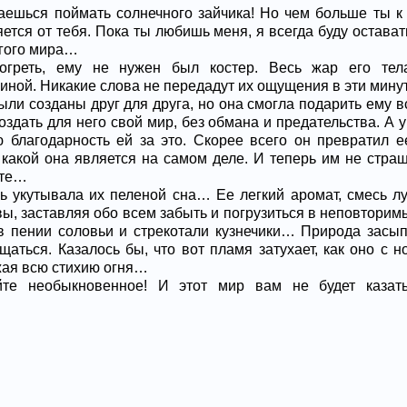
таешься поймать солнечного зайчика! Но чем больше ты 
ется от тебя. Пока ты любишь меня, я всегда буду остават
гого мира…
согреть, ему не нужен был костер. Весь жар его те
ной. Никакие слова не передадут их ощущения в эти мин
ыли созданы друг для друга, но она смогла подарить ему 
оздать для него свой мир, без обмана и предательства. А у
 благодарность ей за это. Скорее всего он превратил е
 какой она является на самом деле. И теперь им не стра
сте…
ь укутывала их пеленой сна… Ее легкий аромат, смесь л
вы, заставляя обо всем забыть и погрузиться в неповтори
в пении соловьи и стрекотали кузнечики… Природа засы
ащаться. Казалось бы, что вот пламя затухает, как оно с
жая всю стихию огня…
йте необыкновенное! И этот мир вам не будет казат