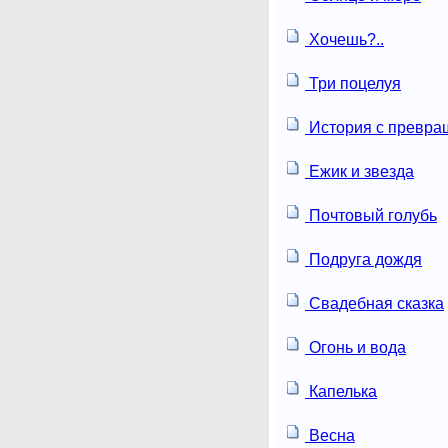
Хочешь?..
Три поцелуя
История с превр
Ежик и звезда
Почтовый голубь
Подруга дождя
Свадебная сказка
Огонь и вода
Капелька
Весна