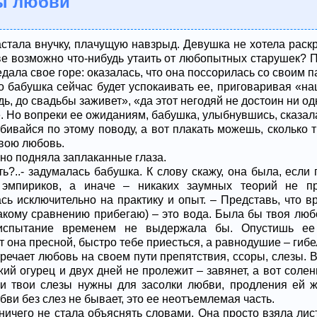
зы любви
астала внучку, плачущую навзрыд. Девушка не хотела раск
ве возможно что-нибудь утаить от любопытных старушек? П
едала свое горе: оказалась, что она поссорилась со своим п
о бабушка сейчас будет успокаивать ее, приговаривая «на
дь, до свадьбы заживет», «да этот негодяй не достоин ни од
. Но вопреки ее ожиданиям, бабушка, улыбнувшись, сказал
 убивайся по этому поводу, а вот плакать можешь, сколько 
твою любовь.
но подняла заплаканные глаза.
ть?..- задумалась бабушка. К слову скажу, она была, если
 эмпириков, а иначе – никаких заумных теорий не п
ь исключительно на практику и опыт. – Представь, что вре
такому сравнению прибегаю) – это вода. Была бы твоя люб
 испытание временем не выдержала бы. Опустишь ее
ет она пресной, быстро тебе приесться, а равнодушие – гибе
тречает любовь на своем пути препятствия, ссоры, слезы. 
ий огурец и двух дней не пролежит – завянет, а вот солен
 и твои слезы нужны для засолки любви, продления ей ж
ви без слез не бывает, это ее неотъемлемая часть.
ничего не стала объяснять словами. Она просто взяла лис