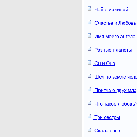
Чай с малиной
Счастье и Любовь
Имя моего ангела
Разные планеты
Он и Она
Шел по земле чел
Притча о двух мл
Что такое любовь
Три сестры
Скала слез