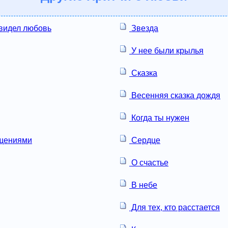
 видел любовь
Звезда
У нее были крылья
Сказка
Весенняя сказка дождя
Когда ты нужен
ащениями
Сердце
О счастье
В небе
Для тех, кто расстается