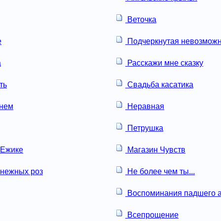
Веточка
е
Подчеркнутая невозможн
а
Расскажи мне сказку
ть
Свадьба касатика
онем
Неравная
Петрушка
 Ежике
Магазин Чувств
нежных роз
Не более чем ты...
Воспоминания падшего а
Всепрощение