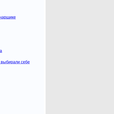
онарщике
а
 выбирали себе