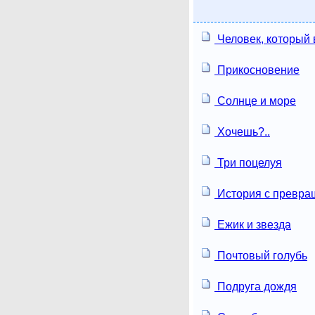
Человек, который
Прикосновение
Солнце и море
Хочешь?..
Три поцелуя
История с превр
Ежик и звезда
Почтовый голубь
Подруга дождя