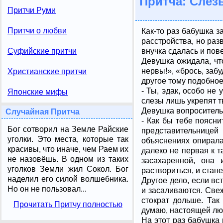
Притча: Сле
Притчи Руми
Притчи о любви
Как-то раз бабушка з
расстройства, но раз
внучка сдалась и пов
Суфийские притчи
Девушка ожидала, чт
нервы!», «брось, забу
Христианские притчи
другое тому подобное
- Ты, эдак, особо не
Японские мифы
слезы лишь укрепят 
Девушка вопроситель
Случайная Притча
- Как бы тебе поясни
Бог сотворил на Земле Райские
представительницей
уголки. Это места, которые так
объяснениях опиралас
красивы, что иначе, чем Раем их
далеко не первая к 
не назовёшь. В одном из таких
засахаренной, она
уголков Земли жил Сокол. Бог
раствориться, и стан
наделил его силой волшебника.
Другое дело, если вс
Но он не пользовал...
и засаливаются. Свеж
стократ дольше. Так
Прочитать Притчу полностью
думаю, настоящей люб
На этот раз бабушка 