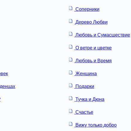
Соперники
Дерево Любви
Любовь и Сумасшествие
О ветре и цветке
Любовь и Время
овек
Женщина
аденцах
Подарки
?
Тучка и Дюна
Счастье
Вижу только добро