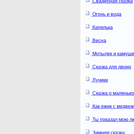
Свадебная сказка
Огонь и вода
Капелька
Весна
Мотылек и камуше
Сказка для двоих
Лучики
Сказка о маленьк
Как ежик с медвеж
Ты показал мою л
Зимняя сказка