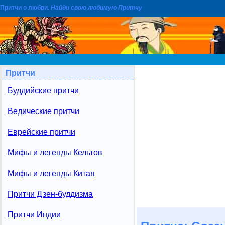
Притчи о любви.
Найди свою любимую Притчу
Притчи
Буддийские притчи
Ведические притчи
Еврейские притчи
Мифы и легенды Кельтов
Мифы и легенды Китая
Притчи Дзен-буддизма
Притчи Индии