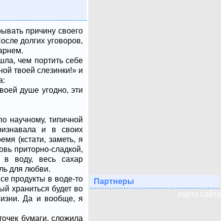
рывать причину своего
осле долгих уговоров,
арнем.
шла, чем портить себе
ной твоей слезинки!» и
а:
твоей душе угодно, эти
 по научному, типичной
ризнавала и в своих
мя (кстати, заметь, я
овь приторно-сладкой,
 в воду, весь сахар
ль для любви.
Все продукты в воде-то
Партнеры
ый храниться будет во
карта сайта
изни. Да и вообще, я
точек бумаги, сложила