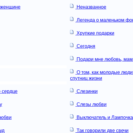
 женщине
Неназванное
Легенда о маленьком ф
Хрупкие подарки
Сегодня
Подари мне любовь, мам
О том, как молодые люди
спутниц жизни
 сердце
Слезинки
у
Слезы любви
любви
Выключатель и Лампочка
уд
Так говорили две свечи