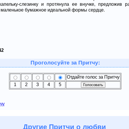
капельку-слезинку и протянула ее внучке, предложив р
 маленькое бумажное идеальной формы сердце.
42
Проголосуйте за Притчу:
Отдайте голос за Притчу
1
2
3
4
5
чу
Другие
Притчи о любви