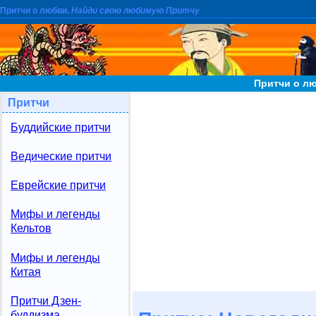
Притчи о любви.
Найди свою любимую Притчу
Притчи о лю
Притчи
Буддийские притчи
Ведические притчи
Еврейские притчи
Мифы и легенды
Кельтов
Мифы и легенды
Китая
Притчи Дзен-
буддизма