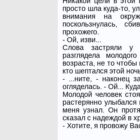
Никакой цели в этой 
просто шла куда-то, у
внимания на окруж
поскользнулась, сб
прохожего.
- Ой, изви...
Слова застряли у 
разглядела молодог
возраста, не то чтобы к
кто шептался этой ноч
- ...ните, - наконец 
огляделась. - Ой... Ку
Молодой человек стоя
растерянно улыбался м
меня узнал. Он прот
сказал с надеждой в х
- Хотите, я провожу В