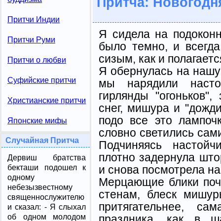
Притча: Новогодн
Притчи Индии
Я сидела на подоконн
Притчи Руми
было темно, и всегд
сизым, как и полагает
Притчи о любви
Я обернулась на нашу 
Суфийские притчи
мы нарядили насто
гирлянды "огоньков",
Христианские притчи
снег, мишура и "дожди
подо все это лампоч
Японские мифы
словно светились сами
Случайная Притча
Подчиняясь настойч
плотно задернула што
Дервиш братства
и снова посмотрела на
бекташи подошел к
одному
Мерцающие блики поч
небезызвестному
стенам, блеск мишур
священнослужителю
притягательнее, са
и сказал: - Я слыхал
праздника, как в ш
об одном молодом