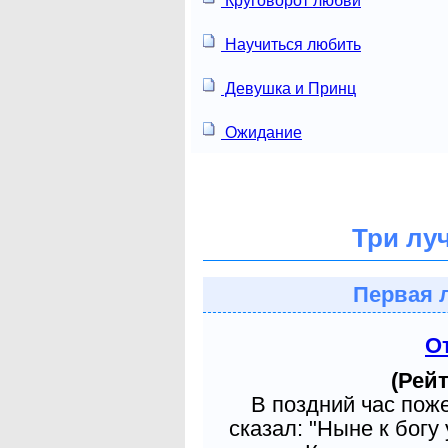
Круговорот любви
Научиться любить
Девушка и Принц
Ожидание
Три лу
Первая 
О
(Рейт
В поздний час пож
сказал: "Ныне к богу