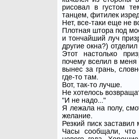
рисовал в густом те
танцем, фитилек изред
Нет, все-таки еще не вс
Плотная штора под мое
и тончайший луч призр
другие окна?) отделил
Этот настолько при
почему вселил в меня 
вынес за грань, словн
где-то там.
Вот, так-то лучше.
Не хотелось возвращат
"И не надо..."
Я лежала на полу, смо
желание.
Резкий писк заставил 
Часы сообщали, что
нового года. Хороши