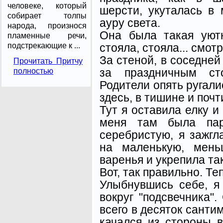
человеке, который
шерсти, укуталась в 
собирает толпы
ауру света.
народа, произнося
Она была такая уютн
пламенные речи,
стояла, стояла... смотр
подстрекающие к ...
За стеной, в соседней
Прочитать Притчу
за праздничным ст
полностью
Родители опять ругалис
здесь, в тишине и почт
Тут я оставила елку и 
меня там была пар
серебристую, я зажгл
на маленькую, мень
варенья и укрепила так
Вот, так правильно. Те
Улыбнувшись себе, я
вокруг "подсвечника".
всего в десяток санти
качался из стороны в