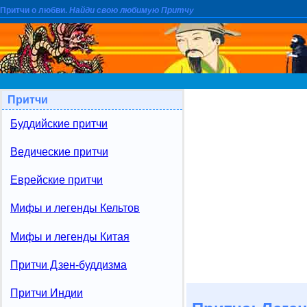
Притчи о любви.
Найди свою любимую Притчу
Притчи
Буддийские притчи
Ведические притчи
Еврейские притчи
Мифы и легенды Кельтов
Мифы и легенды Китая
Притчи Дзен-буддизма
Притчи Индии