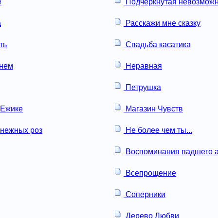
е
Подчеркнутая невозможн
а
Расскажи мне сказку
ть
Свадьба касатика
онем
Неравная
Петрушка
 Ежике
Магазин Чувств
нежных роз
Не более чем ты...
Воспоминания падшего а
Всепрощение
Соперники
Дерево Любви