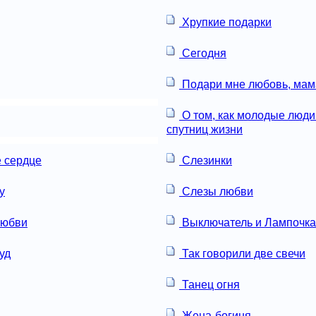
Хрупкие подарки
Сегодня
Подари мне любовь, мам
О том, как молодые люди
спутниц жизни
 сердце
Слезинки
у
Слезы любви
любви
Выключатель и Лампочка
уд
Так говорили две свечи
Танец огня
Жена-богиня