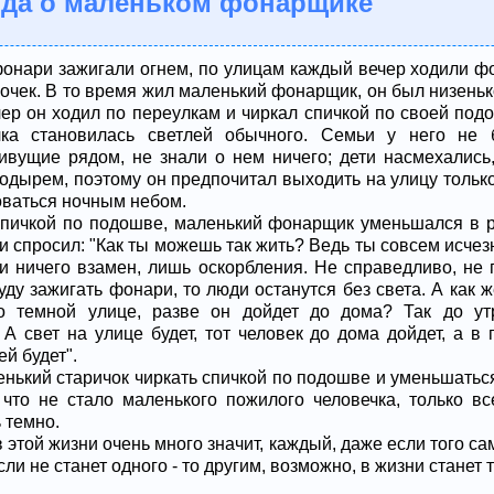
нда о маленьком фонарщике
 фонари зажигали огнем, по улицам каждый вечер ходили 
очек. В то время жил маленький фонарщик, он был низеньк
чер он ходил по переулкам и чиркал спичкой по своей под
ка становилась светлей обычного. Семьи у него не 
ивущие рядом, не знали о нем ничего; дети насмехались
одырем, поэтому он предпочитал выходить на улицу только
оваться ночным небом.
спичкой по подошве, маленький фонарщик уменьшался в р
 спросил: "Как ты можешь так жить? Ведь ты совсем исчез
и ничего взамен, лишь оскорбления. Не справедливо, не 
буду зажигать фонари, то люди останутся без света. А как 
о темной улице, разве он дойдет до дома? Так до утр
А свет на улице будет, тот человек до дома дойдет, а в
ей будет".
нький старичок чиркать спичкой по подошве и уменьшаться,
 что не стало маленького пожилого человечка, только вс
 темно.
 этой жизни очень много значит, каждый, даже если того сам
если не станет одного - то другим, возможно, в жизни станет 