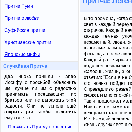
Притча: Леге
Притчи Руми
Притчи о любви
В те времена, когда
свет в каждый переул
старичок. Каждый ве
Суфийские притчи
каждая темная улоч
незаметный, люди, ж
Христианские притчи
взрослые называли л
фонари, а после люб
Японские мифы
Каждый раз, чиркая 
подошел незнакомец и
Случайная Притча
жалеешь жизни, а он
Два инока пришли к авве
ответил: "Если я не 
Иосифу с просьбой объяснить
кто ночью пойдет п
им, лучше ли им с радостью
Справедливо разве? 
принимать посещающих их
скажет, и мне спокойн
братьев или не выражать этой
Так и продолжал мале
радости. Они не успели ещё
Никто и не заметил,
открыть рта, чтобы изложить
вечерами стало очень
ему своё за...
P.S. Каждый человек в
жизнь других свет, и 
Прочитать Притчу полностью