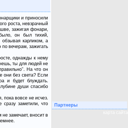
фонарщики и приносили
ого роста, невзрачный
ошве, зажигая фонари,
было, он был тихий,
, обзывая карликом, а
 по вечерам, зажигать
осте, однажды к нему
нешь, ты для людей не
правильно". На что он
же они без света? Если
а и будет блуждать.
 глубине души спасибо
 пока вовсе не исчез.
е сразу заметили, что
Партнеры
карта сайта
 не замечает, вносит в
темнее.