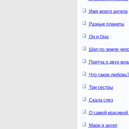
Имя моего ангела
Разные планеты
Он и Она
Шел по земле чел
Притча о двух мл
Что такое любовь
Три сестры
Скала слез
О самой красивой
Мари и ангел