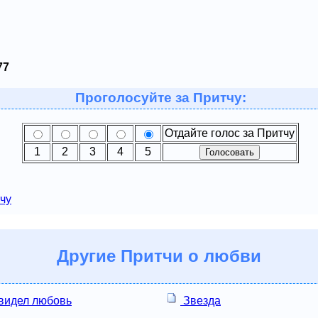
77
Проголосуйте за Притчу:
Отдайте голос за Притчу
1
2
3
4
5
чу
Другие
Притчи о любви
 видел любовь
Звезда