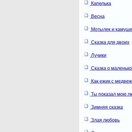
Капелька
Весна
Мотылек и камуше
Сказка для двоих
Лучики
Сказка о маленьк
Как ежик с медвеж
Ты показал мою л
Зимняя сказка
Злая любовь