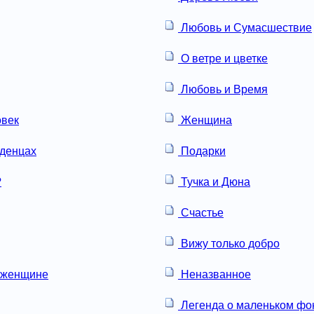
Любовь и Сумасшествие
О ветре и цветке
Любовь и Время
овек
Женщина
аденцах
Подарки
?
Тучка и Дюна
Счастье
Вижу только добро
 женщине
Неназванное
Легенда о маленьком ф