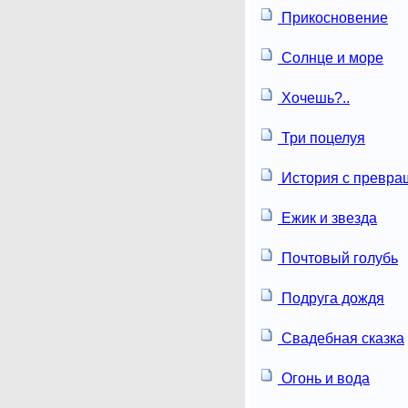
Прикосновение
Солнце и море
Хочешь?..
Три поцелуя
История с превр
Ежик и звезда
Почтовый голубь
Подруга дождя
Свадебная сказка
Огонь и вода