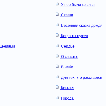
У нее были крылья
Сказка
Весенняя сказка дождя
Когда ты нужен
ащениями
Сердце
О счастье
В небе
Для тех, кто расстается
Крылья
Города