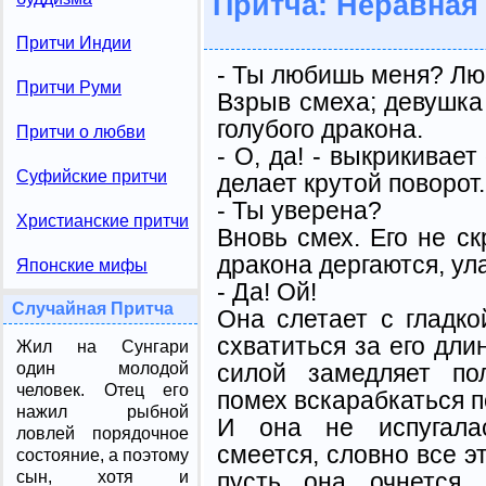
Притча: Неравная
Притчи Индии
- Ты любишь меня? Л
Притчи Руми
Взрыв смеха; девушка
голубого дракона.
Притчи о любви
- О, да! - выкрикивает
Суфийские притчи
делает крутой поворот.
- Ты уверена?
Христианские притчи
Вновь смех. Его не с
дракона дергаются, у
Японские мифы
- Да! Ой!
Случайная Притча
Она слетает с гладко
схватиться за его дли
Жил на Сунгари
силой замедляет по
один молодой
человек. Отец его
помех вскарабкаться п
нажил рыбной
И она не испугалас
ловлей порядочное
смеется, словно все эт
состояние, а поэтому
пусть она очнется,
сын, хотя и