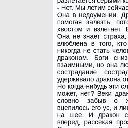
разлетается серыми к
- Нет. Мы летим сейчас
Она в недоумении. Др
помогая залезть, по
хвостом и взлетает. 
Она не знает страха,
влюблена в того, кт
никогда не стать чело
драконом. Боги сниз
взаимными, но она люб
сострадание, состр
удерживало дракона от
Но когда-нибудь эти с
может, нет? Веки драк
словно забыв о ж
вцепилось его ус, и л
на шее. И дракон с
вперед, рассекая пр