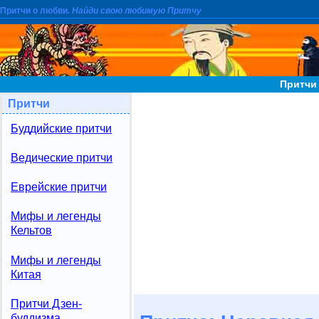
Притчи о любви.
Найди свою любимую Притчу
Притчи
Притчи
Буддийские притчи
Ведические притчи
Еврейские притчи
Мифы и легенды
Кельтов
Мифы и легенды
Китая
Притчи Дзен-
буддизма