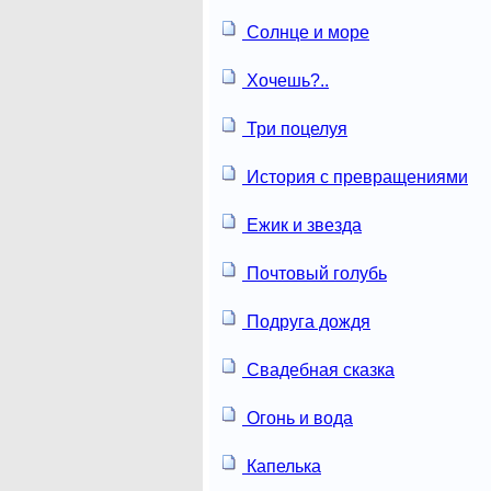
Солнце и море
Хочешь?..
Три поцелуя
История с превращениями
Ежик и звезда
Почтовый голубь
Подруга дождя
Свадебная сказка
Огонь и вода
Капелька