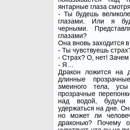
янтарные глаза смотря
- Ты будешь велико
глазами. Или я бу
черными. Представ
глазами?
Она вновь заходится в
- Ты чувствуешь страх
- Страх? О, нет! Зачем
- Я…
Дракон ложится на д
длинные прозрачны
змеиного тела, усы
прозрачные перепонки
над водой, будучи
удержаться на дне. Он
но может ли челове
драконью? Почему о
чувствует, что он не п