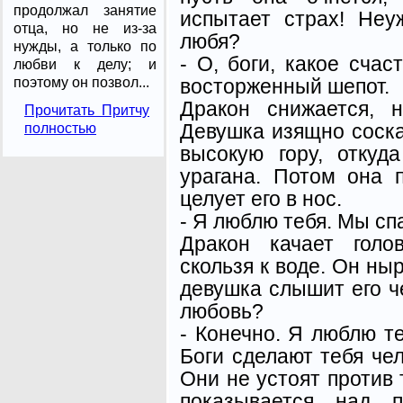
продолжал занятие
испытает страх! Неу
отца, но не из-за
любя?
нужды, а только по
- О, боги, какое счас
любви к делу; и
восторженный шепот.
поэтому он позвол...
Дракон снижается, 
Прочитать Притчу
Девушка изящно соска
полностью
высокую гору, откуд
урагана. Потом она 
целует его в нос.
- Я люблю тебя. Мы сп
Дракон качает голо
скользя к воде. Он ныр
девушка слышит его че
любовь?
- Конечно. Я люблю те
Боги сделают тебя че
Они не устоят против 
показывается над п