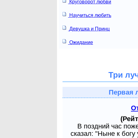
Круговорот любви
Научиться любить
Девушка и Принц
Ожидание
Три лу
Первая 
О
(Рейт
В поздний час пож
сказал: "Ныне к богу