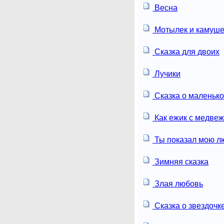
Весна
Мотылек и камуше
Сказка для двоих
Лучики
Сказка о маленьк
Как ежик с медвеж
Ты показал мою л
Зимняя сказка
Злая любовь
Сказка о звездочк