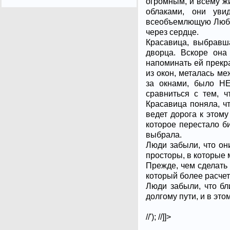
огромным, и всему жи
облаками, они уви
всеобъемлющую Любов
через сердце.
Красавица, выбравша
дворца. Вскоре она
напоминать ей прекр
из окон, металась ме
за окнами, было НЕ
сравниться с тем, ч
Красавица поняла, чт
ведет дорога к этому
которое перестало би
выбрала.
Люди забыли, что он
просторы, в которые 
Прежде, чем сделать 
который более расчет
Люди забыли, что бл
долгому пути, и в эт
//'); //]]>