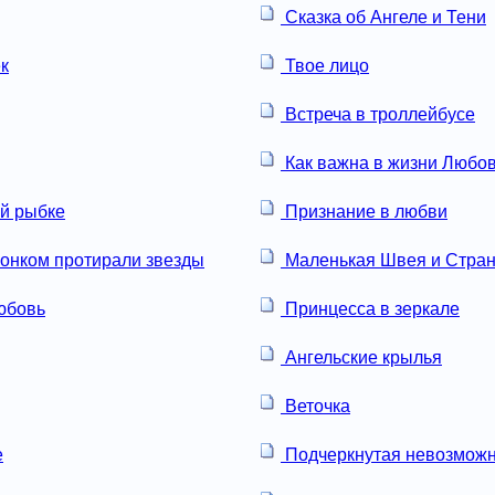
Сказка об Ангеле и Тени
к
Твое лицо
Встреча в троллейбусе
Как важна в жизни Любо
ой рыбке
Признание в любви
онком протирали звезды
Маленькая Швея и Стран
юбовь
Принцесса в зеркале
Ангельские крылья
Веточка
е
Подчеркнутая невозможн