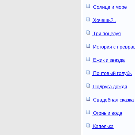
Солнце и море
Хочешь?..
Три поцелуя
История с превр
Ежик и звезда
Почтовый голубь
Подруга дождя
Свадебная сказка
Огонь и вода
Капелька