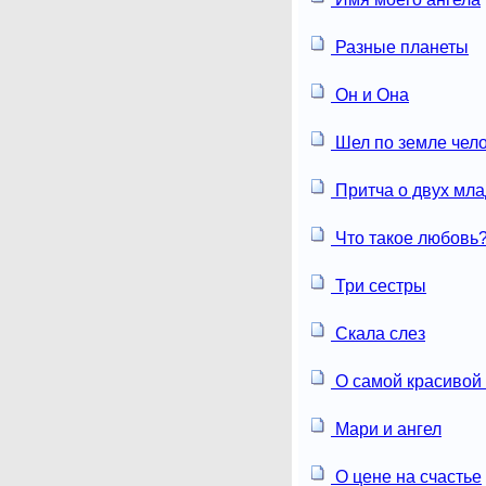
Разные планеты
Он и Она
Шел по земле чел
Притча о двух мл
Что такое любовь
Три сестры
Скала слез
О самой красивой
Мари и ангел
О цене на счастье