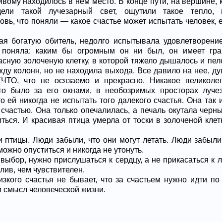
вому находилось в нем место. В конце пути, на вершине, 
дели такой лучезарный свет, ощутили такое тепло, 
ь, что поняли — какое счастье может испытать человек, е
я богатую обитель, недолго испытывала удовлетворение
 поняла: каким бы огромным он ни был, он имеет гра
асную золоченую клетку, в которой тяжело дышалось и пе
жду колонн, но не находила выхода. Все давило на нее, ду
ЧТО, что не осязаемо и прекрасно. Никакое великоле
то было за его окнами, в необозримых просторах лучез
о ей никогда не испытать того далекого счастья. Она так 
 счастью. Она только опечалилась, а печаль окутала черн
ться. И красивая птица умерла от тоски в золоченой клет
и птицы. Люди забыли, что они могут летать. Люди забыли
можно опуститься и никогда не утонуть.
выбор, нужно прислушаться к сердцу, а не прикасаться к л
лив, чем чувствителен.
изкого счастья не бывает, что за счастьем нужно идти по
ом смысл человеческой жизни.