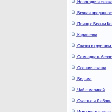
Новогодняя сказк
Вечная преданнос
Принц с Белым К
Каравелла
Сказка о грустном
Семнадцать белос
Осенняя сказка
Ведьма
Чай с малиной
Счастье и Любовь
Имя моего ангела