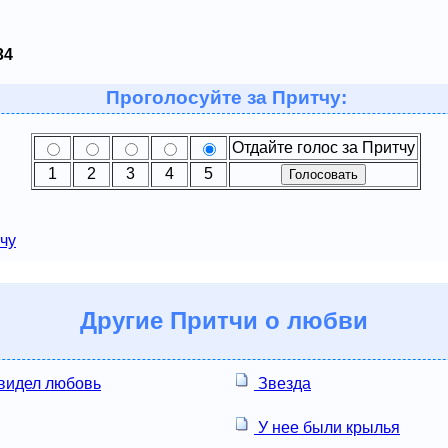
34
Проголосуйте за Притчу:
Отдайте голос за Притчу
1
2
3
4
5
чу
Другие
Притчи о любви
 видел любовь
Звезда
У нее были крылья