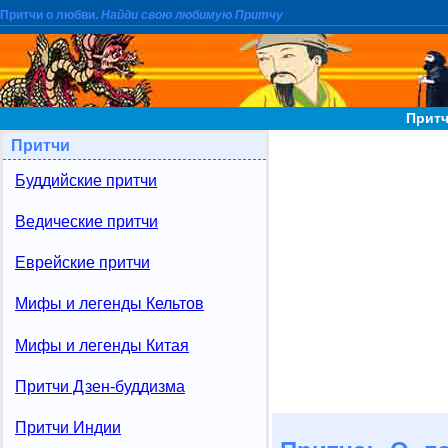
Притчи о любви.
Найди свою любимую Притчу
Притч
Притчи
Буддийские притчи
Ведические притчи
Еврейские притчи
Мифы и легенды Кельтов
Мифы и легенды Китая
Притчи Дзен-буддизма
Притчи Индии