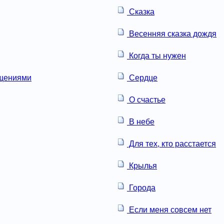
Сказка
Весенняя сказка дождя
Когда ты нужен
ащениями
Сердце
О счастье
В небе
Для тех, кто расстается
Крылья
Города
Если меня совсем нет