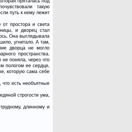
которая пряталась под
почувствовали такую
сли путь к нему лежит
 от простора и света
ницы, и дворец стал
лось. Она выглядывала
шило, угнетало. А там,
пие дворца не могло
арного пространства.
и не поняла, через что
ым пологом ее сердце,
ке, которую сама себе
, что есть необъятные
едяной строгости ума,
 трудному, длинному и