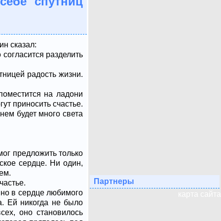
себе спутниц
н сказал:
о согласится разделить
тницей радость жизни.
поместится на ладони
гут приносить счастье.
 нем будет много света
 мог предложить только
ское сердце. Ни один,
ем.
Партнеры
частье.
 но в сердце любимого
карта сайта
а. Ей никогда не было
сех, оно становилось