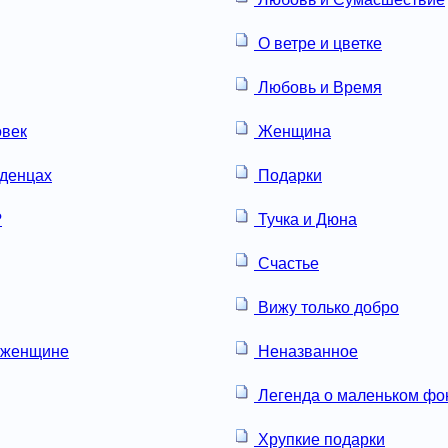
О ветре и цветке
Любовь и Время
овек
Женщина
аденцах
Подарки
?
Тучка и Дюна
Счастье
Вижу только добро
 женщине
Неназванное
Легенда о маленьком ф
Хрупкие подарки