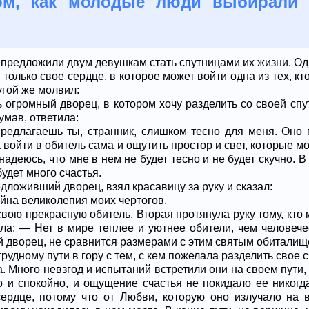
ом, как молодые люди выбирали 
предложили двум девушкам стать спутницами их жизни. Оди
только свое сердце, в которое может войти одна из тех, кт
угой же молвил:
 огромный дворец, в котором хочу разделить со своей спу
умав, ответила:
редлагаешь ты, странник, слишком тесно для меня. Оно 
 войти в обитель сама и ощутить простор и свет, которые мо
адеюсь, что мне в нем не будет тесно и не будет скучно. В
будет много счастья.
дложивший дворец, взял красавицу за руку и сказал:
йна великолепия моих чертогов.
свою прекрасную обитель. Вторая протянула руку тому, кто
ила: — Нет в мире теплее и уютнее обители, чем человече
 дворец, не сравнится размерами с этим святым обиталищ
рудному пути в гору с тем, с кем пожелала разделить свое с
. Много невзгод и испытаний встретили они на своем пути,
о и спокойно, и ощущение счастья не покидало ее никогд
ердце, потому что от Любви, которую оно излучало на в