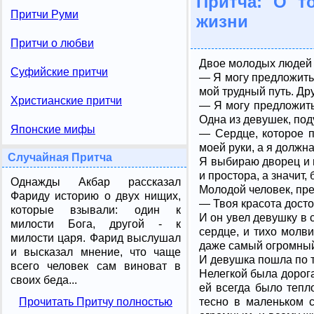
Притча: О т
Притчи Руми
жизни
Притчи о любви
Двое молодых людей 
Суфийские притчи
— Я могу предложить 
мой трудный путь. Др
Христианские притчи
— Я могу предложить
Одна из девушек, под
Японские мифы
— Сердце, которое п
моей руки, а я должна
Случайная Притча
Я выбираю дворец и н
и простора, а значит, 
Однажды Акбар рассказал
Молодой человек, пре
Фариду историю о двух нищих,
— Твоя красота досто
которые взывали: один к
И он увел девушку в 
милости Бога, другой - к
сердце, и тихо молв
милости царя. Фарид выслушал
даже самый огромный
и высказал мнение, что чаще
И девушка пошла по т
всего человек сам виноват в
Нелегкой была дорога
своих беда...
ей всегда было тепл
Прочитать Притчу полностью
тесно в маленьком с