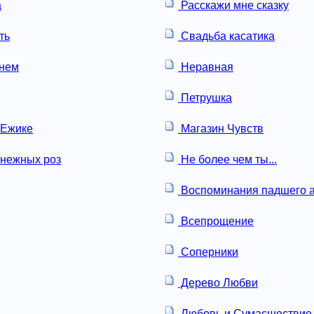
а
Расскажи мне сказку
ть
Свадьба касатика
онем
Неравная
Петрушка
 Ежике
Магазин Чувств
нежных роз
Не более чем ты...
Воспоминания падшего а
Всепрощение
Соперники
Дерево Любви
Любовь и Сумасшествие