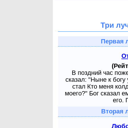
Три лу
Первая 
О
(Рейт
В поздний час пож
сказал: "Ныне к богу
стал Кто меня кол
моего?" Бог сказал е
его. 
Вторая 
Любо