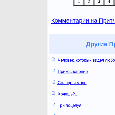
1
2
3
4
Комментарии на Прит
Другие
Пр
Человек, который видел люб
Прикосновение
Солнце и море
Хочешь?..
Три поцелуя