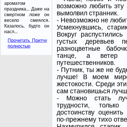
ароматом
возможно любить эту
праздника... Даже на
вымолвил странник.
смертном ложе он
- Невозможно не любить
весело смеялся.
Усмехнувшись, старик
Казалось, будто он
насл...
Вокруг распустились
густых деревьев п
Прочитать Притчу
полностью
разноцветные бабоч
танце, а ветер 
путешественников.
- Путник, ты же не буд
лучше! В моем мире
жестокости. Среди эти
сам становишься лучш
- Можно стать лу
трудности, тольк
достоинству оценить 
по-прежнему тихо отве
Нахмурился старик,