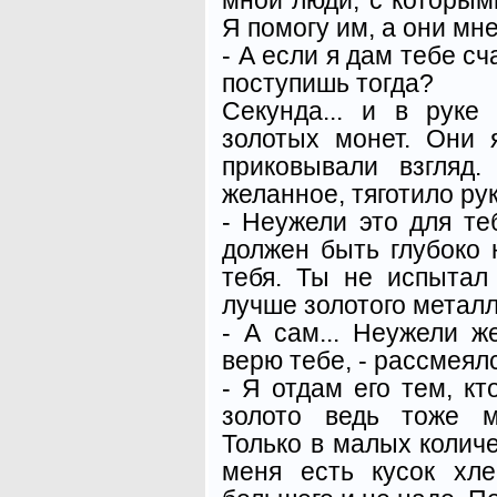
Я помогу им, а они мне
- А если я дам тебе сч
поступишь тогда?
Секунда... и в руке
золотых монет. Они 
приковывали взгляд.
желанное, тяготило ру
- Неужели это для теб
должен быть глубоко
тебя. Ты не испытал
лучше золотого металл
- А сам... Неужели ж
верю тебе, - рассмеялс
- Я отдам его тем, кт
золото ведь тоже м
Только в малых количе
меня есть кусок хл