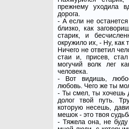
прежнему уходила в
дорога.
- А если не останется
близко, как заговори
старик, и бесчисле
окружило их, - Ну, как 
Ничего не ответил чел
стаи и, присев, стал
могучий волк лег к
человека.
- Вот видишь, любо
любовь. Чего же ты мо
- Ты смел, ты хочешь 
долог твой путь. Тру
которую несешь, дави
мешок - это твоя судь
- Тяжела она, не буду
мной люди, с которым