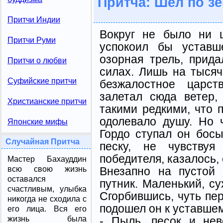
Притча: Шел по з
Притчи Индии
Вокруг не было ни 
Притчи Руми
успокоил бы уставш
озорная трель, прид
Притчи о любви
силах. Лишь на тысяч
Суфийские притчи
безжалостное царст
залетал сюда ветер
Христианские притчи
такими редкими, что 
одолевало душу. Но 
Японские мифы
Гордо ступал он бос
Случайная Притча
песку, не чувствуя
победителя, казалось, 
Мастер Бахауддин
Внезапно на пустой
всю свою жизнь
оставался
путник. Маленький, су
счастливым, улыбка
Сгорбившись, чуть пе
никогда не сходила с
подошел он к уставшем
его лица. Вся его
- Пыль, песок и не
жизнь была