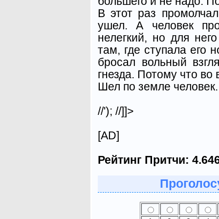
большего и не надо. П
В этот раз промолчал 
ушел. А человек пр
нелегкий, но для нег
там, где ступала его н
бросал вольный взгл
гнезда. Потому что во 
Шел по земле человек..
//'); //]]>
[AD]
Рейтинг Притчи:
4.64
Проголосу