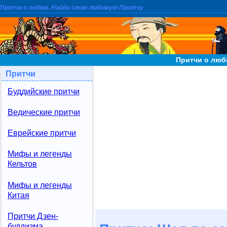
Притчи о любви.
Найди свою любимую Притчу
Притчи о люб
Притчи
Буддийские притчи
Ведические притчи
Еврейские притчи
Мифы и легенды
Кельтов
Мифы и легенды
Китая
Притчи Дзен-
буддизма