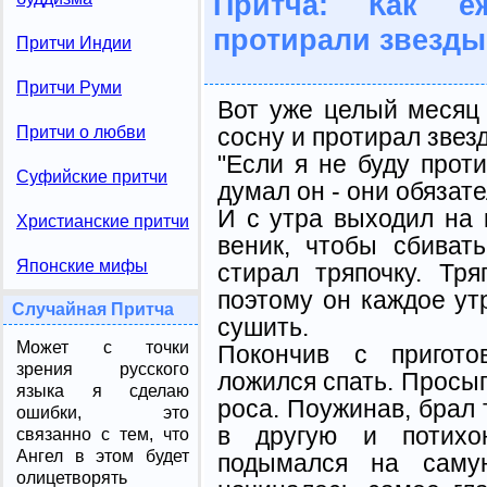
Притча: Как е
протирали звезды
Притчи Индии
Притчи Руми
Вот уже целый месяц
сосну и протирал звез
Притчи о любви
"Если я не буду прот
Суфийские притчи
думал он - они обязат
И с утра выходил на
Христианские притчи
веник, чтобы сбиват
Японские мифы
стирал тряпочку. Тр
поэтому он каждое ут
Случайная Притча
сушить.
Может с точки
Покончив с пригото
зрения русского
ложился спать. Просып
языка я сделаю
роса. Поужинав, брал т
ошибки, это
в другую и потихон
связанно с тем, что
Ангел в этом будет
подымался на саму
олицетворять