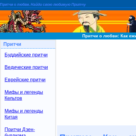
Притчи о любви.
Найди свою любимую Притчу
Притчи о любви: Как еж
Притчи
Буддийские притчи
Ведические притчи
Еврейские притчи
Мифы и легенды
Кельтов
Мифы и легенды
Китая
Притчи Дзен-
буддизма