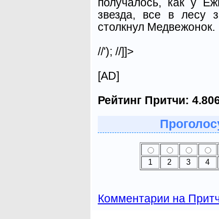
получалось, как у Е
звезда, все в лесу 
столкнул Медвежонок.
//'); //]]>
[AD]
Рейтинг Притчи:
4.80
Проголосу
1
2
3
4
Комментарии на Прит