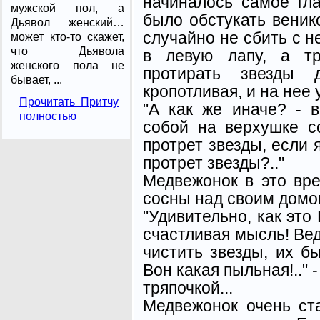
начиналось самое гл
мужской пол, а
было обстукать веник
Дьявол женский…
случайно не сбить с н
может кто-то скажет,
что Дьявола
в левую лапу, а тр
женского пола не
протирать звезды 
бывает, ...
кропотливая, и на нее 
Прочитать Притчу
"А как же иначе? - 
полностью
собой на верхушке с
протрет звезды, если я
протрет звезды?.."
Медвежонок в это вр
сосны над своим домом
"Удивительно, как это
счастливая мысль! Ве
чистить звезды, их б
Вон какая пыльная!.." 
тряпочкой...
Медвежонок очень ста