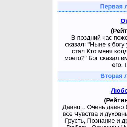
Первая 
О
(Рейт
В поздний час пож
сказал: "Ныне к богу
стал Кто меня кол
моего?" Бог сказал е
его. 
Вторая 
Любо
(Рейтин
Давно... Очень давно
все Чувства и духовн
Грусть, Познание и д