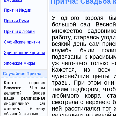
Притча: Свадьба 
Притчи Индии
У одного короля бы
Притчи Руми
большой сад. Весной
множество садовник
Притчи о любви
работу, стараясь угод
Суфийские притчи
всякий день сам прис
клумбы были поли
Христианские притчи
подвязаны к красивы
уж чего-чего только 
Японские мифы
Кажется, из всех
Случайная Притча
чудеснейшие цветы 
травы. При этом они
Кто-то спросил
таким подбором, что
Бокудзю: — Что вы
делаете? Какова
любимого ковра ста
ваша религиозная
смотрела с верхнего б
дисциплина? Он
ней расстилался тот 
ответил: — Я живу
ее спальни, но живой 
обычной жизнью —