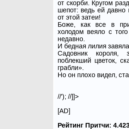
от скорби. Кругом ра
шепот: ведь ей давно 
от этой затеи!
Боже, как все в пр
холодом веяло с того
недавно.
И бедная лилия завял
Садовник короля, 
поблекший цветок, ск
грабли».
Но он плохо видел, с
//'); //]]>
[AD]
Рейтинг Притчи:
4.42