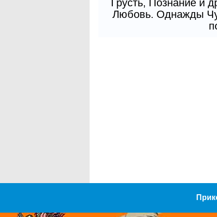
Грусть, Познание и д
Любовь. Однажды Чув
п
Прик