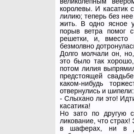
великолепным вееро
королевы. И касатик 
лилию; теперь без нее
жить. В одно ясное 
порыв ветра помог 
решетки, и, вместо 
безмолвно дотронулась
Долго молчали он, но
это было так хорошо
потом лилия выпрямил
предстоящей свадьб
каком-нибудь торже
отвернулись и шипели:
- Слыхано ли это! Идт
касатика!
Но зато по другую 
ликование, что страх!
в шаферах, ни в д