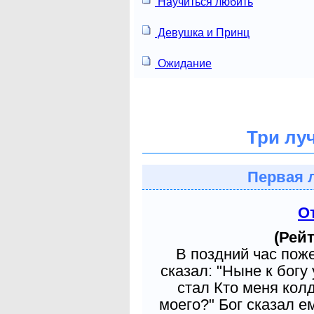
Научиться любить
Девушка и Принц
Ожидание
Три лу
Первая 
О
(Рейт
В поздний час пож
сказал: "Ныне к богу
стал Кто меня кол
моего?" Бог сказал е