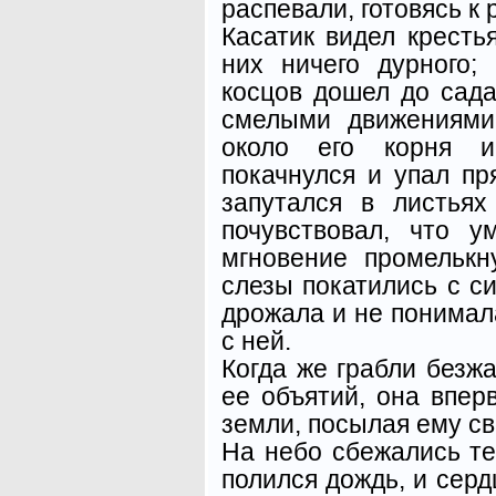
распевали, готовясь к 
Касатик видел кресть
них ничего дурного;
косцов дошел до сада
смелыми движениями.
около его корня и
покачнулся и упал пр
запутался в листьях
почувствовал, что 
мгновение промелькн
слезы покатились с си
дрожала и не понимал
с ней.
Когда же грабли безж
ее объятий, она впер
земли, посылая ему с
На небо сбежались те
полился дождь, и сер