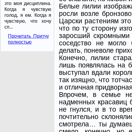
это моя дисциплина.
Белые лилии изображ
Когда я чувствую
росли возле бронзово
голод, я ем. Когда я
Царски растениям это
чувствую, что хочу
что по ту сторону изг
сп...
заросший скромными 
Прочитать Притчу
соседство не могло 
полностью
делать, поневоле прих
Конечно, лилии стара
лишь появлялась на б
выступал вдали король
так изящно, что тотча
и отличная придворна
Впрочем, в семье н
надменных красавиц б
не гнулся, и в то вре
почтительно склоняли
смотрела… ты думаеш
смело, конечно, но 