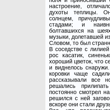
настроение, отлича
духоты теплицы. О
солнцем, причудлив
стадами; и наивны
болтавшихся на шея
музыки, долетавшей из
Словом, то был странн
В соседстве с лилией
рос касатик, синень
хороший цветок, что с
и виднелось снаружи.
коровки чаще садил
рассказывали все н
решались прилипать
постоянно смотрел н
решился с ней загово
вскоре они стали друз