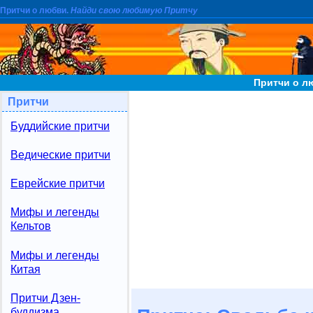
Притчи о любви.
Найди свою любимую Притчу
Притчи о л
Притчи
Буддийские притчи
Ведические притчи
Еврейские притчи
Мифы и легенды
Кельтов
Мифы и легенды
Китая
Притчи Дзен-
буддизма