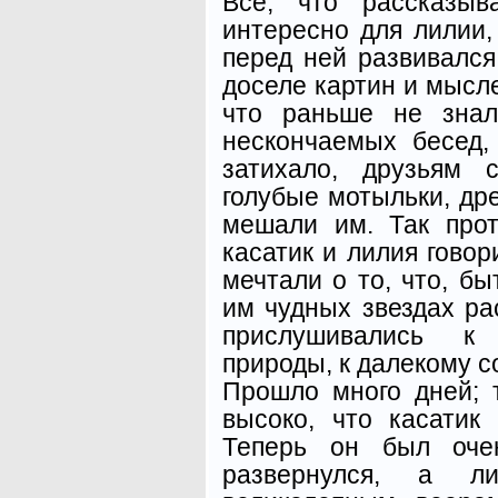
Все, что рассказыв
интересно для лилии,
перед ней развивалс
доселе картин и мысле
что раньше не знал
нескончаемых бесед,
затихало, друзьям 
голубые мотыльки, др
мешали им. Так про
касатик и лилия говор
мечтали о то, что, бы
им чудных звездах рас
прислушивались к
природы, к далекому 
Прошло много дней; 
высоко, что касатик
Теперь он был очен
развернулся, а ли