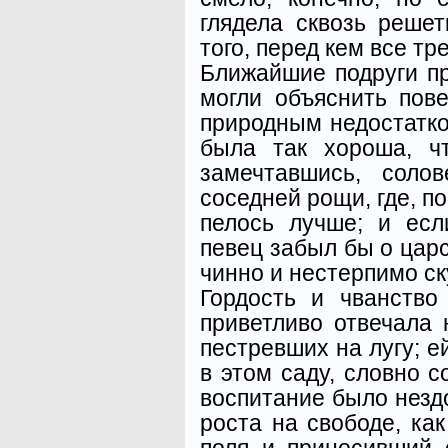
глядела сквозь решет
того, перед кем все тр
Ближайшие подруги пр
могли объяснить пов
природным недостатко
была так хороша, чт
замечтавшись, соло
соседней рощи, где, по
пелось лучше; и есл
певец забыл бы о царс
чинно и нестерпимо ск
Гордость и чванств
приветливо отвечала 
пестревших на лугу; е
в этом саду, словно с
воспитание было нездо
роста на свободе, как
поля и приносивший 