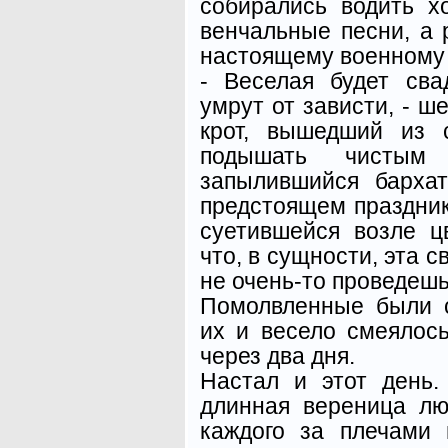
собирались водить х
венчальные песни, а 
настоящему военному 
- Веселая будет сва
умрут от зависти, - 
крот, вышедший из 
подышать чистым
запылившийся барха
предстоящем праздник
суетившейся возле цв
что, в сущности, эта с
не очень-то проведешь
Помолвленные были 
их и весело смеялос
через два дня.
Настал и этот день.
длинная вереница лю
каждого за плечами 