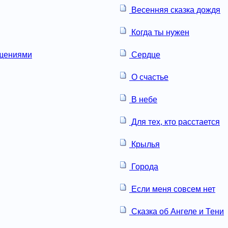
Весенняя сказка дождя
Когда ты нужен
ащениями
Сердце
О счастье
В небе
Для тех, кто расстается
Крылья
Города
Если меня совсем нет
Сказка об Ангеле и Тени