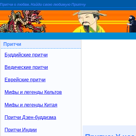
Притчи о любви.
Найди свою любимую Притчу
Притчи
Буддийские притчи
Ведические притчи
Еврейские притчи
Мифы и легенды Кельтов
Мифы и легенды Китая
Притчи Дзен-буддизма
Притчи Индии