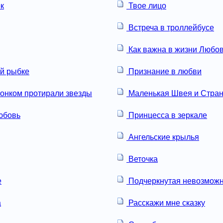
к
Твое лицо
Встреча в троллейбусе
Как важна в жизни Любо
ой рыбке
Признание в любви
онком протирали звезды
Маленькая Швея и Стран
юбовь
Принцесса в зеркале
Ангельские крылья
Веточка
е
Подчеркнутая невозможн
а
Расскажи мне сказку