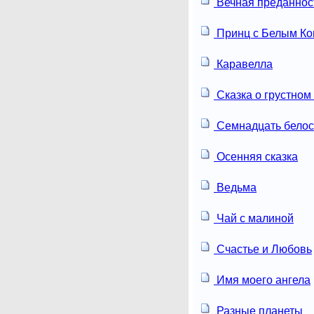
Вечная преданнос
Принц с Белым К
Каравелла
Сказка о грустном
Семнадцать белос
Осенняя сказка
Ведьма
Чай с малиной
Счастье и Любовь
Имя моего ангела
Разные планеты