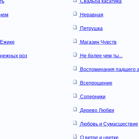
ть
Свадьба касатика
онем
Неравная
Петрушка
 Ежике
Магазин Чувств
нежных роз
Не более чем ты...
Воспоминания падшего а
Всепрощение
Соперники
Дерево Любви
Любовь и Сумасшествие
О ветре и цветке