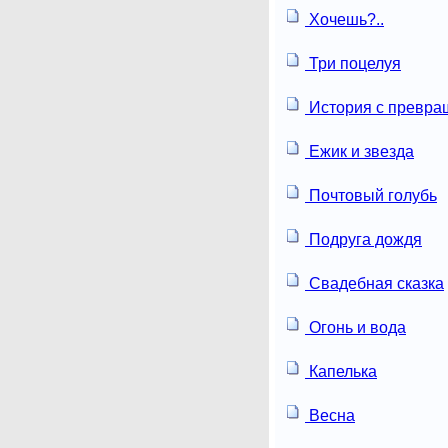
Хочешь?..
Три поцелуя
История с превр
Ежик и звезда
Почтовый голубь
Подруга дождя
Свадебная сказка
Огонь и вода
Капелька
Весна