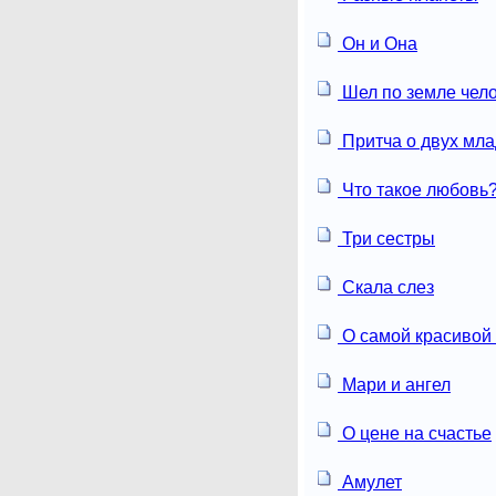
Он и Она
Шел по земле чел
Притча о двух мл
Что такое любовь
Три сестры
Скала слез
О самой красивой
Мари и ангел
О цене на счастье
Амулет