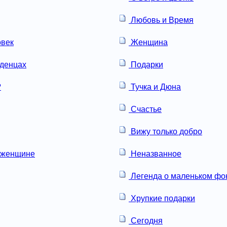
Любовь и Время
овек
Женщина
аденцах
Подарки
?
Тучка и Дюна
Счастье
Вижу только добро
 женщине
Неназванное
Легенда о маленьком ф
Хрупкие подарки
Сегодня