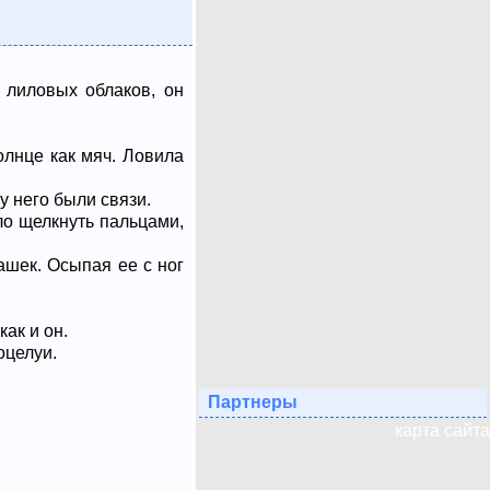
с лиловых облаков, он
олнце как мяч. Ловила
у него были связи.
ло щелкнуть пальцами,
ашек. Осыпая ее с ног
ак и он.
оцелуи.
Партнеры
карта сайта