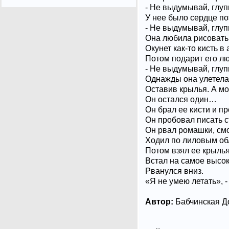
- Не выдумывай, глуп
У нее было сердце по
- Не выдумывай, глупы
Она любила рисовать
Окунет как-то кисть в 
Потом подарит его лю
- Не выдумывай, глуп
Однажды она улетела.
Оставив крылья. А мо
Он остался один…
Он брал ее кисти и пр
Он пробовал писать ст
Он рвал ромашки, смо
Ходил по лиловым об
Потом взял ее крылья
Встал на самое высок
Рванулся вниз.
«Я не умею летать», -
Автор:
Бабчинская Д