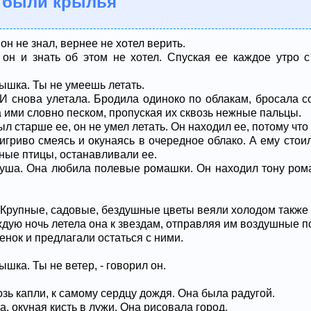
е были крылья
он не знал, вернее не хотел верить.
 он и знать об этом не хотел. Спуская ее каждое утро 
ышка. Ты не умеешь летать.
 И снова улетала. Бродила одиноко по облакам, бросала с
 ими словно песком, пропуская их сквозь нежные пальцы.
л старше ее, он не умел летать. Он находил ее, потому что 
 игриво смеясь и окунаясь в очередное облако. А ему стои
ные птицы, останавливали ее.
душа. Она любила полевые ромашки. Он находил тону ром
 Крупные, садовые, бездушные цветы веяли холодом также к
дую ночь летела она к звездам, отправляя им воздушные п
енок и предлагали остаться с ними.
шка. Ты не ветер, - говорил он.
зь капли, к самому сердцу дождя. Она была радугой.
, окуная кисть в лужи. Она рисовала город.