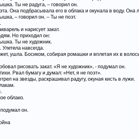
ышка. Ты не радуга, – говорил он.
эта. Она подбрасывала его в облака и окунала в воду. Он
шка, – говорил он. – Ты не поэт.
.
акварель и нарисует закат.
дям. Но приходил он:
ышка. Ты не художник.
 Улетела навсегда.
жет, ушла. Босиком, собирая ромашки и вплетая их в волос
обовал рисовать закат. «Я не художник», - подумал он.
ихи. Рвал бумагу и думал: «Нет, я не поэт».
трел на звезды, раскрашивал радугу, окуная кисть в лужи.
лакам.
.
ое облако.
 подумал он.
ойна