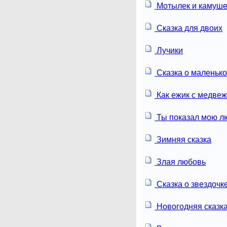
Мотылек и камуше
Сказка для двоих
Лучики
Сказка о маленьк
Как ежик с медвеж
Ты показал мою л
Зимняя сказка
Злая любовь
Сказка о звездочк
Новогодняя сказк