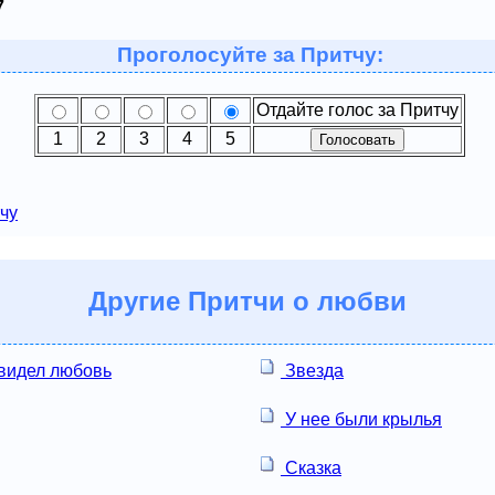
7
Проголосуйте за Притчу:
Отдайте голос за Притчу
1
2
3
4
5
чу
Другие
Притчи о любви
 видел любовь
Звезда
У нее были крылья
Сказка