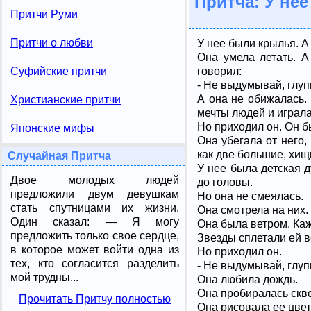
Притча: У не
Притчи Руми
Притчи о любви
У нее были крылья. А 
Она умела летать. А
говорил:
Суфийские притчи
- Не выдумывай, глуп
А она не обижалась.
Христианские притчи
мечты людей и играла
Но приходил он. Он бы
Японские мифы
Она убегала от него,
как две большие, хищ
Случайная Притча
У нее была детская 
Двое молодых людей
до головы.
предложили двум девушкам
Но она не смеялась.
стать спутницами их жизни.
Она смотрела на них.
Один сказал: — Я могу
Она была ветром. Каж
предложить только свое сердце,
Звезды сплетали ей в
в которое может войти одна из
Но приходил он.
тех, кто согласится разделить
- Не выдумывай, глупы
мой трудны...
Она любила дождь.
Она пробиралась скво
Прочитать Притчу полностью
Она рисовала ее цвета