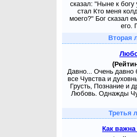
сказал: "Ныне к богу
стал Кто меня кол
моего?" Бог сказал е
его. 
Вторая 
Любо
(Рейтин
Давно... Очень давно
все Чувства и духовн
Грусть, Познание и д
Любовь. Однажды Чув
Третья 
Как важна