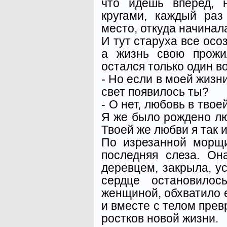
что идешь вперед, 
кругами, каждый ра
место, откуда начинала
И тут старуха все осо
а жизнь свою прожи
остался только один в
- Но если в моей жизни
свет появилось ты?
- О нет, любовь в тво
Я же было рождено люб
Твоей же любви я так 
По изрезанной морщ
последняя слеза. О
деревцем, закрыла, у
сердце остановилос
женщиной, обхватило
и вместе с телом превр
ростков новой жизни.