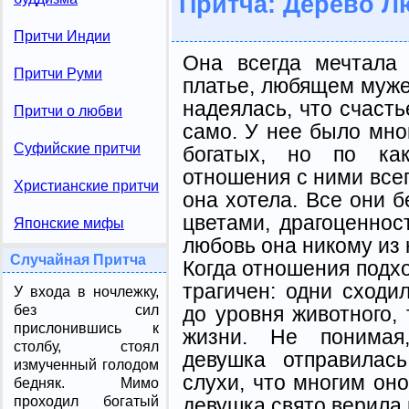
Притча: Дерево Л
Притчи Индии
Она всегда мечтала
Притчи Руми
платье, любящем муже
надеялась, что счасть
Притчи о любви
само. У нее было мно
Суфийские притчи
богатых, но по как
отношения с ними всег
Христианские притчи
она хотела. Все они 
цветами, драгоценнос
Японские мифы
любовь она никому из 
Случайная Притча
Когда отношения подхо
трагичен: одни сходи
У входа в ночлежку,
до уровня животного,
без сил
прислонившись к
жизни. Не понимая,
столбу, стоял
девушка отправилас
измученный голодом
слухи, что многим оно
бедняк. Мимо
девушка свято верила 
проходил богатый