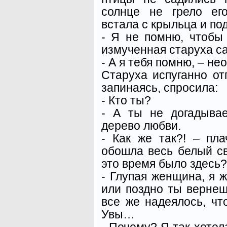
солнце не грело ег
встала с крыльца и по
- Я не помню, чтобы
измученная старуха с
- А я тебя помню, – н
Старуха испуганно от
запинаясь, спросила:
- Кто ты?
- А ты не догадыва
дерево любви.
- Как же так?! – пла
обошла весь белый св
это время было здесь?
- Глупая женщина, я ж
или поздно ты вернеш
все же надеялось, что
Увы…
- Почему? Я так хотел