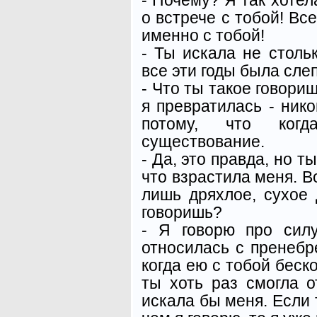
о встрече с тобой! В
именно с тобой!
- Ты искала не стольк
все эти годы была слеп
- Что ты такое говориш
я превратилась - ник
потому, что ког
существование.
- Да, это правда, но т
что взрастила меня. В
лишь дряхлое, сухое 
говоришь?
- Я говорю про сил
относилась с пренебр
когда ею с тобой беск
ты хоть раз смогла о
искала бы меня. Если 