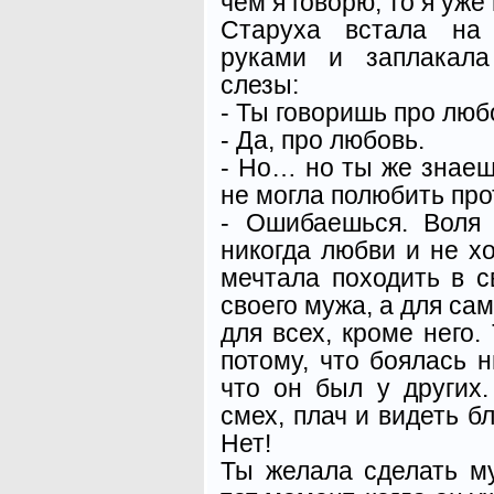
чем я говорю, то я уже
Старуха встала на 
руками и заплакала
слезы:
- Ты говоришь про любо
- Да, про любовь.
- Но… но ты же знаешь
не могла полюбить про
- Ошибаешься. Воля
никогда любви и не хо
мечтала походить в с
своего мужа, а для сам
для всех, кроме него.
потому, что боялась н
что он был у других
смех, плач и видеть 
Нет!
Ты желала сделать м