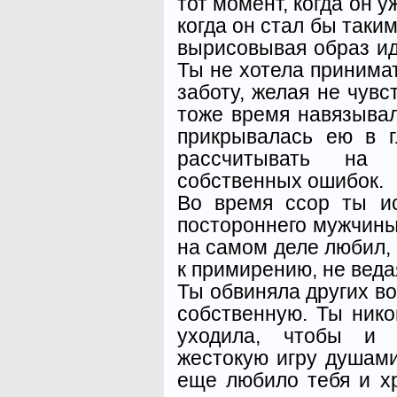
тот момент, когда он у
когда он стал бы таким
вырисовывая образ ид
Ты не хотела принима
заботу, желая не чувс
тоже время навязывал
прикрывалась ею в г
рассчитывать на
собственных ошибок.
Во время ссор ты и
постороннего мужчины, 
на самом деле любил, 
к примирению, не веда
Ты обвиняла других во
собственную. Ты нико
уходила, чтобы и 
жестокую игру душами
еще любило тебя и хр