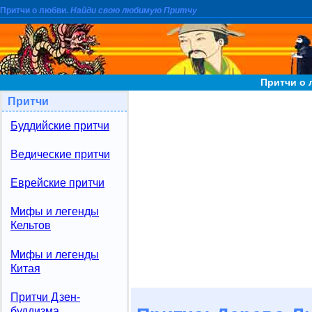
Притчи о любви.
Найди свою любимую Притчу
Притчи о
Притчи
Буддийские притчи
Ведические притчи
Еврейские притчи
Мифы и легенды
Кельтов
Мифы и легенды
Китая
Притчи Дзен-
буддизма