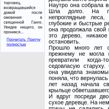
торговец,
Наутро она собрала в
возвращавшийся
Шла долго. На пу
домой после
непроглядные леса,
омовения в
глубокие и быстрые ре
священной Ганге.
Увидев нищего, он
она продолжала свой 
проникся...
это дерево, никако
Прочитать Притчу
остановить.
полностью
Прошло много лет с
прежнему не могла 
превратили когда-
седовласую старуху.
она увидела знакомы
поняла, что вернулась 
лет назад начала с
крыльце обветшавшего
И вдруг посреди дв
сухое деревце. На нем
птицы не садились 