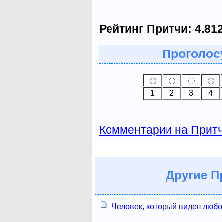
Рейтинг Притчи:
4.81
Проголосу
1
2
3
4
Комментарии на Прит
Другие
Пр
Человек, который видел люб