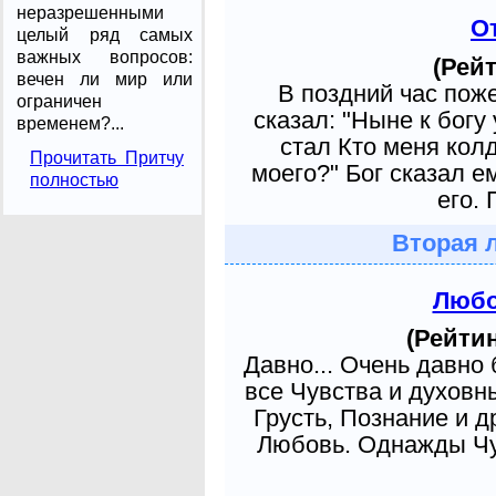
неразрешенными
О
целый ряд са­мых
важных вопросов:
(Рейт
вечен ли мир или
В поздний час пож
ограничен
сказал: "Ныне к богу
временем?...
стал Кто меня кол
Прочитать Притчу
моего?" Бог сказал е
полностью
его. 
Вторая 
Любо
(Рейтин
Давно... Очень давно
все Чувства и духовн
Грусть, Познание и д
Любовь. Однажды Чув