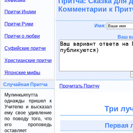
Притча: Сказка для 
Комментарии к Прит
Притчи Индии
Притчи Руми
Имя:
Притчи о любви
Ваш в
Суфийские притчи
Христианские притчи
Японские мифы
Случайная Притча
Прочитать Притчу
Мулинкьяпутта
однажды пришел к
Учителю и высказал
Три лу
ему свое удивление
по поводу того, что
Первая 
его проповедь
оставляет