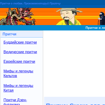
Притчи о любви.
Прокомментируй Притчу
Притчи о л
Притчи
Буддийские притчи
Ведические притчи
Еврейские притчи
Мифы и легенды
Кельтов
Мифы и легенды
Китая
Притчи Дзен-
буддизма