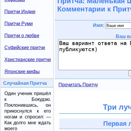
Притча: Маленькая 
Комментарии к Прит
Притчи Индии
Притчи Руми
Имя:
Притчи о любви
Ваш в
Суфийские притчи
Христианские притчи
Японские мифы
Случайная Притча
Прочитать Притчу
Один ученик пришёл
к Бокудзю.
Поклонившись, он
Три лу
прикоснулся к его
ногам и спросил: —
Первая 
Как долго мне ждать
моего