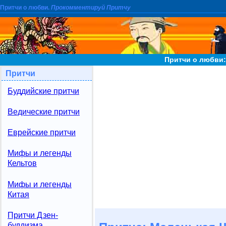
Притчи о любви.
Прокомментируй Притчу
Притчи о любви:
Притчи
Буддийские притчи
Ведические притчи
Еврейские притчи
Мифы и легенды
Кельтов
Мифы и легенды
Китая
Притчи Дзен-
буддизма