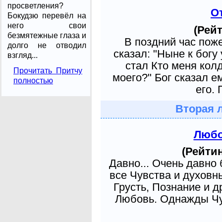
просветления?
О
Бокудзю перевёл на
него свои
(Рейт
безмятежные глаза и
В поздний час пож
долго не отводил
сказал: "Ныне к богу
взгляд...
стал Кто меня кол
Прочитать Притчу
моего?" Бог сказал е
полностью
его. 
Вторая 
Любо
(Рейтин
Давно... Очень давно
все Чувства и духовн
Грусть, Познание и д
Любовь. Однажды Чув