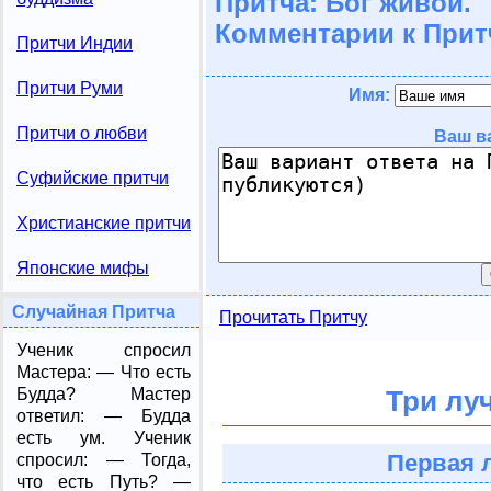
Притча: Бог живой.
Комментарии к Прит
Притчи Индии
Притчи Руми
Имя:
Притчи о любви
Ваш в
Суфийские притчи
Христианские притчи
Японские мифы
Случайная Притча
Прочитать Притчу
Ученик спросил
Мастера: — Что есть
Будда? Мастер
Три лу
ответил: — Будда
есть ум. Ученик
Первая 
спросил: — Тогда,
что есть Путь? —