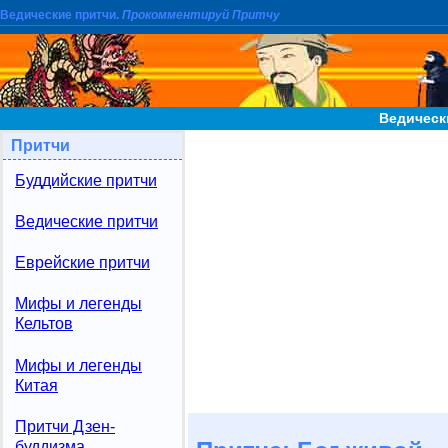
Ведические притчи.
Прокомментируй Притчу
Ведическ
Притчи
Буддийские притчи
Ведические притчи
Еврейские притчи
Мифы и легенды
Кельтов
Мифы и легенды
Китая
Притчи Дзен-
буддизма