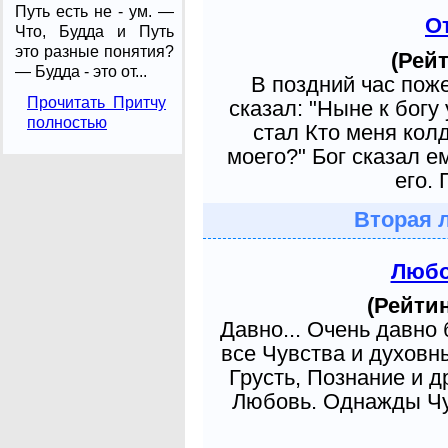
Путь есть не - ум. —
О
Что, Будда и Путь
это разные понятия?
(Рейт
— Будда - это от...
В поздний час пож
Прочитать Притчу
сказал: "Ныне к богу
полностью
стал Кто меня кол
моего?" Бог сказал е
его. 
Вторая 
Любо
(Рейтин
Давно... Очень давно
все Чувства и духовн
Грусть, Познание и д
Любовь. Однажды Чув