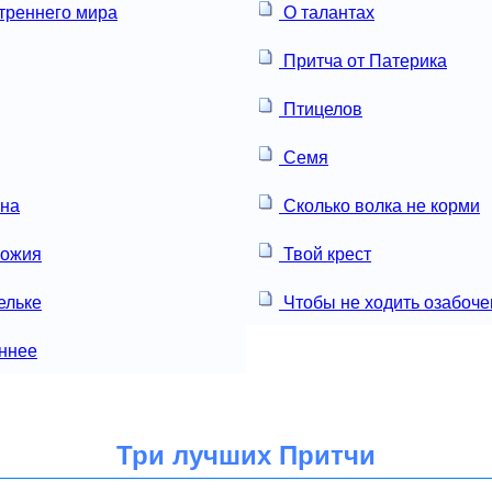
треннего мира
О талантах
Притча от Патерика
Птицелов
Семя
ена
Сколько волка не корми
Божия
Твой крест
ельке
Чтобы не ходить озабоч
ннее
Три лучших Притчи