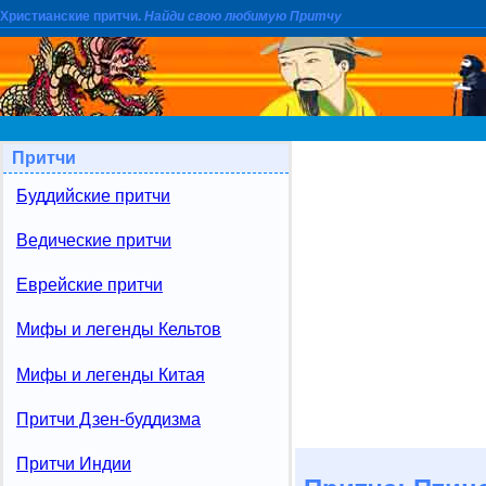
Христианские притчи.
Найди свою любимую Притчу
Притчи
Буддийские притчи
Ведические притчи
Еврейские притчи
Мифы и легенды Кельтов
Мифы и легенды Китая
Притчи Дзен-буддизма
Притчи Индии