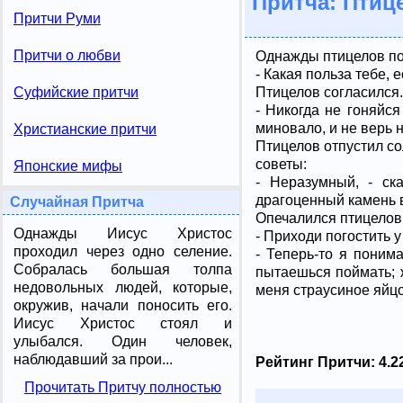
Притча: Птиц
Притчи Руми
Притчи о любви
Однажды птицелов пой
- Какая польза тебе, 
Птицелов согласился.
Суфийские притчи
- Никогда не гоняйся
миновало, и не верь 
Христианские притчи
Птицелов отпустил со
советы:
Японские мифы
- Неразумный, - ск
драгоценный камень в
Случайная Притча
Опечалился птицелов
Однажды Иисус Христос
- Приходи погостить у
проходил через одно селение.
- Теперь-то я поним
Собралась большая толпа
пытаешься поймать; 
недовольных людей, которые,
меня страусиное яйцо
окружив, начали поносить его.
Иисус Христос стоял и
улыбался. Один человек,
наблюдавший за прои...
Рейтинг Притчи:
4.2
Прочитать Притчу полностью