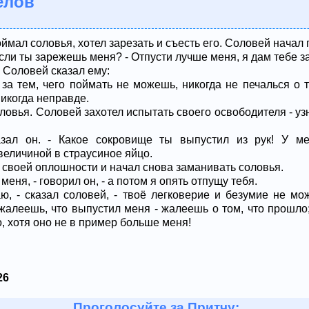
елов
мал соловья, хотел зарезать и съесть его. Соловей начал
если ты зарежешь меня? - Отпусти лучше меня, я дам тебе за
 Соловей сказал ему:
 за тем, чего поймать не можешь, никогда не печалься о 
никогда неправде.
ловья. Соловей захотел испытать своего освободителя - узн
азал он. - Какое сокровище ты выпустил из рук! У ме
еличиной в страусиное яйцо.
 своей оплошности и начал снова заманивать соловья.
 меня, - говорил он, - а потом я опять отпущу тебя.
аю, - сказал соловей, - твоё легковерие и безумие не м
жалеешь, что выпустил меня - жалеешь о том, что прошло;
, хотя оно не в пример больше меня!
26
Проголосуйте за Притчу: