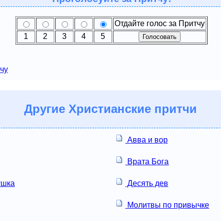
Отдайте голос за Притчу
1
2
3
4
5
чу
Другие
Христианские притчи
Авва и вор
Врата Бога
ушка
Десять дев
Молитвы по привычке