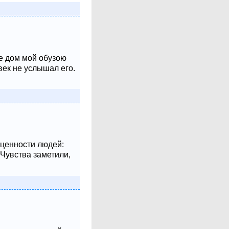
не дом мой обузою
век не услышал его.
 ценности людей:
 Чувства заметили,