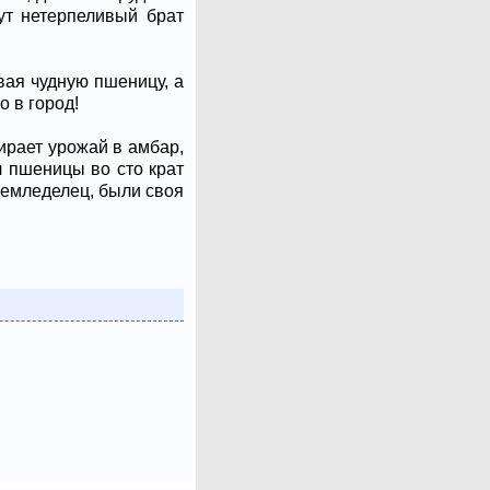
Тут нетерпеливый брат
вая чудную пшеницу, а
о в город!
ирает урожай в амбар,
ал пшеницы во сто крат
 земледелец, были своя