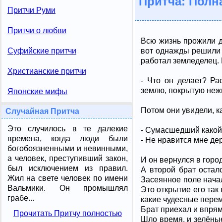
Притча: Полн
Притчи Руми
Притчи о любви
Всю жизнь прожили дв
вот однажды решили 
Суфийские притчи
работал земледелец. 
Христианские притчи
- Что он делает? Ра
землю, покрытую неж
Японские мифы
Потом они увидели, к
Случайная Притча
Это случилось в те далекие
- Сумасшедший какой-
времена, когда люди были
- Не нравится мне де
богобоязненными и невинными,
а человек, преступивший закон,
И он вернулся в город
был исключением из правил.
А второй брат остал
Жил на свете человек по имени
Засеянное поле нача
Вальмики. Он промышлял
Это открытие его так 
грабе...
какие чудесные пере
Брат приехал и впрям
Прочитать Притчу полностью
Шло время, и зелёные