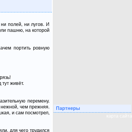
ни полей, ни лугов. И
ели пашню, на которой
Зачем портить ровную
рязь!
 тут живёт.
разительную перемену.
 нежной, чем прежняя.
Партнеры
шкая, и сам посмотрел,
карта сайта
ли, для чего трудился