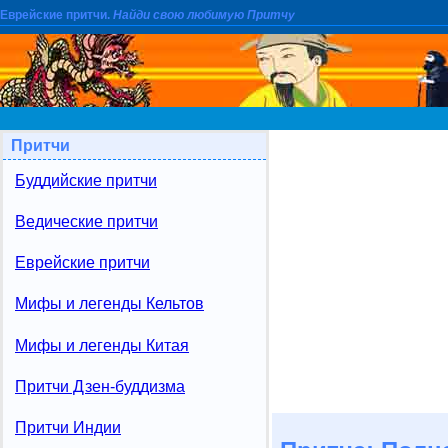
Еврейские притчи.
Найди свою любимую Притчу
Притчи
Буддийские притчи
Ведические притчи
Еврейские притчи
Мифы и легенды Кельтов
Мифы и легенды Китая
Притчи Дзен-буддизма
Притчи Индии