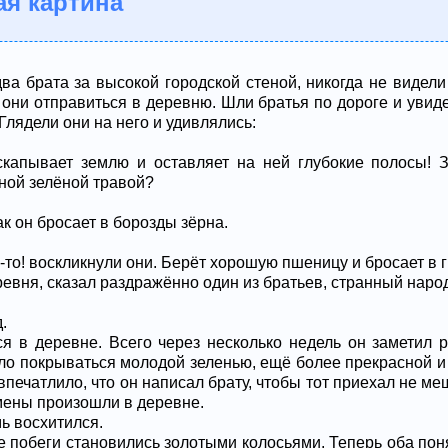
ая картина
а брата за высокой городской стеной, никогда не видели 
они отправиться в деревню. Шли братья по дороге и увид
Глядели они на него и удивлялись:
скапывает землю и оставляет на ней глубокие полосы! 
ной зелёной травой?
ак он бросает в борозды зёрна.
то! воскликнули они. Берёт хорошую пшеницу и бросает в г
ревня, сказал раздражённо один из братьев, странный народ
.
ся в деревне. Всего через несколько недель он заметил 
ло покрываться молодой зеленью, ещё более прекрасной и
впечатлило, что он написал брату, чтобы тот приехал не ме
мены произошли в деревне.
ь восхитился.
 побеги становились золотыми колосьями. Теперь оба поня