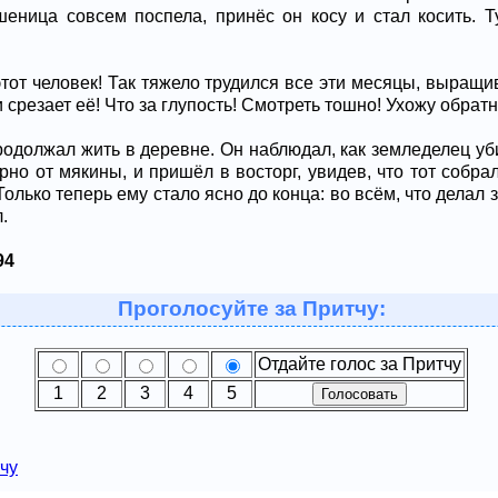
шеница совсем поспела, принёс он косу и стал косить. 
тот человек! Так тяжело трудился все эти месяцы, выращи
срезает её! Что за глупость! Смотреть тошно! Ухожу обратн
родолжал жить в деревне. Он наблюдал, как земледелец уб
ерно от мякины, и пришёл в восторг, увидев, что тот собр
Только теперь ему стало ясно до конца: во всём, что делал
.
94
Проголосуйте за Притчу:
Отдайте голос за Притчу
1
2
3
4
5
чу