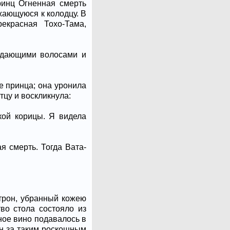
ринц Огненная смерть
жающуюся к колодцу. В
екрасная Тохо-Тама,
падающими волосами и
е принца; она уронила
тцу и воскликнула:
кой корицы. Я видела
я смерть. Тогда Вата-
 трон, убранный кожею
во стола состояло из
ное вино подавалось в
он за таким роскошным