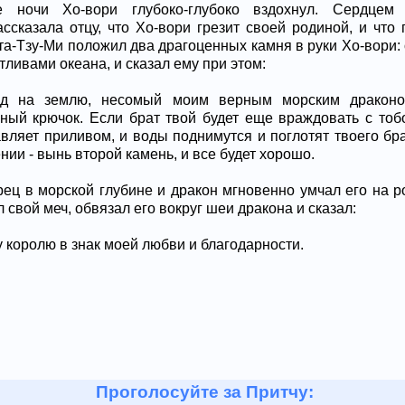
ночи Хо-вори глубоко-глубоко вздохнул. Сердцем 
ссказала отцу, что Хо-вори грезит своей родиной, и что 
ата-Тзу-Ми положил два драгоценных камня в руки Хо-вори:
тливами океана, и сказал ему при этом:
ад на землю, несомый моим верным морским драконо
ый крючок. Если брат твой будет еще враждовать с тоб
вляет приливом, и воды поднимутся и поглотят твоего бра
нии - вынь второй камень, и все будет хорошо.
ец в морской глубине и дракон мгновенно умчал его на ро
л свой меч, обвязал его вокруг шеи дракона и сказал:
у королю в знак моей любви и благодарности.
Проголосуйте за Притчу: