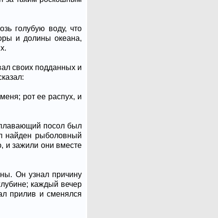
озь голубую воду, что
горы и долины океана,
х.
вал своих подданных и
сказал:
еня; рот ее распух, и
роплавающий посол был
ыл найден рыболовный
ю, и зажили они вместе
ны. Он узнал причину
глубине; каждый вечер
ал прилив и сменялся