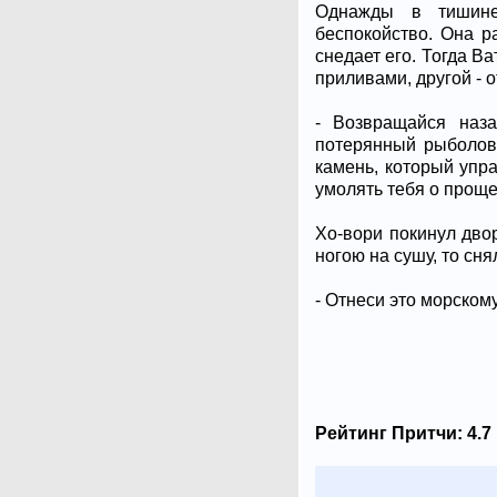
Однажды в тишине 
беспокойство. Она ра
снедает его. Тогда В
приливами, другой - о
- Возвращайся наз
потерянный рыболовн
камень, который упра
умолять тебя о проще
Хо-вори покинул двор
ногою на сушу, то сня
- Отнеси это морском
Рейтинг Притчи:
4.7