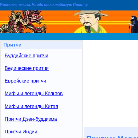
Японские мифы.
Найди свою любимую Притчу
Притчи
Буддийские притчи
Ведические притчи
Еврейские притчи
Мифы и легенды Кельтов
Мифы и легенды Китая
Притчи Дзен-буддизма
Притчи Индии