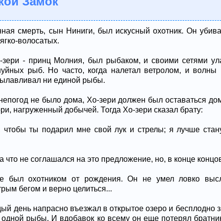
кой Замок
нная смерть, сын Ниниги, был искусный охотник. Он убива
ягко-волосатых.
-зери - принц Молния, был рыбаком, и своими сетями ул
уйных рыб. Но часто, когда налетал ветролом, и волны 
 вылавливал ни единой рыбы.
непогод не было дома, Хо-зери должен был оставаться дома
ори, нагруженный добычей. Тогда Хо-зери сказал брату:
л, чтобы ты подарил мне свой лук и стрелы; я лучше стан
а что не соглашался на это предложение, но, в конце концо
е был охотником от рождения. Он не умел ловко высл
рым бегом и верно целиться...
ый день напрасно въезжал в открытое озеро и бесплодно з
 одной рыбы. И вдобавок ко всему он еще потерял братн