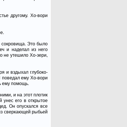
стье другому. Хо-вори
е.
о сокровища. Это было
еч и наделал из него
о не утешило Хо-зери,
ря и вздыхал глубоко-
И поведал ему Хо-вори
ь ему помощь.
ними, и на этот плотик
й унес его в открытое
дед. Он опускался все
 из сверкающей рыбьей