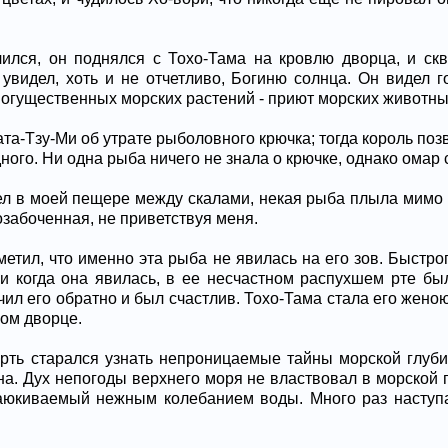
чился, он поднялся с Тохо-Тама на кровлю дворца, и скв
 увидел, хоть и не отчетливо, Богиню солнца. Он видел 
огущественных морских растений - приют морских животны
та-Тзу-Ми об утрате рыболовного крючка; тогда король поз
ного. Ни одна рыба ничего не знала о крючке, однако омар 
дел в моей пещере между скалами, некая рыба плыла мимо м
забоченная, не приветствуя меня.
аметил, что именно эта рыба не явилась на его зов. Быст
 и когда она явилась, в ее несчастном распухшем рте б
чил его обратно и был счастлив. Тохо-Тама стала его жено
ом дворце.
ть старался узнать непроницаемые тайны морской глуби
на. Дух непогоды верхнего моря не властвовал в морской 
баюкиваемый нежным колебанием воды. Много раз наступ