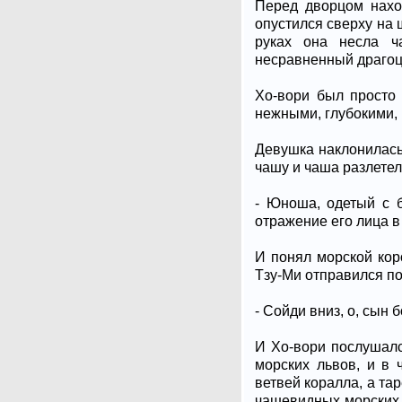
Перед дворцом нахо
опустился сверху на 
руках она несла ч
несравненный драгоце
Хо-вори был просто
нежными, глубокими,
Девушка наклонилась
чашу и чаша разлетел
- Юноша, одетый с б
отражение его лица в 
И понял морской кор
Тзу-Ми отправился под
- Сойди вниз, о, сын б
И Хо-вори послушалс
морских львов, и в 
ветвей коралла, а т
чашевидных морских 