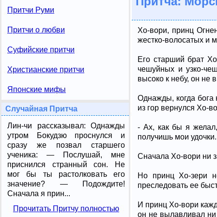
Притча: Морс
Притчи Руми
Притчи о любви
Хо-вори, принц Огне
жестко-волосатых и м
Суфийские притчи
Его старший брат Хо
чешуйных и узко-чеш
Христианские притчи
высоко к небу, он не
Японские мифы
Однажды, когда бога 
из гор вернулся Хо-в
Случайная Притча
Лин-чи рассказывал: Однажды
- Ах, как бы я жела
утром Бокудзю проснулся и
получишь мои удочки.
сразу же позвал старшего
ученика: — Послушай, мне
Сначала Хо-вори ни з
приснился странный сон. Не
мог бы ты растолковать его
Но принц Хо-зери н
значение? — Подождите!
преследовать ее быст
Сначала я прин...
И принц Хо-вори кажд
Прочитать Притчу полностью
он не вылавливал ни