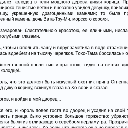
дился колодец в тени мощного дерева дикая корица. П
широко-тенистые ветви и внезапно увидел девушку, прибли
ашу, украшенную драгоценными камнями; то была пр
нный камень, дочь Вата-Тзу-Ми, морского короля.
 зачарован блистательною красотою, ее длинными, нис
 голубыми глазами.
, чтобы наполнить чашу и вдруг заметила в воде отражени
ась вдребезги на тысячу черепков. Тохо-Тама бросилась к о
ожественной прелестью и красотою, сидит на ветвях ди
колодце!..
оль, что это должен быть искусный охотник принц Огненна
 дикую корицу, вскинул глаза на Хо-вори и сказал:
огов, и войди в мой дворец!..
я его, и король повел гостя во дворец и усадил на свой
честь принца было устроено большое торжество; убранст
арелки были из отливающего серебром перламутра. Прозрач
цветах, и чудилось Хо-вори, что никогда еще не пировал 