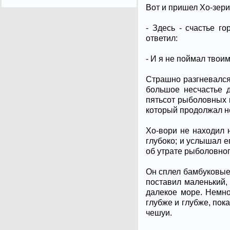
Вот и пришел Хо-зери 
- Здесь - счастье го
ответил:
- И я не поймал твои
Страшно разгневался
большое несчастье 
пятьсот рыболовных к
который продолжал не
Хо-вори не находил 
глубоко; и услышал е
об утрате рыболовног
Он сплел бамбуковые 
поставил маленький, 
далекое море. Немно
глубже и глубже, пок
чешуи.