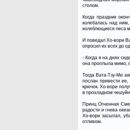
столом.
Когда праздник окон
колебалась над ним,
колеблющиеся леса м
И поведал Хо-вори Ва
опросил их всех до од
- Когда я на днях си
она проплыла мимо, о
Тогда Вата-Тзу-Ми з
послан привести ее,
крючок. Хо-вори полу
в прохладном чешуйн
Принц Огненная Смер
радости и гнева океа
Хо-вори засыпал, у
отливом.