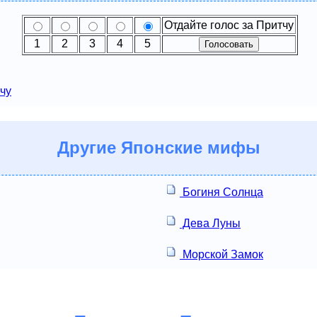
Отдайте голос за Притчу
1
2
3
4
5
чу
Другие
Японские мифы
Богиня Солнца
Дева Луны
Морской Замок