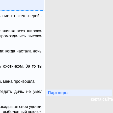
л метко всех зверей -
авливал всех широко-
громоздились высоко-
; когда настала ночь,
у охотником. За то ты
в, мена произошла.
едить дичь, не умел
Партнеры
карта сайта
акидывал свои удочки,
ин рыболовный крючок.