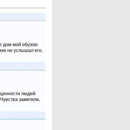
не дом мой обузою
век не услышал его.
 ценности людей:
 Чувства заметили,