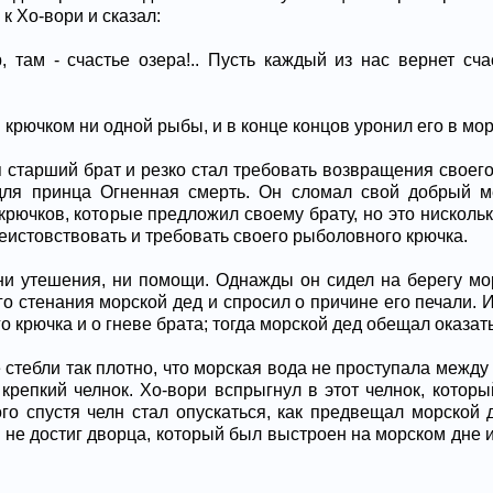
к Хо-вори и сказал:
р, там - счастье озера!.. Пусть каждый из нас вернет сча
м крючком ни одной рыбы, и в конце концов уронил его в мор
 старший брат и резко стал требовать возвращения своег
для принца Огненная смерть. Он сломал свой добрый м
рючков, которые предложил своему брату, но это нискольк
истовствовать и требовать своего рыболовного крючка.
ни утешения, ни помощи. Однажды он сидел на берегу мо
го стенания морской дед и спросил о причине его печали. 
о крючка и о гневе брата; тогда морской дед обещал оказат
стебли так плотно, что морская вода не проступала между 
крепкий челнок. Хо-вори вспрыгнул в этот челнок, которы
го спустя челн стал опускаться, как предвещал морской 
а не достиг дворца, который был выстроен на морском дне