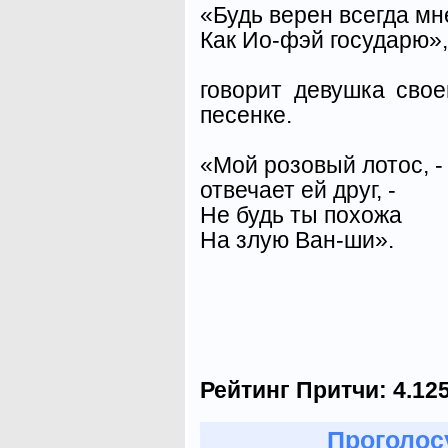
«Будь верен всегда мн
Как Ио-фэй государю»,
говорит девушка свое
песенке.
«Мой розовый лотос, -
отвечает ей друг, -
Не будь ты похожа
На злую Ван-ши».
Рейтинг Притчи:
4.12
Проголосу