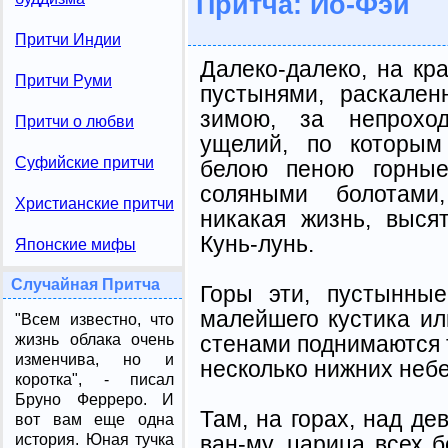
Притча: Ио-Фэй
Притчи Индии
Далеко-далеко, на кр
Притчи Руми
пустынями, раскале
зимою, за непрохо
Притчи о любви
ущелий, по которым
Суфийские притчи
белою пеною горные
соляными болотами
Христианские притчи
никакая жизнь, выся
Кунь-лунь.
Японские мифы
Случайная Притча
Горы эти, пустынные
малейшего кустика ил
"Всем известно, что
стенами поднимаются 
жизнь облака очень
изменчива, но и
несколько нижних небе
коротка", - писал
Бруно Ферреро. И
Там, на горах, над де
вот вам еще одна
ван-му, царица всех 
история. Юная тучка