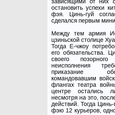
зависящими от них с
остановить успехи ки
фэя. Цинь-гуй согл
сделался первым мини
Между тем армия Ио
цзиньской столице Хуа
Тогда Е-чжоу потреб
его обязательства. Ц
своего позорног
неисполнения тре
приказание обо
командовавшим войс
флангах театра войн
центре остались л
несмотря на это, пос
действий. Тогда Цинь-
фэю 12 курьеров, одно