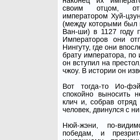
наконец их императ
своим отцом, от
императором Хуй-цзу
(между которыми был 
Ван-ши) в 1127 году 
Императоров они от
Нингуту, где они впос
брату императора, по 
он вступил на престол
чжоу. В истории он из
Вот тогда-то Ио-фэ
спокойно выносить н
клич и, собрав отряд
человек, двинулся с н
Нюй-жэни, по-види
победам, и презрит