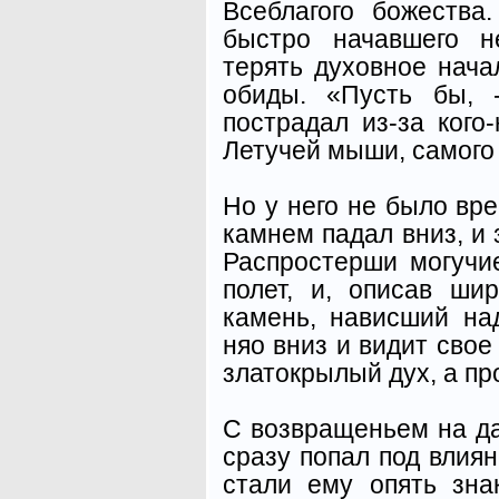
Всеблагого божества
быстро начавшего н
терять духовное нач
обиды. «Пусть бы, 
пострадал из-за кого-
Летучей мыши, самого 
Но у него не было вр
камнем падал вниз, и
Распростерши могучи
полет, и, описав ши
камень, нависший над
няо вниз и видит свое
златокрылый дух, а пр
С возвращеньем на д
сразу попал под влиян
стали ему опять зн