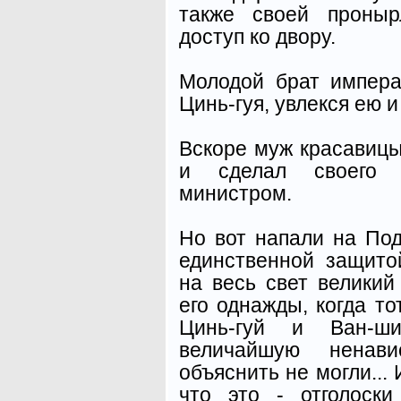
также своей проныр
доступ ко двору.
Молодой брат импера
Цинь-гуя, увлекся ею и
Вскоре муж красавиц
и сделал своего т
министром.
Но вот напали на Под
единственной защито
на весь свет великий
его однажды, когда то
Цинь-гуй и Ван-ш
величайшую ненав
объяснить не могли...
что это - отголоск