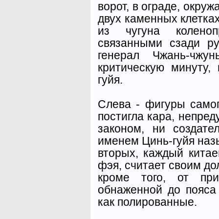
ворот, в ограде, окру
двух каменных клетках
из чугуна колено
связанными сзади р
генерал Чжань-чжу
критическую минуту,
гуйя.
Слева - фигуры самог
постигла кара, непред
законом, ни создате
именем Цинь-гуйя назы
вторых, каждый китае
фэя, считает своим дол
кроме того, от при
обнаженной до пояса 
как полированные.