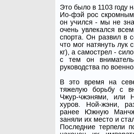
Это было в 1103 году 
Ио-фэй рос скромным
он учился - мы не зна
очень увлекался все
спорта. Он развил в 
что мог натянуть лук 
кг), а самострел - сил
с тем он вниматель
руководства по военно
В это время на сев
тяжелую борьбу с в
Чжур-чжэнями, или 
хуров. Ной-жэни, р
ранее Южную Манчж
заняли их место и ста
Последние терпели п