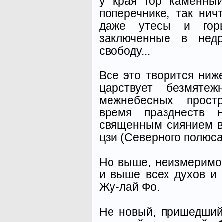
у края гор каменны
поперечнике, так нич
даже утесы и гор
заключенные в нед
свободу...
Все это творится ниж
царствует безмят
межнебесных прост
время празднеств н
священным сиянием в
цзи (Северного полюса
Но выше, неизмеримо 
и выше всех духов и 
Жу-лай Фо.
Не новый, пришедший 