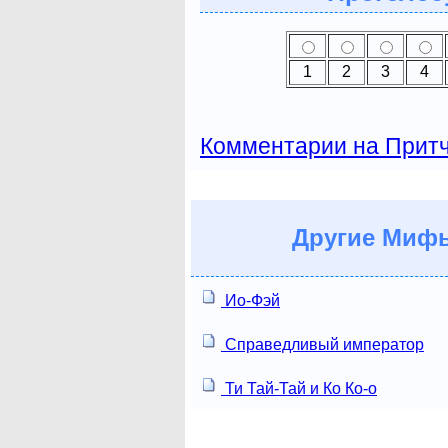
1
2
3
4
Комментарии на Прит
Другие
Мифы 
Ио-Фэй
Справедливый император
Ти Тай-Тай и Ко Ко-о