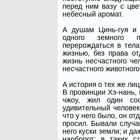
перед ним вазу с цв
небесный аромат.
А душам Цинь-гуя и
одного земного 
перерождаться в тел
жизнью, без права от
жизнь несчастного че
несчастного животного.
А история о тех же ли
В провинции Хэ-нань, 
чжоу, жил один сос
удивительный человек
что у него было, он от
просил. Бывали случа
него куски земли; и да
наоборот: в таких 