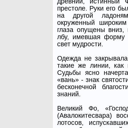
древний, истинный 
престоле. Руки его б
на другой ладоням
окруженный широким
глаза опущены вниз,
лбу, имевшая форму 
свет мудрости.
Одежда не закрывала 
такие же линии, как
Судьбы ясно начерт
«вань» - знак святост
бесконечной благос
знаний.
Великий Фо, «Госпо
(Авалокитесвара) во
лотосов, испускавши