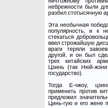
ничтожному противн
небрежности были дл
разбил стотысячную а
Эта необычная побед
популярность, и к 
стекаться добровольц
ввел строжайшую дисц
враги теряли завое
другой, и он был сд
трех китайских арм
Цзинь (так Нюй-жэн
государство).
Тогда Е-чжоу, цзин
применить против ки
предложил значитель
Цинь-гую и его жене 