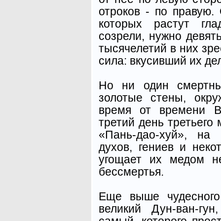
отроков - по правую.
которых растут гла
созрели, нужно девять
тысячелетий в них зре
сила: вкусивший их де
Но ни один смертны
золотые стены, окр
время от времени В
третий день третьего
«Пань-дао-хуй», на 
духов, гениев и неко
угощает их медом н
бессмертья.
Еще выше чудесного
великий Дун-ван-гун
самый, которого прос