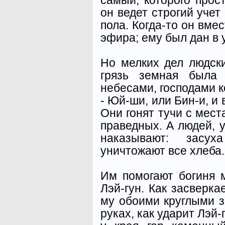
он ведет строгий уче
пола. Когда-то он вме
эфира; ему был дан в у
Но мелких дел людски
грязь земная была
небесами, господами к
- Юй-ши, или Бин-и, и 
Они гонят тучи с мес
праведных. А людей, 
наказывают: засу
уничтожают все хлеба..
Им помогают богиня 
Лэй-гун. Как засверка
му обоими круглыми з
руках, как ударит Лэй