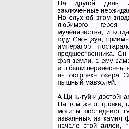
На другой день и
заключенные неожида
Но слух об этом злод
любимого героя 
мученичества, и когд
году Сяо-цзун, прием
император постарал
предшественника. Он
фэя земли, а ему сам
его были перенесены в
на островке озера С
пышный мавзолей.
А Цинь-гуй и достойна
На том же островке, г
могилы последнего т
изваянных из камня 
начале этой аллеи, 