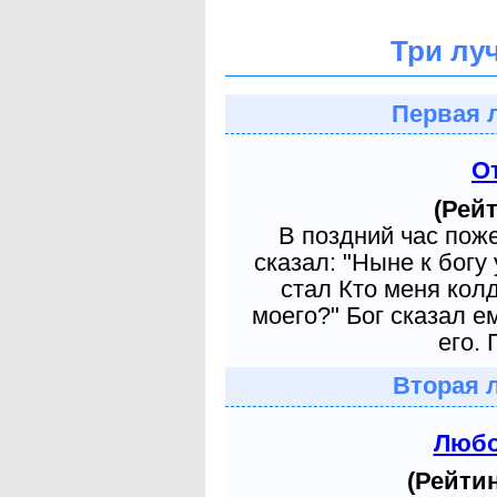
Три лу
Первая 
О
(Рейт
В поздний час пож
сказал: "Ныне к богу
стал Кто меня кол
моего?" Бог сказал е
его. 
Вторая 
Любо
(Рейтин