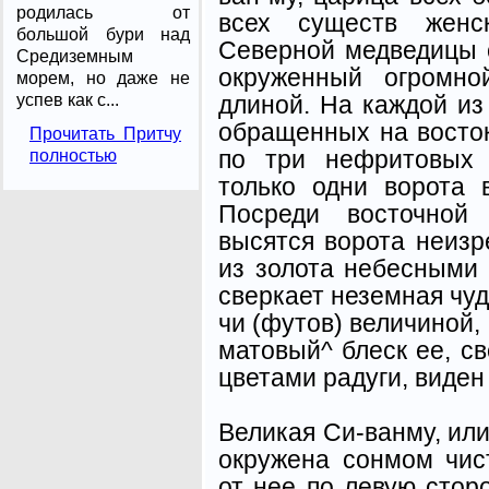
родилась от
всех существ женс
большой бури над
Северной медведицы с
Средиземным
окруженный огромно
морем, но даже не
длиной. На каждой из
успев как с...
обращенных на восток,
Прочитать Притчу
по три нефритовых 
полностью
только одни ворота 
Посреди восточной
высятся ворота неизр
из золота небесными
сверкает неземная чу
чи (футов) величиной,
матовый^ блеск ее, 
цветами радуги, виден 
Великая Си-ванму, или
окружена сонмом чис
от нее по левую стор