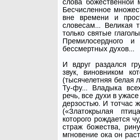
слова божественной м
Бесчисленное множест
вне времени и прос
словесам... Великая 
только святые глаголы
Премилосердного и
бессмертных духов...
И вдруг раздался гр
звук, виновником ко
(тысячелетняя белая 
Ту-фу... Владыка вс
речь, все духи в ужас
дерзостью. И тотчас ж
(«Златокрылая птиц
которого рождается ч
страж божества, рину
мгновение ока он раст