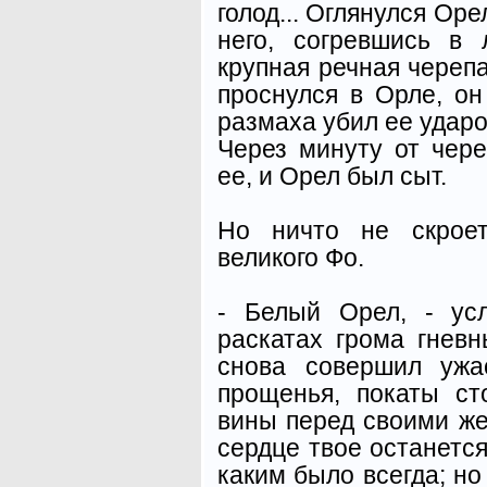
голод... Оглянулся Оре
него, согревшись в 
крупная речная череп
проснулся в Орле, он
размаха убил ее ударо
Через минуту от чер
ее, и Орел был сыт.
Но ничто не скроет
великого Фо.
- Белый Орел, - ус
раскатах грома гневн
снова совершил ужа
прощенья, покаты ст
вины перед своими же
сердце твое останетс
каким было всегда; но