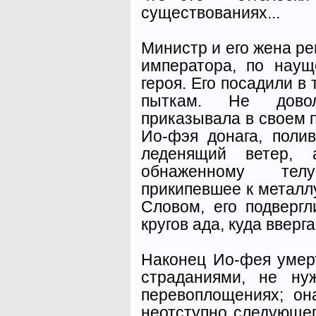
существованиях...
Министр и его жена р
императора, по наущ
героя. Его посадили в
пыткам. Не довол
приказывала в своем 
Ио-фэя донага, поли
леденящий ветер, 
обнаженному тел
прикипевшее к металлу
Словом, его подвергл
кругов ада, куда вверг
Наконец Ио-фея умер
страданиями, не ну
перевоплощениях; он
неотступно следующе