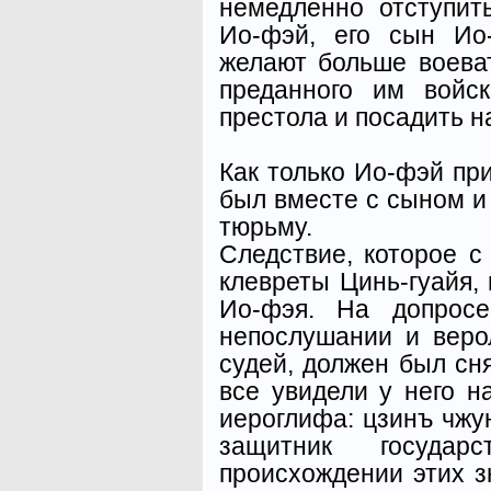
немедленно отступит
Ио-фэй, его сын Ио
желают больше воева
преданного им войс
престола и посадить н
Как только Ио-фэй при
был вместе с сыном и
тюрьму.
Следствие, которое с
клевреты Цинь-гуайя, 
Ио-фэя. На допросе
непослушании и веро
судей, должен был сн
все увидели у него н
иероглифа: цзинъ чжун 
защитник госуда
происхождении этих з