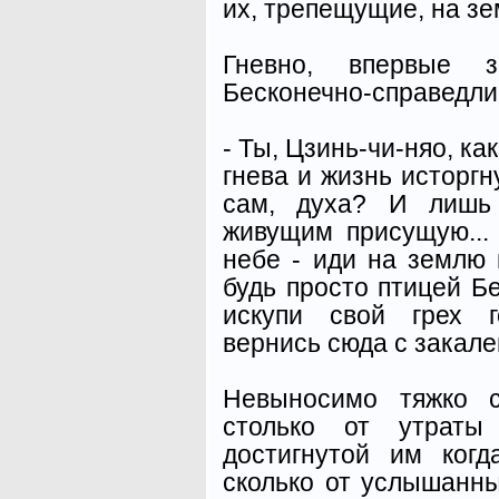
их, трепещущие, на зе
Гневно, впервые з
Бесконечно-справедлив
- Ты, Цзинь-чи-няо, ка
гнева и жизнь исторгну
сам, духа? И лишь 
живущим присущую...
небе - иди на землю 
будь просто птицей 
искупи свой грех г
вернись сюда с закале
Невыносимо тяжко с
столько от утраты
достигнутой им когд
сколько от услышанн