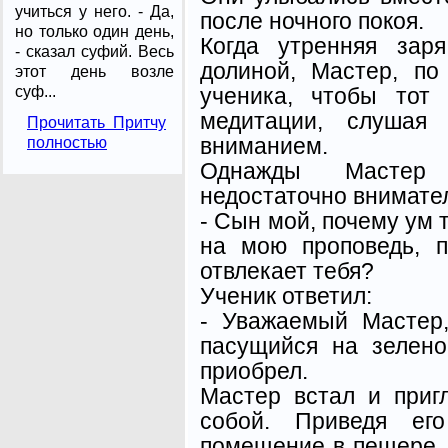
учиться у него. - Да,
после ночного покоя.
но только один день,
Когда утренняя зар
- сказал суфий. Весь
долиной, Мастер, по
этот день возле
ученика, чтобы тот
суф...
медитации, слушая
Прочитать Притчу
вниманием.
полностью
Однажды Мастер 
недостаточно внимател
- Сын мой, почему ум 
на мою проповедь, п
отвлекает тебя?
Ученик ответил:
- Уважаемый Мастер,
пасущийся на зелено
приобрел.
Мастер встал и приг
собой. Приведя ег
помещение в пещере, 