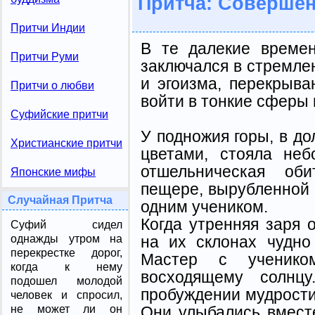
Притча: Совершен
Притчи Индии
В те далекие време
Притчи Руми
заключался в стремле
и эгоизма, перекрыв
Притчи о любви
войти в тонкие сферы 
Суфийские притчи
У подножия горы, в д
Христианские притчи
цветами, стояла неб
отшельническая об
Японские мифы
пещере, вырубленной 
Случайная Притча
одним учеником.
Когда утренняя заря
Суфий сидел
на их склонах чудно
однажды утром на
перекрестке дорог,
Мастер с ученико
когда к нему
восходящему солнц
подошел молодой
пробуждении мудрости 
человек и спросил,
Они улыбались вмест
не может ли он