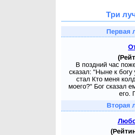
Три лу
Первая 
О
(Рейт
В поздний час пож
сказал: "Ныне к богу
стал Кто меня кол
моего?" Бог сказал е
его. 
Вторая 
Любо
(Рейтин