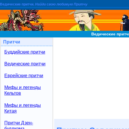
Ведические притчи.
Найди свою любимую Притчу
Ведические притч
Притчи
Буддийские притчи
Ведические притчи
Еврейские притчи
Мифы и легенды
Кельтов
Мифы и легенды
Китая
Притчи Дзен-
буддизма