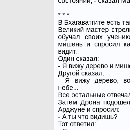
состоянии, - сказал Ма
* * *
В Бхагаватгите есть та
Великий мастер стрел
обучал своих учени
мишень и спросил ка
видит.
Один сказал:
- Я вижу дерево и миш
Другой сказал:
- Я вижу дерево, в
небе...
Все остальные отвеча
Затем Дрона подошел
Арджуне и спросил:
- А ты что видишь?
Тот ответил: