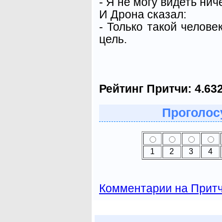
- Я не могу видеть нич
И Дрона сказал:
- Только такой челов
цель.
Рейтинг Притчи:
4.63
Проголосу
1
2
3
4
Комментарии на Прит