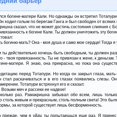
едний барьер
ся богине-матери Кали. Но однажды он встретил Тотапур
н ходил голым по берегам Ганга и был свободен от всяких 
ришна сказал, что не может достичь состояния слияния с Бо
ривязанность к богине Кали. Ты должен уничтожить эту боги
товал:
ть богиню-мать? Она - моя душа и само мое сердце! Тогда я 
и ты действительно хочешь быть свободным, ты должен раз
о - твоя привязанность. Ты не привязан к жене, к деньгам. 
гине-матери. Я знаю, она прекрасна, но пока она существ
дитацию перед Тотапури. Но когда он закрыл глаза, мать
н стал раскачиваться и в его глазах появились слезы. 
амерении. Тотапури встряхнул его и сказал:
. Возьми меч и рассеки ее надвое!
сколько раз. Рамакришна забывал обо всем, лишь тольк
ло столь живым и прекрасным, столь полным света! Это бы
ормы, за которой существует лишь бесформенность.
о прежде, чем я уйду, ты попытаешься еще раз. Я принес 