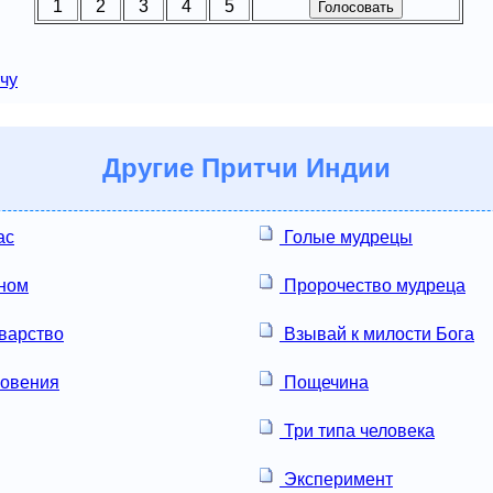
1
2
3
4
5
чу
Другие
Притчи Индии
ас
Голые мудрецы
ином
Пророчество мудреца
варство
Взывай к милости Бога
новения
Пощечина
Три типа человека
Эксперимент