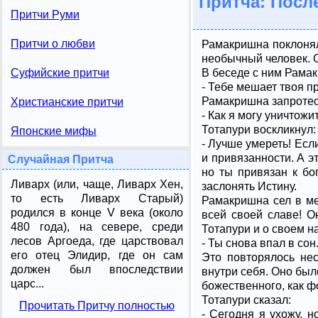
Притча: Посл
Притчи Руми
Притчи о любви
Рамакришна поклонял
необычный человек. О
В беседе с ним Рамак
Суфийские притчи
- Тебе мешает твоя п
Рамакришна запротес
Христианские притчи
- Как я могу уничтожи
Тотапури воскликнул:
Японские мифы
- Лучше умереть! Есл
и привязанности. А эт
Случайная Притча
но ты привязан к бо
Ливарх (или, чаще, Ливарх Хен,
заслонять Истину.
то есть Ливарх Старый)
Рамакришна сел в ме
родился в конце V века (около
всей своей славе! О
480 года), на севере, среди
Тотапури и о своем н
лесов Аргоеда, где царствовал
- Ты снова впал в сон
его отец Элидир, где он сам
Это повторялось не
должен был впоследствии
внутри себя. Оно бы
царс...
божественного, как ф
Тотапури сказал:
Прочитать Притчу полностью
- Сегодня я ухожу, н