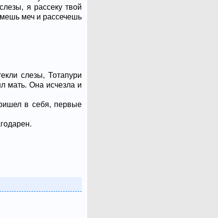
слезы, я рассеку твой
зьмешь меч и рассечешь
текли слезы, Тотапури
л мать. Она исчезла и
ришел в себя, первые
агодарен.