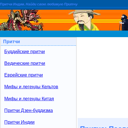
Притчи Индии.
Найди свою любимую Притчу
Притчи
Буддийские притчи
Ведические притчи
Еврейские притчи
Мифы и легенды Кельтов
Мифы и легенды Китая
Притчи Дзен-буддизма
Притчи Индии