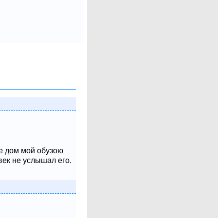
не дом мой обузою
век не услышал его.