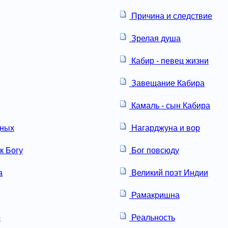
Причина и следствие
Зрелая душа
Кабир - певец жизни
Завещание Кабира
Камаль - сын Кабира
дных
Нагарджуна и вор
к Богу
Бог повсюду
а
Великий поэт Индии
Рамакришна
р
Реальность