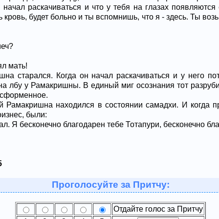
ы начал раскачиваться и что у тебя на глазах появляются 
чь кровь, будет больно и ты вспомнишь, что я - здесь. Ты во
меч?
ял мать!
шна старался. Когда он начал раскачиваться и у него по
на лбу у Рамакришны. В единый миг осознания тот разруби
есформенное.
й Рамакришна находился в состоянии самадхи. И когда п
оизнес, были:
ал. Я бесконечно благодарен тебе Тотапури, бесконечно бл
5
Проголосуйте за Притчу:
Отдайте голос за Притчу