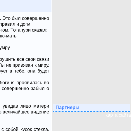
и. Это был совершенно
правил и догм.
гом. Тотапури сказал:
ню-мать.
умру.
рушить все свои связи
Ты не привязан к миру,
ует в тебе, она будет
-богиня проявилась во
Он совершенно забыл о
о увидав лицо матери
Партнеры
ло величайшее видение
карта сайта
с собой кусок стекла.