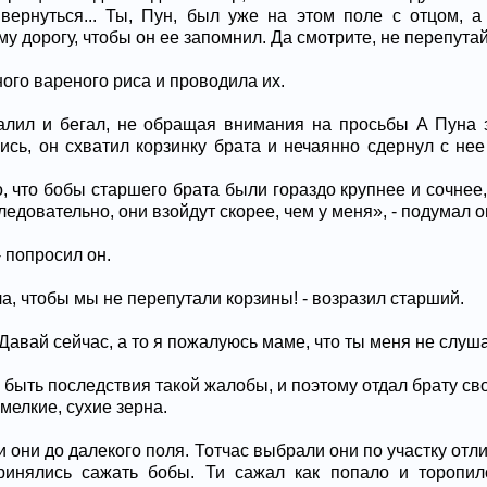
ернуться... Ты, Пун, был уже на этом поле с отцом, а 
у дорогу, чтобы он ее запомнил. Да смотрите, не перепутай
ого вареного риса и проводила их.
алил и бегал, не обращая внимания на просьбы А Пуна
сь, он схватил корзинку брата и нечаянно сдернул с не
, что бобы старшего брата были гораздо крупнее и сочнее,
едовательно, они взойдут скорее, чем у меня», - подумал о
- попросил он.
ла, чтобы мы не перепутали корзины! - возразил старший.
у! Давай сейчас, а то я пожалуюсь маме, что ты меня не слу
и быть последствия такой жалобы, и поэтому отдал брату с
 мелкие, сухие зерна.
и они до далекого поля. Тотчас выбрали они по участку отл
ринялись сажать бобы. Ти сажал как попало и торопил