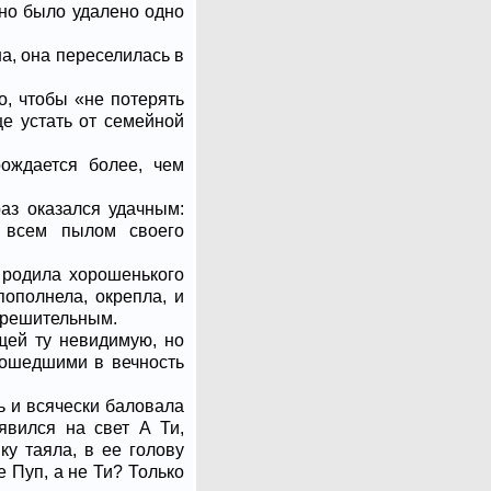
нно было удалено одно
а, она переселилась в
о, чтобы «не потерять
ще устать от семейной
рождается более, чем
аз оказался удачным:
 всем пылом своего
 родила хорошенького
ополнела, окрепла, и
 решительным.
ющей ту невидимую, но
тошедшими в вечность
ь и всячески баловала
явился на свет А Ти,
у таяла, в ее голову
 Пуп, а не Ти? Только