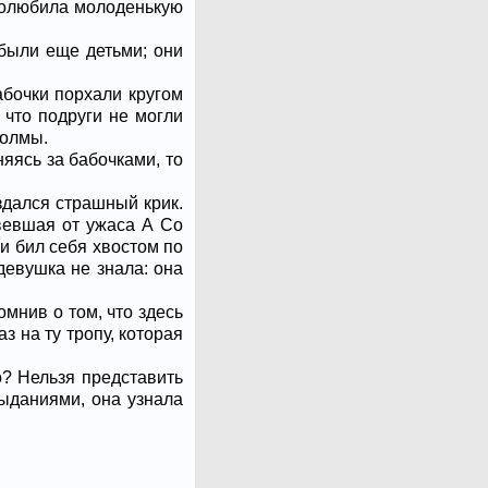
полюбила молоденькую
были еще детьми; они
бочки порхали кругом
, что подруги не могли
холмы.
няясь за бабочками, то
здался страшный крик.
твевшая от ужаса А Со
 и бил себя хвостом по
девушка не знала: она
омнив о том, что здесь
з на ту тропу, которая
о? Нельзя представить
рыданиями, она узнала