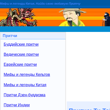
Мифы и легенды Китая.
Найди свою любимую Притчу
Притчи
Буддийские притчи
Ведические притчи
Еврейские притчи
Мифы и легенды Кельтов
Мифы и легенды Китая
Притчи Дзен-буддизма
Притчи Индии