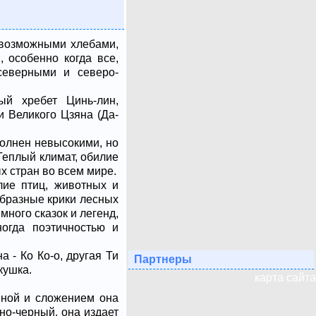
евозможными хлебами,
 особенно когда все,
северными и северо-
ый хребет Цинь-лин,
и Великого Цзяна (Да-
полнен невысокими, но
Теплый климат, обилие
х стран во всем мире.
лие птиц, животных и
образные крики лесных
ного сказок и легенд,
огда поэтичностью и
 - Ко Ко-о, другая Ти
Партнеры
кушка.
карта сайта
чиной и сложением она
но-черный, она издает