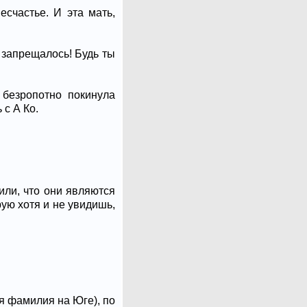
счастье. И эта мать,
з запрещалось! Будь ты
 безропотно покинула
 с А Ко.
или, что они являются
рую хотя и не увидишь,
я фамилия на Юге), по