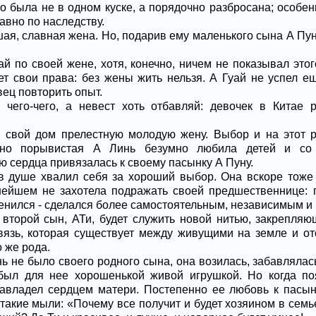
го была не в одном куске, а порядочно разбросана; особе
авно по наследству.
ая, славная жена. Но, подарив ему маленького сына А Пун
й по своей жене, хотя, конечно, ничем не показывал этог
ет свои права: без жены жить нельзя. А Гуай не успел е
вец повторить опыт.
 чего-чего, а невест хоть отбавляй: девочек в Китае 
 свой дом прелестную молодую жену. Выбор и на этот р
, но порывистая А Линь безумно любила детей и со
 сердца привязалась к своему пасынку А Пуну.
в душе хвалил себя за хороший выбор. Она вскоре тоже
нейшем не захотела подражать своей предшественнице: п
менился - сделался более самостоятельным, независимым и
 второй сын, АТи, будет служить новой нитью, закрепля
вязь, которая существует между живущими на земле и о
о же рода.
нь не было своего родного сына, она возилась, забавлялас
 был для нее хорошенькой живой игрушкой. Но когда по
авладел сердцем матери. Постепенно ее любовь к пасынк
такие мыли: «Почему все получит и будет хозяином в семье