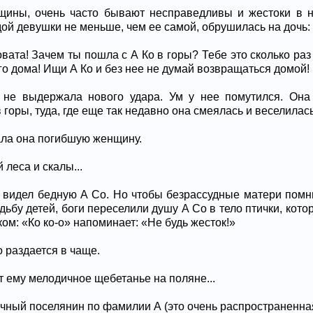
ины, очень часто бывают несправедливы и жестоки в не
дой девушки не меньше, чем ее самой, обрушилась на дочь:
овата! Зачем ты пошла с А Ко в горы? Тебе это сколько ра
его дома! Ищи А Ко и без нее не думай возвращаться домой!
 не выдержала нового удара. Ум у нее помутился. Она
горы, туда, где еще так недавно она смеялась и веселилась
 звала она погибшую женщину.
й леса и скалы...
 видел бедную А Со. Но чтобы безрассудные матери помн
дьбу детей, боги переселили душу А Со в тело птички, кото
ком: «Ко ко-о» напоминает: «Не будь жесток!»
во раздается в чаще.
ает ему мелодичное щебетанье на поляне...
чный поселянин по фамилии А (это очень распространенна