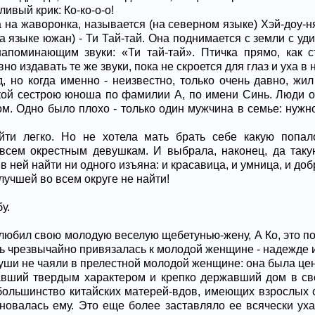
ливый крик: Ко-ко-о-о!
 на жаворонка, называется (на северном языке) Хэй-доу-ня
на языке южан) - Ти Тай-тай. Она поднимается с земли с у
апоминающим звуки: «Ти тай-тай». Птичка прямо, как ст
о издавать те же звуки, пока не скроется для глаз и уха в 
, но когда именно - неизвестно, только очень давно, жил
ой сестрою юноша по фамилии А, по имени Синь. Люди о
ом. Одно было плохо - только один мужчина в семье: нужн
йти легко. Но не хотела мать брать себе какую попал
всем окрестным девушкам. И выбрала, наконец, да таку
 ней найти ни одного изъяна: и красавица, и умница, и доб
лучшей во всем округе не найти!
у.
любил свою молодую веселую щебетунью-жену, А Ко, это по
ать чрезвычайно привязалась к молодой женщине - надежде 
уши не чаяли в прелестной молодой женщине: она была цен
вший твердым характером и крепко державший дом в сво
 большинство китайских матерей-вдов, имеющих взрослых
новалась ему. Это еще более заставляло ее всячески ух