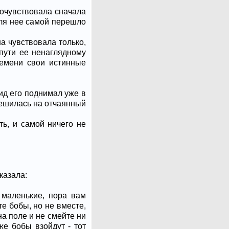
почувствовала сначала
для нее самой перешло
а чувствовала только,
 пути ее ненаглядному
ремени свои истинные
ид его поднимал уже в
решилась на отчаянный
ть, и самой ничего не
казала:
е маленькие, пора вам
е бобы, но не вместе,
на поле и не смейте ни
же бобы взойдут - тот