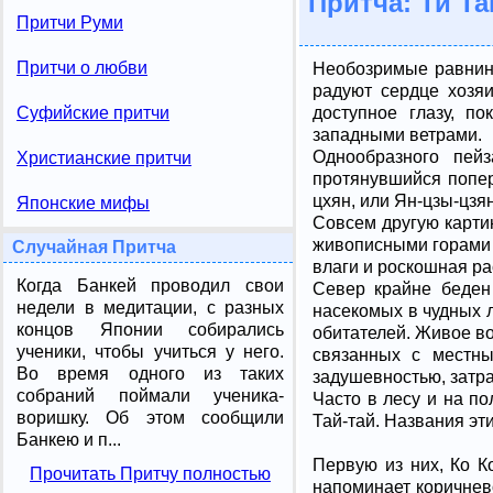
Притча: Ти Та
Притчи Руми
Притчи о любви
Необозримые равнин
радуют сердце хозяи
доступное глазу, п
Суфийские притчи
западными ветрами.
Однообразного пей
Христианские притчи
протянувшийся попер
цхян, или Ян-цзы-цзян
Японские мифы
Совсем другую карти
живописными горами 
Случайная Притча
влаги и роскошная ра
Когда Банкей проводил свои
Север крайне беден
недели в медитации, с разных
насекомых в чудных 
концов Японии собирались
обитателей. Живое во
ученики, чтобы учиться у него.
связанных с местны
Во время одного из таких
задушевностью, затра
собраний поймали ученика-
Часто в лесу и на по
воришку. Об этом сообщили
Тай-тай. Названия эти
Банкею и п...
Первую из них, Ко К
Прочитать Притчу полностью
напоминает коричнево