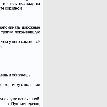
Ти - нет; поэтому ты
те корзинок!
 запоминать дорожные
е тряпку, покрывавшую
 чем у него самого. «У
н.
шаешь и обижаешь!
вою корзинку с полными
ичной, уже вспаханной,
ся, а Пун методично,