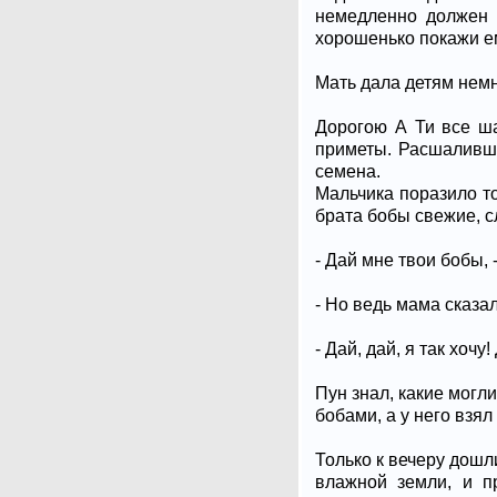
немедленно должен в
хорошенько покажи ем
Мать дала детям немн
Дорогою А Ти все ш
приметы. Расшаливши
семена.
Мальчика поразило то
брата бобы свежие, сл
- Дай мне твои бобы, 
- Но ведь мама сказа
- Дай, дай, я так хоч
Пун знал, какие могл
бобами, а у него взял
Только к вечеру дошл
влажной земли, и п