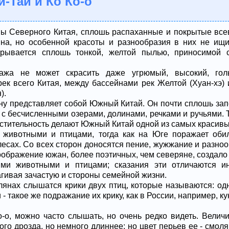
й-Тай и Ко Ко-о
ы Северного Китая, сплошь распаханные и покрытые вс
на, но особенной красоты и разнообразия в них не ищи,
окрывается сплошь тонкой, желтой пылью, приносимой 
зажа не может скрасить даже угрюмый, высокий, гол
ек всего Китая, между бассейнами рек Желтой (Хуан-хэ) 
).
ну представляет собой Южный Китай. Он почти сплошь за
с бесчисленными озерами, долинами, речками и ручьями. 
стительность делают Южный Китай одной из самых красивы
 животными и птицами, тогда как на Юге поражает оби
лесах. Со всех сторон доносятся пение, жужжание и разно
ображение южан, более поэтичных, чем северяне, создало м
ми животными и птицами; сказания эти отличаются ин
гивая зачастую и стороны семейной жизни.
лянах слышатся крики двух птиц, которые называются: одна
 - такое же подражание их крику, как в России, например, ку
о-о, можно часто слышать, но очень редко видеть. Вели
го дрозда, но немного длиннее; но цвет перьев ее - смоля