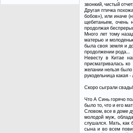
звонкий, чистый отчет
Другая птичка похожа
бобов»), или иначе (
щебетаньем, очень н
продолжая беспрерывн
Много лет тому назад
матерью и молоденьк
была своя земля и д
продолжении рода...
Невесту в Китае на
присматривалась ко 
желании нельзя было в
рукодельница какая - 
Скоро сыграли свадьб
Что А Синь горячо по
было то, что и его м
Словом, все в доме д
молодой муж, облада
слушался. Мать, как
сына и во всем пови