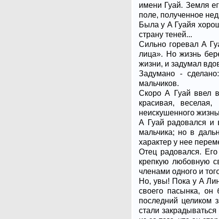
имени Гуай. Земля е
поле, полученное нед
Была у А Гуайя хорош
страну теней...
Сильно горевал А Гуа
лица». Но жизнь бер
жизни, и задумал вдо
Задумано - сделано:
мальчиков.
Скоро А Гуай ввел в
красивая, веселая
неискушенного жизнью
А Гуай радовался и 
мальчика; но в даль
характер у нее пере
Отец радовался. Его
крепкую любовную с
членами одного и тог
Но, увы! Пока у А Ли
своего пасынка, он
последний целиком з
стали закрадываться 