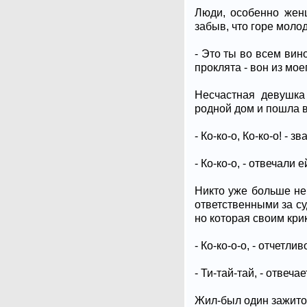
Люди, особенно женщ
забыв, что горе моло
- Это ты во всем вин
проклята - вон из мо
Несчастная девушка
родной дом и пошла в 
- Ко-ко-о, Ко-ко-о! -
- Ко-ко-о, - отвечали е
Никто уже больше не
ответственными за су
но которая своим кри
- Ко-ко-о-о, - отчетли
- Ти-тай-тай, - отвеч
Жил-был один зажито