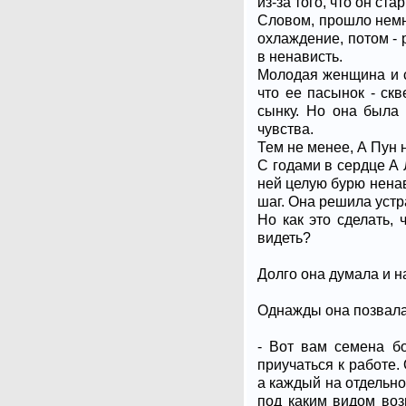
из-за того, что он ст
Словом, прошло немн
охлаждение, потом -
в ненависть.
Молодая женщина и са
что ее пасынок - ск
сынку. Но она была
чувства.
Тем не менее, А Пун 
С годами в сердце А 
ней целую бурю ненав
шаг. Она решила устр
Но как это сделать, 
видеть?
Долго она думала и н
Однажды она позвала 
- Вот вам семена бо
приучаться к работе.
а каждый на отдельном
под каким видом воз