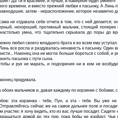
арший? Да Ти и красивее, и лучше, и наверное будет умнее!»
ого времени, и вместо прежней любви к пасынку, А Линь 
 равнодушие, затем - нерасположение, которое незаметно 
ма не отдавала себе отчета в том, что с ней делается; он
верный, нехороший, противный мальчик, стоящий поперек
 настолько умна, что тщательно скрывала до поры до в
нежно любил своего младшего брата и во всем ему уступал.
Линь все росла и раздувалась ненависть к пасынку. Один в
исти... Наконец она не могла больше бороться с собой, и 
анить пасынка с пути сына.
чтобы и рук не марать, и подозрения ни в ком не возбуди
аконец придумала.
обоих мальчиков и, давая каждому по корзинке с бобами, с
бов: эта корзинка - тебе, Пун, а эта - тебе. Вы уже н
 Отправляйтесь сейчас же на самое дальнее поле и посадит
 участке: я хочу видеть, кто из вас лучше посадит. Сидите 
вращаться домой до тех пор, пока бобы не взойдут. Чьи 