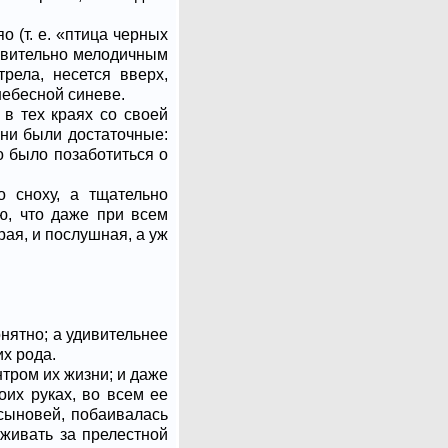
о (т. е. «птица черных
дивительно мелодичным
рела, несется вверх,
небесной синеве.
 в тех краях со своей
ни были достаточные:
о было позаботиться о
о сноху, а тщательно
ю, что даже при всем
рая, и послушная, а уж
нятно; а удивительнее
их рода.
тром их жизни; и даже
их руках, во всем ее
 сыновей, побаивалась
аживать за прелестной