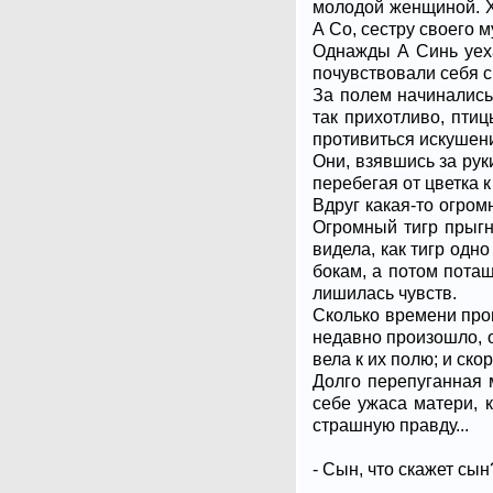
молодой женщиной. Х
А Со, сестру своего м
Однажды А Синь уеха
почувствовали себя с
За полем начинались
так прихотливо, птиц
противиться искушени
Они, взявшись за рук
перебегая от цветка к
Вдруг какая-то огро
Огромный тигр прыгн
видела, как тигр одн
бокам, а потом пота
лишилась чувств.
Сколько времени прош
недавно произошло, о
вела к их полю; и ско
Долго перепуганная м
себе ужаса матери, 
страшную правду...
- Сын, что скажет сын?