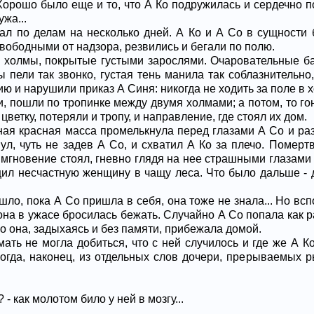
орошо было еще и то, что А Ко подружилась и сердечно 
ужа...
л по делам на несколько дней. А Ко и А Со в сущности 
вободными от надзора, резвились и бегали по полю.
 холмы, покрытые густыми зарослями. Очаровательные ба
ы пели так звонко, густая тень манила так соблазнительно
ю и нарушили приказ А Синя: никогда не ходить за поле в 
и, пошли по тропинке между двумя холмами; а потом, то го
 цветку, потеряли и тропу, и направление, где стоял их дом.
мная красная масса промелькнула перед глазами А Со и ра
ул, чуть не задев А Со, и схватил А Ко за плечо. Помер
о мгновение стоял, гневно глядя на нее страшными глазами
щил несчастную женщину в чащу леса. Что было дальше - 
ло, пока А Со пришла в себя, она тоже не знала... Но всп
на в ужасе бросилась бежать. Случайно А Со попала как ра
ро она, задыхаясь и без памяти, прибежала домой.
ать не могла добиться, что с ней случилось и где же А К
когда, наконец, из отдельных слов дочери, прерываемых 
 - как молотом било у ней в мозгу...