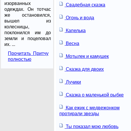
изорванных
Свадебная сказка
одеждах. Он тотчас
же остановился,
Огонь и вода
вышел из
колесницы,
Капелька
поклонился им до
земли и поцеловал
Весна
их. ...
Прочитать Притчу
Мотылек и камушек
полностью
Сказка для двоих
Лучики
Сказка о маленькой рыбке
Как ежик с медвежонком
протирали звезды
Ты показал мою любовь