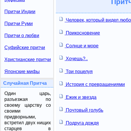
Прит
Притчи Индии
Человек, который видел люб
Притчи Руми
Прикосновение
Притчи о любви
Солнце и море
Суфийские притчи
Хочешь?..
Христианские притчи
Три поцелуя
Японские мифы
Случайная Притча
История с превращениями
Один царь,
Ежик и звезда
разъезжая по
своему царству со
Почтовый голубь
своими
придворными,
встретил двух нищих
Подруга дождя
старцев в