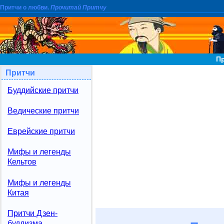
Притчи о любви.
Прочитай Притчу
П
Притчи
Буддийские притчи
Ведические притчи
Еврейские притчи
Мифы и легенды
Кельтов
Мифы и легенды
Китая
Притчи Дзен-
буддизма