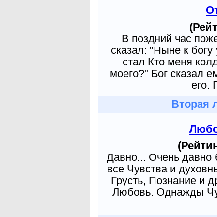
О
(Рейт
В поздний час пож
сказал: "Ныне к богу
стал Кто меня кол
моего?" Бог сказал е
его. 
Вторая 
Любо
(Рейтин
Давно... Очень давно
все Чувства и духовн
Грусть, Познание и д
Любовь. Однажды Чув