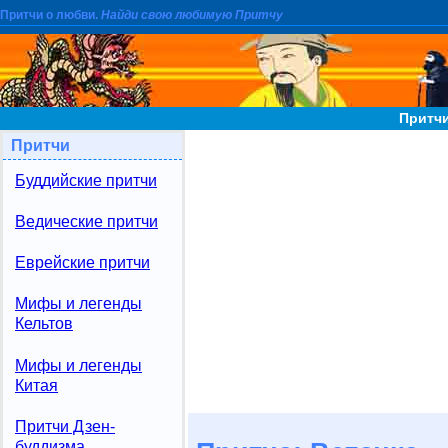
Притчи о любви.
Найди свою любимую Притчу
Притчи
Притчи
Буддийские притчи
Ведические притчи
Еврейские притчи
Мифы и легенды
Кельтов
Мифы и легенды
Китая
Притчи Дзен-
буддизма