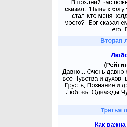
В поздний час пож
сказал: "Ныне к богу
стал Кто меня кол
моего?" Бог сказал е
его. 
Вторая 
Любо
(Рейтин
Давно... Очень давно
все Чувства и духовн
Грусть, Познание и д
Любовь. Однажды Чув
Третья 
Как важна