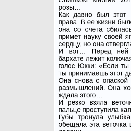
розы…
Как давно был этот
права. В ее жизни был
она со счета сбилас
примет науку своей яп
сердцу, но она отверг
И вот… Перед ней 
бархате лежит колючая
голос Юкки: «Если ты 
ты принимаешь этот 
Она снова с опаской 
размышлений. Она хо
ждала этого…
И резко взяла веточ
пальце проступила ка
Губы тронула улыбка
обещала эта веточка 