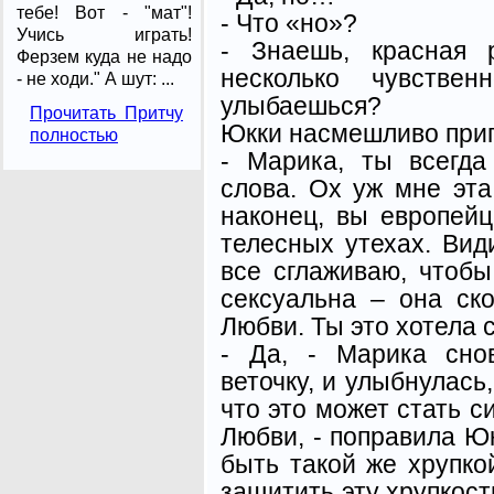
тебе! Вот - "мат"!
- Что «но»?
Учись играть!
- Знаешь, красная 
Ферзем куда не надо
несколько чувстве
- не ходи." А шут: ...
улыбаешься?
Прочитать Притчу
Юкки насмешливо прип
полностью
- Марика, ты всегда
слова. Ох уж мне эта
наконец, вы европей
телесных утехах. Вид
все сглаживаю, чтобы
сексуальна – она ск
Любви. Ты это хотела 
- Да, - Марика сно
веточку, и улыбнулась,
что это может стать 
Любви, - поправила Ю
быть такой же хрупко
защитить эту хрупкост