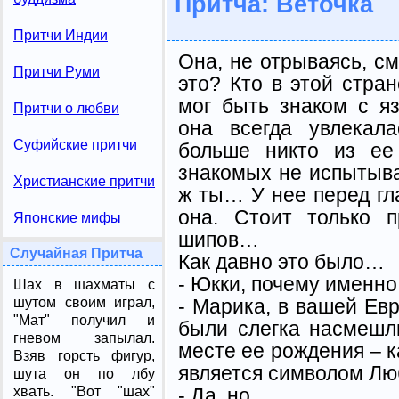
Притча: Веточка
Притчи Индии
Она, не отрываясь, см
Притчи Руми
это? Кто в этой стран
мог быть знаком с я
Притчи о любви
она всегда увлекала
Суфийские притчи
больше никто из ее
знакомых не испытывал
Христианские притчи
ж ты… У нее перед гл
она. Стоит только п
Японские мифы
шипов…
Случайная Притча
Как давно это было…
- Юкки, почему именно
Шах в шахматы с
- Марика, в вашей Евр
шутом своим играл,
"Мат" получил и
были слегка насмешл
гневом запылал.
месте ее рождения – к
Взяв горсть фигур,
является символом Лю
шута он по лбу
- Да, но…
хвать. "Вот "шах"