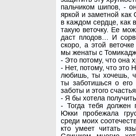
пальчиком шипов, - о
яркой и заметной как 
в каждом сердце, как 
такую веточку. Ее мож
даст плодов… И сорв
скоро, а этой веточк
мы женаты с Томикадж
- Это потому, что она 
- Нет, потому, что эт
любишь, ты хочешь, 
ты заботишься о его 
заботы и этого счасть
- Я бы хотела получит
- Тогда тебя должен 
Юкки пробежала гру
среди моих соотечеств
кто умеет читать яз
Слишком многие хот