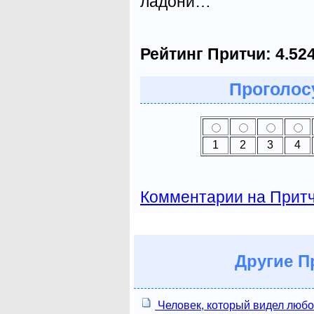
ладони…
Рейтинг Притчи:
4.52
Проголосу
1
2
3
4
Комментарии на Прит
Другие
Пр
Человек, который видел люб