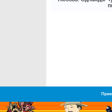
п
Прик