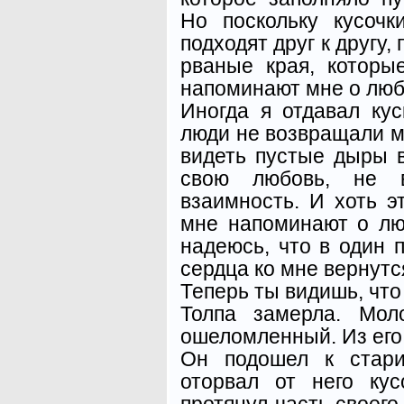
Но поскольку кусоч
подходят друг к другу,
рваные края, которы
напоминают мне о люб
Иногда я отдавал кус
люди не возвращали м
видеть пустые дыры в
свою любовь, не в
взаимность. И хоть э
мне напоминают о люб
надеюсь, что в один 
сердца ко мне вернутс
Теперь ты видишь, что
Толпа замерла. Мол
ошеломленный. Из его 
Он подошел к стари
оторвал от него ку
протянул часть своего