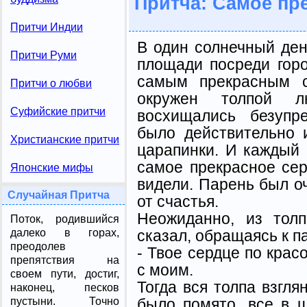
Притча: Самое пр
Притчи Индии
В один солнечный ден
Притчи Руми
площади посреди горо
самым прекрасным с
Притчи о любви
окружен толпой л
Суфийские притчи
восхищались безупр
было действительно 
Христианские притчи
царапинки. И каждый 
самое прекрасное сер
Японские мифы
видели. Парень был оч
Случайная Притча
от счастья.
Неожиданно, из тол
Поток, родившийся
сказал, обращаясь к п
далеко в горах,
преодолев
- Твое сердце по крас
препятствия на
с моим.
своем пути, достиг,
Тогда вся толпа взгля
наконец, песков
было помято, все в 
пустыни. Точно