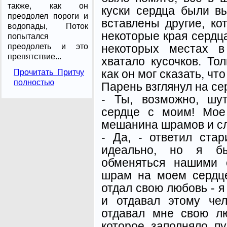
также, как он
куски сердца были в
преодолел пороги и
вставлены другие, ко
водопады, Поток
некоторые края сердц
попытался
некоторых местах в
преодолеть и это
препятствие...
хватало кусочков. То
как он мог сказать, чт
Прочитать Притчу
полностью
Парень взглянул на се
- Ты, возможно, шу
сердце с моим! Мое
мешанина шрамов и сл
- Да, - ответил стар
идеально, но я бы
обменяться нашими 
шрам на моем сердце
отдал свою любовь - я
и отдавал этому че
отдавал мне свою лю
которое заполняло п