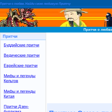
Притчи о любви.
Найди свою любимую Притчу
Притчи о любви
Притчи
Буддийские притчи
Ведические притчи
Еврейские притчи
Мифы и легенды
Кельтов
Мифы и легенды
Китая
Притчи Дзен-
буддизма