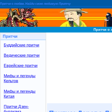
Притчи о любви.
Найди свою любимую Притчу
Притчи о
Притчи
Буддийские притчи
Ведические притчи
Еврейские притчи
Мифы и легенды
Кельтов
Мифы и легенды
Китая
Притчи Дзен-
буддизма