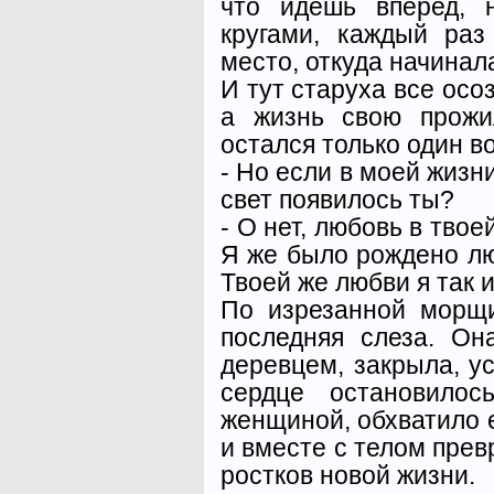
что идешь вперед, 
кругами, каждый ра
место, откуда начинала
И тут старуха все осо
а жизнь свою прожи
остался только один в
- Но если в моей жизни
свет появилось ты?
- О нет, любовь в тво
Я же было рождено люб
Твоей же любви я так 
По изрезанной морщ
последняя слеза. О
деревцем, закрыла, у
сердце остановилос
женщиной, обхватило
и вместе с телом превр
ростков новой жизни.