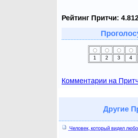
Рейтинг Притчи:
4.81
Проголосу
1
2
3
4
Комментарии на Прит
Другие
Пр
Человек, который видел люб