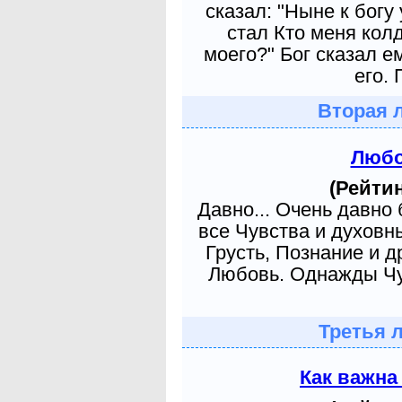
сказал: "Ныне к богу
стал Кто меня кол
моего?" Бог сказал е
его. 
Вторая 
Любо
(Рейтин
Давно... Очень давно
все Чувства и духовн
Грусть, Познание и д
Любовь. Однажды Чув
Третья 
Как важна