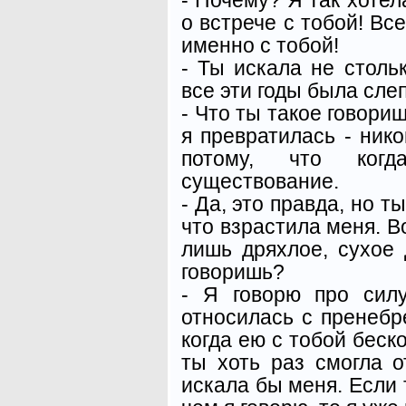
о встрече с тобой! В
именно с тобой!
- Ты искала не стольк
все эти годы была слеп
- Что ты такое говориш
я превратилась - ник
потому, что ког
существование.
- Да, это правда, но т
что взрастила меня. В
лишь дряхлое, сухое 
говоришь?
- Я говорю про сил
относилась с пренебр
когда ею с тобой беск
ты хоть раз смогла о
искала бы меня. Если 