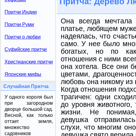
Притча: Дерево Л
Притчи Индии
Она всегда мечтала
Притчи Руми
платье, любящем муже
надеялась, что счасть
Притчи о любви
само. У нее было мно
Суфийские притчи
богатых, но по как
отношения с ними всег
Христианские притчи
она хотела. Все они 
цветами, драгоценнос
Японские мифы
любовь она никому из 
Случайная Притча
Когда отношения подхо
трагичен: одни сходи
У одного короля был
до уровня животного,
при загородном
дворце большой сад.
жизни. Не понимая,
Весной, как только
девушка отправилас
оттает земля,
слухи, что многим оно
множество
девушка свято верила 
садовников