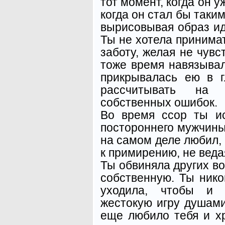
тот момент, когда он у
когда он стал бы таким
вырисовывая образ ид
Ты не хотела принима
заботу, желая не чувс
тоже время навязывал
прикрывалась ею в г
рассчитывать на
собственных ошибок.
Во время ссор ты и
постороннего мужчины, 
на самом деле любил, 
к примирению, не веда
Ты обвиняла других во
собственную. Ты нико
уходила, чтобы и 
жестокую игру душами
еще любило тебя и хр