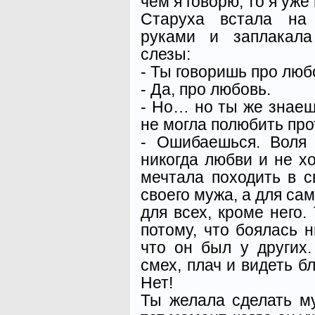
чем я говорю, то я уже
Старуха встала на 
руками и заплакала
слезы:
- Ты говоришь про любо
- Да, про любовь.
- Но… но ты же знаешь
не могла полюбить про
- Ошибаешься. Воля
никогда любви и не хо
мечтала походить в с
своего мужа, а для сам
для всех, кроме него.
потому, что боялась н
что он был у других
смех, плач и видеть 
Нет!
Ты желала сделать м