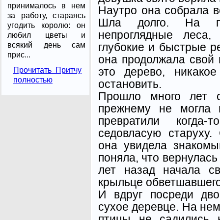
принималось в нем
Наутро она собрала в
за работу, стараясь
Шла долго. На пу
угодить королю: он
непроглядные леса,
любил цветы и
глубокие и быстрые ре
всякий день сам
прис...
она продолжала свой 
это дерево, никако
Прочитать Притчу
полностью
остановить.
Прошло много лет с
прежнему не могла 
превратили когда-
седовласую старуху.
она увидела знакомы
поняла, что вернулась 
лет назад начала с
крыльце обветшавшего
И вдруг посреди дв
сухое деревце. На нем
птицы не садились 