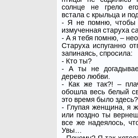
солнце не грело ег
встала с крыльца и по
- Я не помню, чтобы
измученная старуха с
- А я тебя помню, – н
Старуха испуганно от
запинаясь, спросила:
- Кто ты?
- А ты не догадыва
дерево любви.
- Как же так?! – пла
обошла весь белый св
это время было здесь?
- Глупая женщина, я ж
или поздно ты вернеш
все же надеялось, что
Увы…
- Почему? Я так хотел