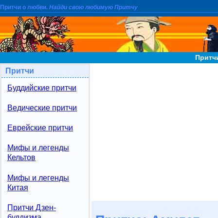
Притчи о любви.
Найди свою любимую Притчу
Притч
Притчи
Буддийские притчи
Ведические притчи
Еврейские притчи
Мифы и легенды
Кельтов
Мифы и легенды
Китая
Притчи Дзен-
буддизма