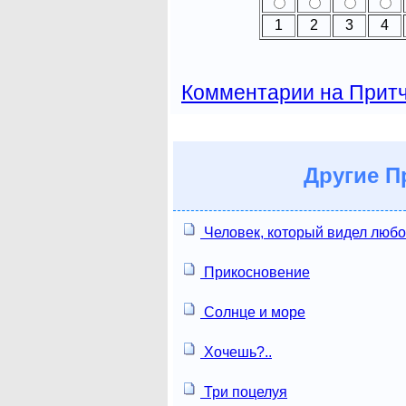
1
2
3
4
Комментарии на Прит
Другие
Пр
Человек, который видел люб
Прикосновение
Солнце и море
Хочешь?..
Три поцелуя