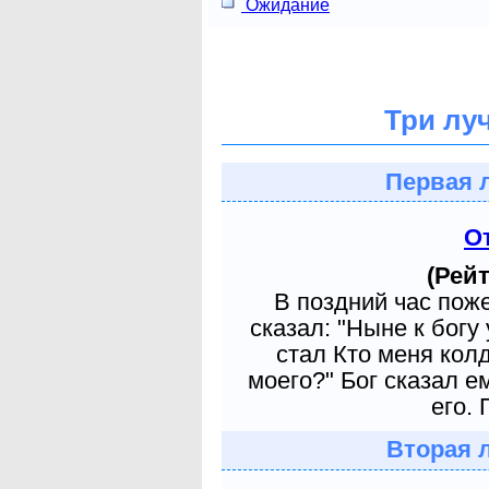
Ожидание
Три лу
Первая 
О
(Рейт
В поздний час пож
сказал: "Ныне к богу
стал Кто меня кол
моего?" Бог сказал е
его. 
Вторая 