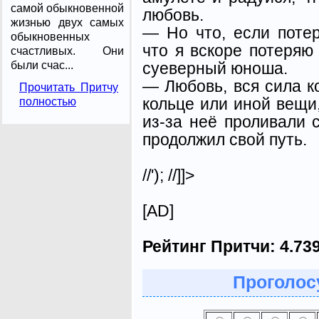
самой обыкновенной
любовь.
жизнью двух самых
— Но что, если потер
обыкновенных
что я вскоре потеряю
счастливых. Они
суеверный юноша.
были счас...
— Любовь, вся сила к
Прочитать Притчу
кольце или иной вещи,
полностью
из-за неё проливали 
продолжил свой путь.
//'); //]]>
[AD]
Рейтинг Притчи:
4.73
Проголосу