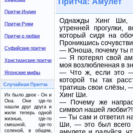
Притча: Амулет
Притчи Индии
Однажды Хинг Ши, 
Притчи Руми
утренней прогулки, в
который сидя на обоч
Притчи о любви
Проникшись сочувстви
Суфийские притчи
— Юноша, почему ты п
— Я потерял свой ам
Христианские притчи
моя возлюбленная в зн
— Что ж, если это —
Японские мифы
которой ты так расс
Случайная Притча
тратишь свои слёзы, —
Хинг Ши.
Их было двое - Он и
— Почему же напрас
Она. Они где-то
нашли друг друга и
символ нашей любви?!
жили теперь одной
— Ты сам и ответил на
жизнью, где-то
Ши, — это был всего
смешной, где-то
амулете и радуйся, чт
соленой, в общем,