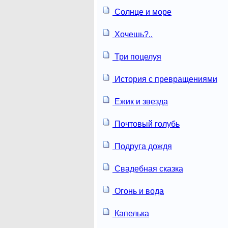
Солнце и море
Хочешь?..
Три поцелуя
История с превращениями
Ежик и звезда
Почтовый голубь
Подруга дождя
Свадебная сказка
Огонь и вода
Капелька