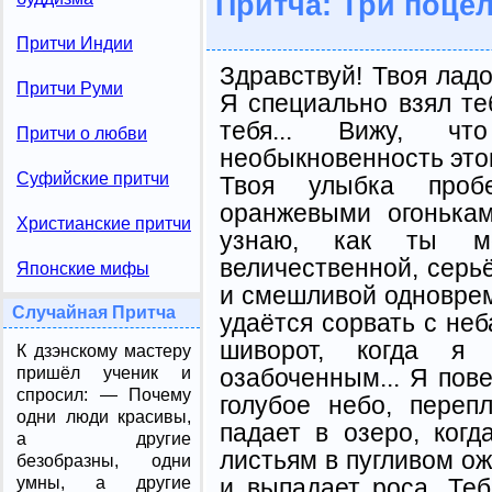
Притча: Три поце
Притчи Индии
Здравствуй! Твоя лад
Притчи Руми
Я специально взял теб
тебя... Вижу, ч
Притчи о любви
необыкновенность этог
Суфийские притчи
Твоя улыбка проб
оранжевыми огонькам
Христианские притчи
узнаю, как ты мо
величественной, серь
Японские мифы
и смешливой одноврем
Случайная Притча
удаётся сорвать с неб
шиворот, когда я
К дзэнскому мастеру
озабоченным... Я пове
пришёл ученик и
спросил: — Почему
голубое небо, переп
одни люди красивы,
падает в озеро, когд
а другие
листьям в пугливом о
безобразны, одни
и выпадает роса. Те
умны, а другие