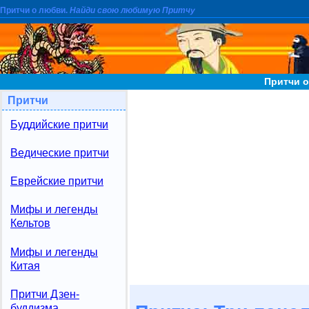
Притчи о любви.
Найди свою любимую Притчу
Притчи о
Притчи
Буддийские притчи
Ведические притчи
Еврейские притчи
Мифы и легенды
Кельтов
Мифы и легенды
Китая
Притчи Дзен-
буддизма