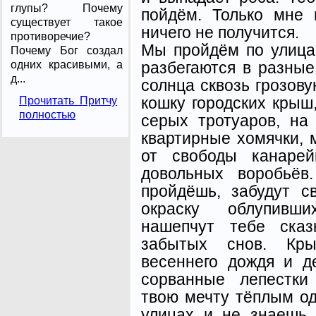
глупы? Почему
пойдём. Только мне 
существует такое
ничего не получится.
противоречие?
Мы пройдём по улицам
Почему Бог создал
разбегаются в разные
одних красивыми, а
д...
солнца сквозь грозову
кошку городских крыш
Прочитать Притчу
полностью
серых тротуаров, на
квартирные хомячки, 
от свободы канарей
довольных воробьёв
пройдёшь, забудут с
окраску облупивш
нашепчут тебе сказ
забытых снов. Кр
весеннего дождя и д
сорванные лепестки
твою мечту тёплым од
улицах и не знаешь,