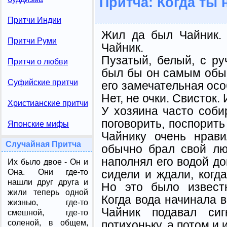
Притча: Когда ты 
Притчи Индии
Жил да был Чайник. 
Притчи Руми
Чайник.
Пузатый, белый, с ру
Притчи о любви
был бы он самым обы
Суфийские притчи
его замечательная особ
Нет, не очки. Свисток.
Христианские притчи
У хозяина часто соби
поговорить, поспорить
Японские мифы
Чайнику очень нрави
Случайная Притча
обычно брал свой лю
наполнял его водой до
Их было двое - Он и
сидели и ждали, когда
Она. Они где-то
нашли друг друга и
Но это было извест
жили теперь одной
Когда вода начинала в
жизнью, где-то
Чайник подавал сиг
смешной, где-то
потихоньку, а потом и 
соленой, в общем,