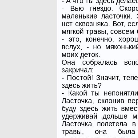
- А что ты здесь дела
- Вью гнездо. Скор
маленькие ласточки. 
нет сквозняка. Вот, е
мягкой травы, совсем 
- это, конечно, хор
вслух, - но мяконьк
моих деток.
Она собралась вспо
закричал:
- Постой! Значит, теп
здесь жить?
- Какой ты непонятли
Ласточка, склонив ве
буду здесь жить вме
удерживай дольше м
Ласточка полетела 
травы, она была