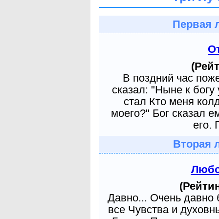
Первая 
О
(Рейт
В поздний час пож
сказал: "Ныне к богу
стал Кто меня кол
моего?" Бог сказал е
его. 
Вторая 
Любо
(Рейтин
Давно... Очень давно
все Чувства и духовн