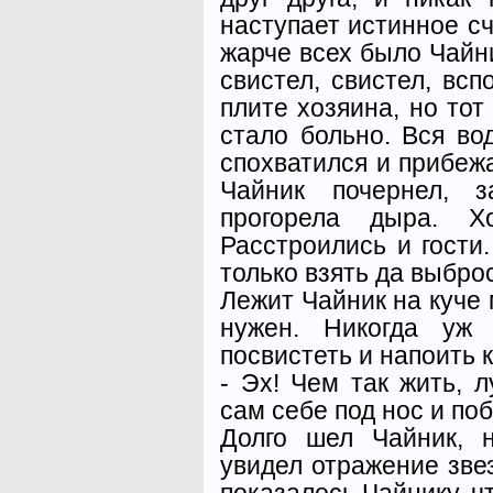
наступает истинное сч
жарче всех было Чайни
свистел, свистел, вспо
плите хозяина, но тот
стало больно. Вся во
спохватился и прибежа
Чайник почернел, з
прогорела дыра. Хо
Расстроились и гости.
только взять да выбро
Лежит Чайник на куче 
нужен. Никогда уж
посвистеть и напоить 
- Эх! Чем так жить, л
сам себе под нос и поб
Долго шел Чайник, 
увидел отражение звез
показалось Чайнику, ч