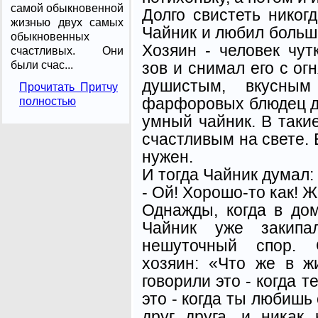
самой обыкновенной
Долго свистеть никог
жизнью двух самых
Чайник и любил больше
обыкновенных
Хозяин - человек чут
счастливых. Они
зов и снимал его с ог
были счас...
душистым, вкусным
Прочитать Притчу
фарфоровых блюдец да
полностью
умный чайник. В так
счастливым на свете. 
нужен.
И тогда Чайник думал:
- Ой! Хорошо-то как! Ж
Однажды, когда в дом
Чайник уже закипал
нешуточный спор. С
хозяин: «Что же в 
говорили это - когда т
это - когда ты любишь
друг друга, и никак