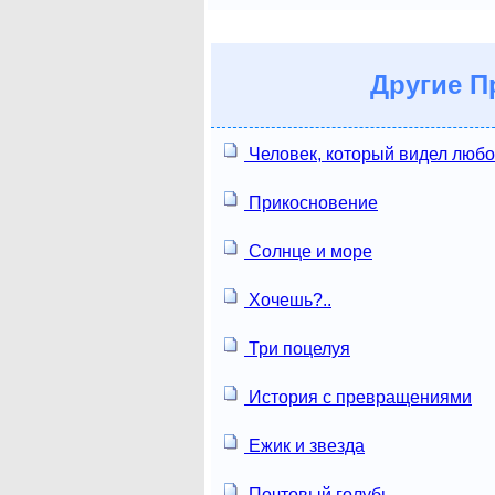
Другие
Пр
Человек, который видел люб
Прикосновение
Солнце и море
Хочешь?..
Три поцелуя
История с превращениями
Ежик и звезда
Почтовый голубь