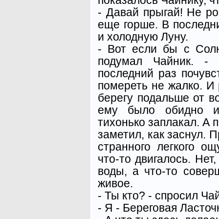
- Давай прыгай! Не ро
еще горше. В последни
и холодную Луну.
- Вот если бы с Сол
подумал Чайник. - 
последний раз почувст
помереть не жалко. И
берегу подальше от во
ему было обидно и
тихонько заплакал. А п
заметил, как заснул. П
странного легкого о
что-то двигалось. Нет
воды, а что-то совер
живое.
- Ты кто? - спросил Ча
- Я - Береговая Ласточ