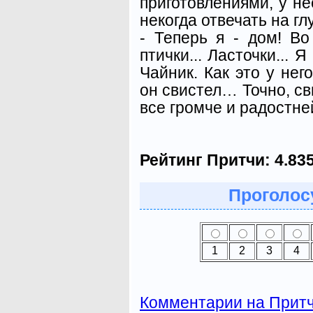
приготовлениями, у не
некогда отвечать на г
- Теперь я - дом! В
птички... Ласточки... 
Чайник. Как это у нег
он свистел… Точно, св
все громче и радостне
Рейтинг Притчи:
4.83
Проголосу
1
2
3
4
Комментарии на Прит