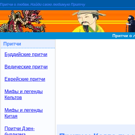
Притчи о любви.
Найди свою любимую Притчу
Притчи о 
Притчи
Буддийские притчи
Ведические притчи
Еврейские притчи
Мифы и легенды
Кельтов
Мифы и легенды
Китая
Притчи Дзен-
буддизма