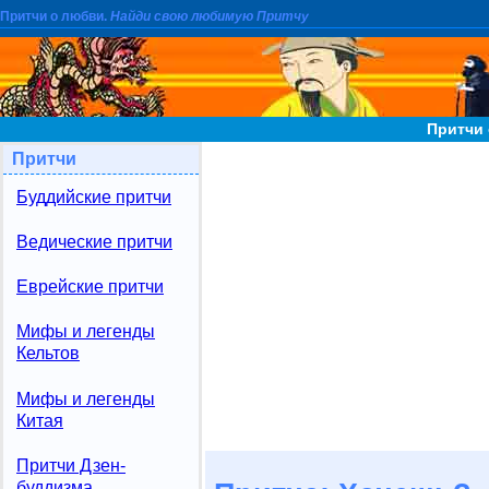
Притчи о любви.
Найди свою любимую Притчу
Притчи 
Притчи
Буддийские притчи
Ведические притчи
Еврейские притчи
Мифы и легенды
Кельтов
Мифы и легенды
Китая
Притчи Дзен-
буддизма