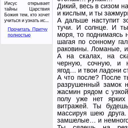
Иисус открывает
Дикий, весь в сизом н
тайны Царствия
и кислым, и ты зажму
Божия тем, кто хочет
А дальше наступит з
учиться и узнать ис...
тучи. И солнце. И т
Прочитать Притчу
моря, то поднимаясь 
полностью
шагая по сонному га
раковины. Ломаные, 
А на скалах, на ск
черную, сочную, и 
ягод… и твои ладони 
А что после? После т
разрушенный замок н
жасмин рядом с узкой
полу уже нет ярких
витражей. Ты будешь
массируя шею друга
замшелые… и немного
Ты сядешь на рез