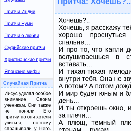
Притча: Хочешь?..
Притчи Индии
Хочешь?..
Притчи Руми
Хочешь, я расскажу теб
хорошо проснуться
Притчи о любви
спальне…
Суфийские притчи
И про то, что капли 
вслушиваешься в 
Христианские притчи
вставать…
И тихая-тихая мело
Японские мифы
внутри тебя. Она не зв
Случайная Притча
А потом? А потом дож
И мир будет юным и б
Иисус уделял особое
день…
внимание Своим
ученикам. Они также
И ты откроешь окно, 
не поняли Его
за плечи…
притчу, но они хотели
А плющ, темный плю
учиться, поэтому
стенам… рукам…
спрашивали у Него.