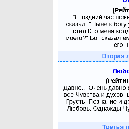
О
(Рейт
В поздний час пож
сказал: "Ныне к богу
стал Кто меня кол
моего?" Бог сказал е
его. 
Вторая 
Любо
(Рейтин
Давно... Очень давно
все Чувства и духовн
Грусть, Познание и д
Любовь. Однажды Чув
Третья 