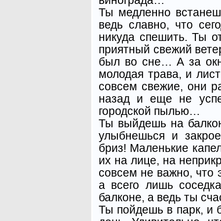
Ты медленно встанеш
ведь славно, что сег
никуда спешить. Ты о
приятный свежий ветер
был во сне… А за окн
молодая трава, и лис
совсем свежие, они р
назад и еще не усп
городской пылью…
Ты выйдешь на балкон
улыбнешься и закро
бриз! Маленькие капе
их на лице, на неприк
совсем не важно, что 
а всего лишь соседк
балконе, а ведь ты счас
Ты пойдешь в парк, и 