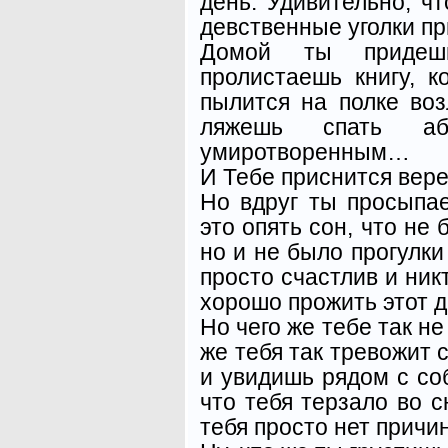
день. Удивительно, ч
девственные уголки 
Домой ты придешь
пролистаешь книгу, 
пылится на полке воз
ляжешь спать аб
умиротворенным…
И Тебе приснится вер
Но вдруг ты просыпа
это опять сон, что не 
но и не было прогулки 
просто счастлив и ник
хорошо прожить этот де
Но чего же тебе так не
же тебя так тревожит 
и увидишь рядом с соб
что тебя терзало во с
тебя просто нет причин