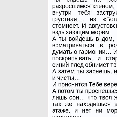
разросшимся кленом, 
внутри тебя застр
грустная… из «Бо
стемнеет. И августовс
вздыхающим морем.
А ты войдешь в дом,
всматриваться в ро
думать о гармонии… И
поскрипывать, и ста
синий плед обнимет т
А затем ты заснешь, 
и чисты…
И приснится Тебе вер
А потом ты проснешься
лишь сон… что твоя ж
так же находишься 
этаже, и нет ни мо
винограда…