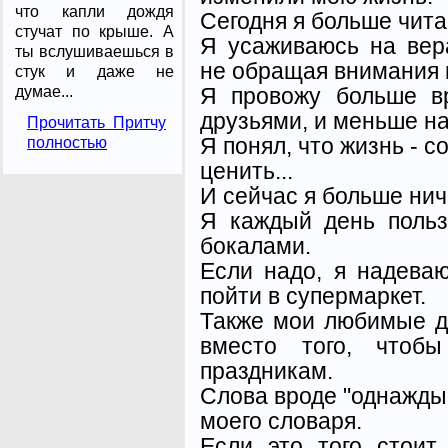
что капли дождя
Сегодня я больше чит
стучат по крыше. А
Я усаживаюсь на вер
ты вслушиваешься в
не обращая внимания н
стук и даже не
Я провожу больше в
думае...
друзьями, и меньше на
Прочитать Притчу
Я понял, что жизнь - с
полностью
ценить...
И сейчас я больше нич
Я каждый день поль
бокалами.
Если надо, я надева
пойти в супермаркет.
Также мои любимые ду
вместо того, чтоб
праздникам.
Слова вроде "однажды"
моего словаря.
Если это того стоит