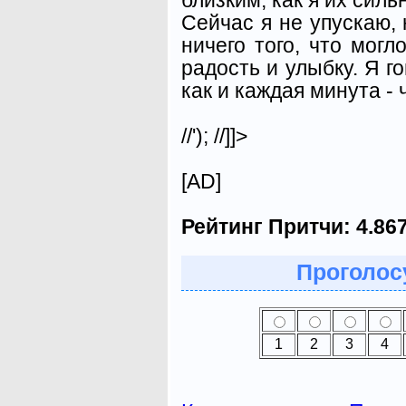
Сейчас я не упускаю,
ничего того, что мог
радость и улыбку. Я г
как и каждая минута - 
//'); //]]>
[AD]
Рейтинг Притчи:
4.86
Проголосу
1
2
3
4