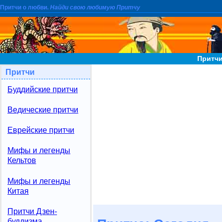
Притчи о любви.
Найди свою любимую Притчу
Притчи
Притчи
Буддийские притчи
Ведические притчи
Еврейские притчи
Мифы и легенды
Кельтов
Мифы и легенды
Китая
Притчи Дзен-
буддизма