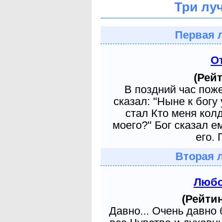
Три лу
Первая 
О
(Рейт
В поздний час пож
сказал: "Ныне к богу
стал Кто меня кол
моего?" Бог сказал е
его. 
Вторая 
Любо
(Рейтин
Давно... Очень давно