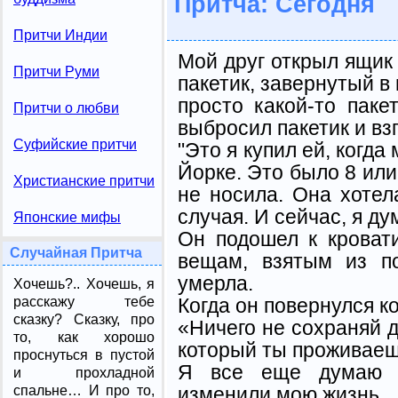
Притча: Сегодня
Притчи Индии
Мой друг открыл ящик
Притчи Руми
пакетик, завернутый в
просто какой-то паке
Притчи о любви
выбросил пакетик и вз
Суфийские притчи
"Это я купил ей, когда
Йорке. Это было 8 или 
Христианские притчи
не носила. Она хотел
случая. И сейчас, я д
Японские мифы
Он подошел к кроват
Случайная Притча
вещам, взятым из п
умерла.
Хочешь?.. Хочешь, я
Когда он повернулся ко
расскажу тебе
сказку? Сказку, про
«Ничего не сохраняй д
то, как хорошо
который ты проживаеш
проснуться в пустой
Я все еще думаю н
и прохладной
изменили мою жизнь.
спальне… И про то,