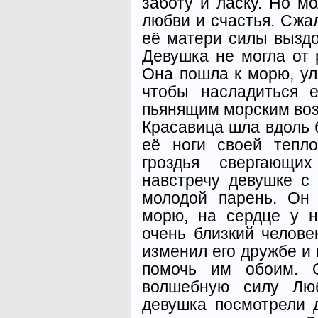
заботу и ласку. Но м
любви и счастья. Сжа
её матери силы выздо
Девушка не могла от 
Она пошла к морю, ул
чтобы насладиться 
пьянящим морским воз
Красавица шла вдоль 
её ноги своей тепл
гроздья свергающи
навстречу девушке с
молодой парень. Он
морю, на сердце у н
очень близкий челове
изменил его дружбе и
помочь им обоим. 
волшебную силу Люб
девушка посмотрели д