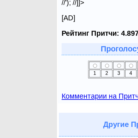
//'); //]]>
[AD]
Рейтинг Притчи:
4.89
Проголосу
1
2
3
4
Комментарии на Прит
Другие
Пр