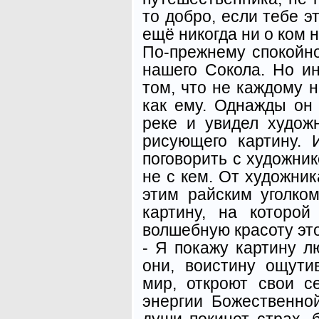
то добро, если тебе э
ещё никогда ни о ком н
По-прежнему спокойно
нашего Сокола. Но и
том, что не каждому н
как ему. Однажды он 
реке и увидел худож
рисующего картину. 
поговорить с художни
не с кем. От художник
этим райским уголко
картину, на которой
волшебную красоту это
- Я покажу картину лю
они, воистину ощути
мир, откроют свои с
энергии Божественно
души покинет страх, б