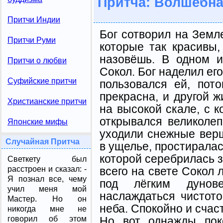
Притча: Волшебна
Притчи Индии
Бог сотворил на Земле
Притчи Руми
которые так красивы,
назовёшь. В одном и
Притчи о любви
Сокол. Бог наделил ег
Суфийские притчи
пользовался ей, пот
прекрасна, и другой ж
Христианские притчи
на высокой скале, с к
открывался великоле
Японские мифы
уходили снежные верш
Случайная Притча
в ущелье, простиралас
которой серебрилась 
Светкету был
всего на свете Сокол
расстроен и сказал: -
Я познал все, чему
под лёгким дунов
учил меня мой
наслаждаться чистото
Мастер. Но он
неба. Спокойно и счаст
никогда мне не
Но вот однажды пок
говорил об этом