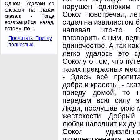
Одном. Удалаки со
нарушен одиноким п
слезами на глазах
Сокол повстречал, ле
сказал: - Тогда
сидел на извилистом б
возвращайся назад,
напевал что-то. С
потому что ...
поговорить с ним, вед
Прочитать Притчу
одиночестве. А так ка
полностью
легко удалось это с
Соколу о том, что пут
таких прекрасных мест,
- Здесь всё пропит
добра и красоты, - ска
приеду домой, то н
передам всю силу э
Люди, послушав мою м
жестокости. Добрый
любви наполнит их душ
Сокол удивлён
путешественника, не 