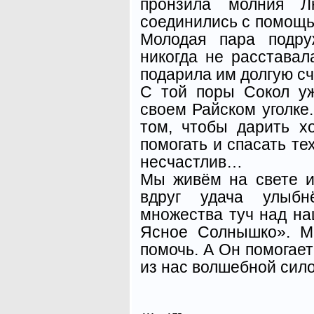
пронзила молния 
соединились с помощью
Молодая пара подру
никогда не расстава
подарила им долгую сч
С той поры Сокол уж
своем Райском уголке.
том, чтобы дарить х
помогать и спасать тех
несчастлив…
Мы живём на свете и
вдруг удача улыбн
множества туч над на
Ясное Солнышко». М
помочь. А Он помогает
из нас волшебной сил