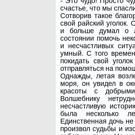
- Это чудо! Просто чу
счастье, что мы спасл
Сотворив такое благо
свой райский уголок. 
и больше думал о 
состоянии помочь нек
и несчастливых ситу
умный. С того време
покидать свой уголок
отправляться на помо
Однажды, летая возл
моря, он увидел в о
красоты с добрыми
Волшебнику нетру
несчастливую истори
была несколько ле
Единственная дочь не
произвол судьбы и из