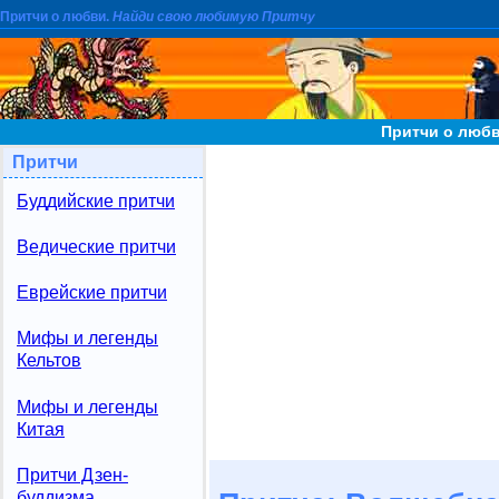
Притчи о любви.
Найди свою любимую Притчу
Притчи о люб
Притчи
Буддийские притчи
Ведические притчи
Еврейские притчи
Мифы и легенды
Кельтов
Мифы и легенды
Китая
Притчи Дзен-
буддизма