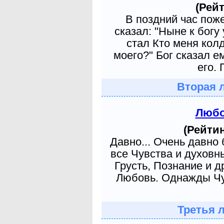
(Рейт
В поздний час пож
сказал: "Ныне к богу
стал Кто меня кол
моего?" Бог сказал е
его. 
Вторая 
Любо
(Рейтин
Давно... Очень давно
все Чувства и духовн
Грусть, Познание и д
Любовь. Однажды Чув
Третья 