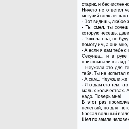
старик, и бесчисленно
Ничего не ответил ч
могучий волк лег как 
- Вот видишь, любое 
- Ты смел, ты хочешь
которую несешь, дави
- Тяжела она, не буд
помогу им, а они мне,
- А если я дам тебе с
Секунда... и в рук
приковывали взгляд. 
- Неужели это для т
тебя. Ты не испытал 
- А сам... Неужели же
- Я отдам его тем, кт
малых количествах. А
надо. Поверь мне!
В этот раз промолча
нелегкий, но для нег
бросал вольный взгля
Шел по земле человек.