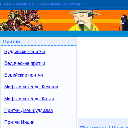
Притчи о любви.
Найди свою любимую Притчу
Притчи
Буддийские притчи
Ведические притчи
Еврейские притчи
Мифы и легенды Кельтов
Мифы и легенды Китая
Притчи Дзен-буддизма
Притчи Индии