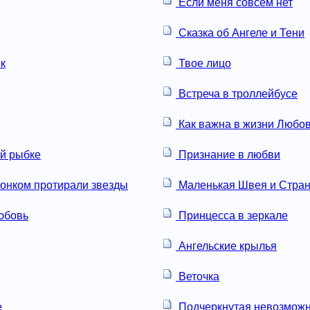
Если меня совсем нет
Сказка об Ангеле и Тени
к
Твое лицо
Встреча в троллейбусе
Как важна в жизни Любо
ой рыбке
Признание в любви
онком протирали звезды
Маленькая Швея и Стран
юбовь
Принцесса в зеркале
Ангельские крылья
Веточка
е
Подчеркнутая невозможн