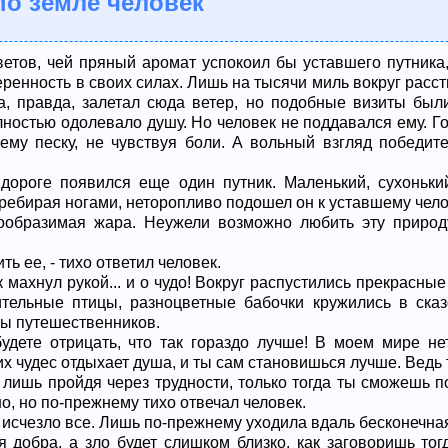
по земле человек
ветов, чей пряный аромат успокоил бы уставшего путника,
еренность в своих силах. Лишь на тысячи миль вокруг расс
да, правда, залетал сюда ветер, но подобные визиты был
лностью одолевало душу. Но человек не поддавался ему. Г
му песку, не чувствуя боли. А вольный взгляд победите
дороге появился еще один путник. Маленький, сухонький
ребирая ногами, неторопливо подошел он к уставшему чело
вообразимая жара. Неужели возможно любить эту приро
ь ее, - тихо ответил человек.
 махнул рукой... и о чудо! Вокруг распустились прекрасные
тельные птицы, разноцветные бабочки кружились в сказ
сы путешественников.
будете отрицать, что так гораздо лучше! В моем мире н
их чудес отдыхает душа, и ты сам становишься лучше. Ведь 
 лишь пройдя через трудности, только тогда ты сможешь п
но, но по-прежнему тихо отвечал человек.
 исчезло все. Лишь по-прежнему уходила вдаль бесконечна
я добра, а зло будет слишком близко, как заговоришь тог