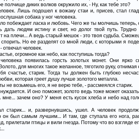
е полчище диких волков окружило их, - Ну, как тебе это?
еловек. Лишь подошел к вожаку стаи и, присев, стал глад
послушная собака у ног человека.
зло побеждает ласка и любовь. Чего же ты молчишь теперь, 
 дать людям истину и свет, но долог твой путь. Трудно п
т на плечи... А ведь старый мешок - это твоя судьба. Смож
у спорить. Но ее разделят со мной люди, с которыми я под
 - отвечал человек.
частье, огромное как небо, как поступишь тогда?
е человека появилась горсть золотых монет. Они ярко 
Золото, для многих такое желанное, тяготило руку, отнимая 
ебя счастье, старик. Тогда ты должен быть глубоко несч
любви, которая греет душу лучше золотого металла.
 ты не возьмешь его, я не верю тебе, - рассмеялся старик.
о нуждается. И оно поможет, золото ведь тоже может оказат
 мне... зачем оно? У меня есть кусок хлеба и небо над го
л старик... и, развернувшись, ушел. А человек продолж
о он был самым лучшим... И там, где ступала его нога, ра
д, прилетали птицы и вили гнезда. Потому что во взгляде ег
..