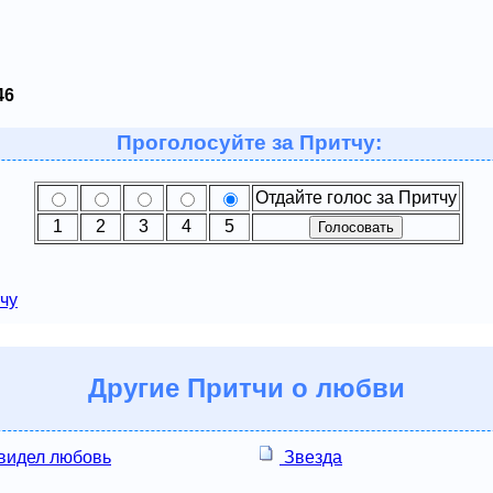
46
Проголосуйте за Притчу:
Отдайте голос за Притчу
1
2
3
4
5
чу
Другие
Притчи о любви
 видел любовь
Звезда