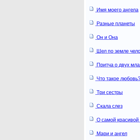
Имя моего ангела
Разные планеты
Он и Она
Шел по земле чел
Притча о двух мл
Что такое любовь
Три сестры
Скала слез
О самой красивой
Мари и ангел