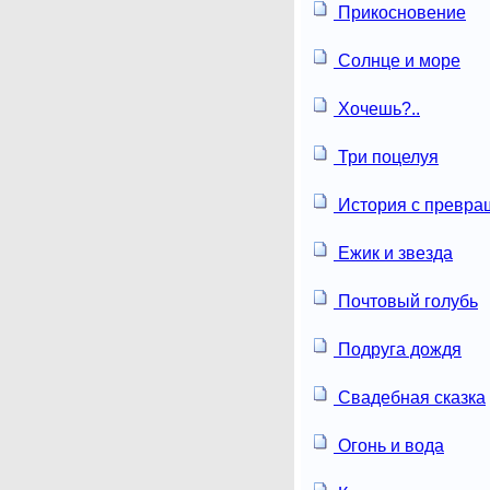
Прикосновение
Солнце и море
Хочешь?..
Три поцелуя
История с превр
Ежик и звезда
Почтовый голубь
Подруга дождя
Свадебная сказка
Огонь и вода