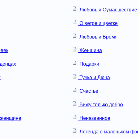
Любовь и Сумасшествие
О ветре и цветке
Любовь и Время
овек
Женщина
аденцах
Подарки
?
Тучка и Дюна
Счастье
Вижу только добро
 женщине
Неназванное
Легенда о маленьком ф