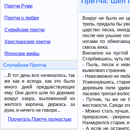
Притча: Шел 
Притчи Руми
Притчи о любви
Вокруг не было ни ц
трель, придала бы ув
царство песка, иног
Суфийские притчи
после них уныние по
ногами по обжигающе
Христианские притчи
сквозь века.
Внезапно на пустой 
Японские мифы
Сгорбившись, чуть пе
- Пыль, песок и не
Случайная Притча
вымолвил странник.
...В тот день все начиналось, так
- Невозможно не любит
же как и всегда, как это было
Усмехнувшись, старик
много дней предшествующих
деревьев пели удиви
ему. Они долго шли по дорожке
ласково трепал воло
вокруг озера, выложенной из
- Путник, ты же не 
желтого кирпича, держась за
жестокости. Среди эт
руки, и ничего не говори...
- Можно стать лучше,
прекрасное, - уверен
Прочитать Притчу полностью
Нахмурился старик, и
- А если не останетс