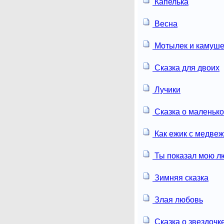
Капелька
Весна
Мотылек и камуше
Сказка для двоих
Лучики
Сказка о маленьк
Как ежик с медвеж
Ты показал мою л
Зимняя сказка
Злая любовь
Сказка о звездочк