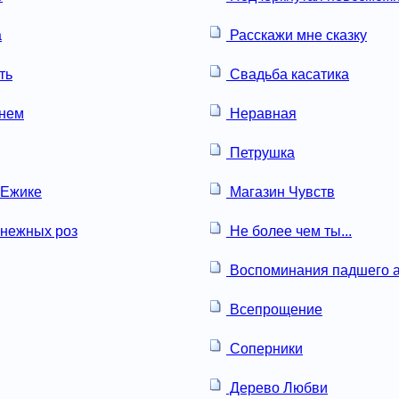
а
Расскажи мне сказку
ть
Свадьба касатика
онем
Неравная
Петрушка
 Ежике
Магазин Чувств
нежных роз
Не более чем ты...
Воспоминания падшего а
Всепрощение
Соперники
Дерево Любви