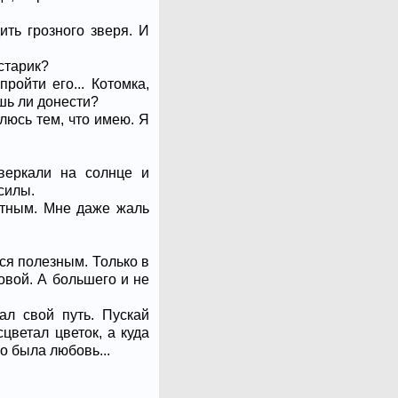
ить грозного зверя. И
старик?
ройти его... Котомка,
ешь ли донести?
елюсь тем, что имею. Я
сверкали на солнце и
силы.
астным. Мне даже жаль
ься полезным. Только в
ловой. А большего и не
ал свой путь. Пускай
сцветал цветок, а куда
о была любовь...