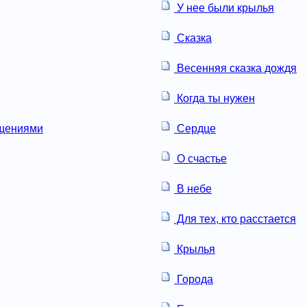
У нее были крылья
Сказка
Весенняя сказка дождя
Когда ты нужен
ащениями
Сердце
О счастье
В небе
Для тех, кто расстается
Крылья
Города