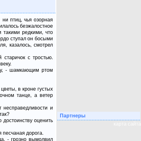
 ни птиц, чья озорная
тилалось безжалостное
и такими редкими, что
ордо ступал он босыми
ля, казалось, смотрел
 старичок с тростью.
веку.
ду, - шамкающим ртом
 цветы, в кроне густых
очном танце, а ветер
ет несправедливости и
так?
Партнеры
о достоинству оценить
карта сайта
я песчаная дорога.
да, - грозно вымолвил