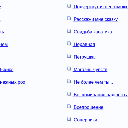
е
Подчеркнутая невозможн
а
Расскажи мне сказку
ть
Свадьба касатика
онем
Неравная
Петрушка
 Ежике
Магазин Чувств
нежных роз
Не более чем ты...
Воспоминания падшего а
Всепрощение
Соперники