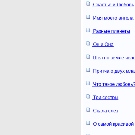
Счастье и Любовь
Имя моего ангела
Разные планеты
Он и Она
Шел по земле чел
Притча о двух мл
Что такое любовь
Три сестры
Скала слез
О самой красивой