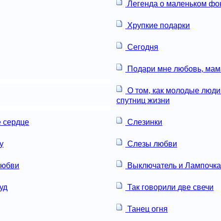
Легенда о маленьком ф
Хрупкие подарки
Сегодня
Подари мне любовь, мам
О том, как молодые люди
спутниц жизни
 сердце
Слезинки
у
Слезы любви
любви
Выключатель и Лампочка
уд
Так говорили две свечи
Танец огня