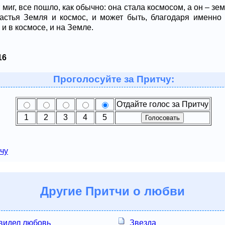
 миг, все пошло, как обычно: она стала космосом, а он – зе
астья Земля и космос, и может быть, благодаря именно 
и в космосе, и на Земле.
16
Проголосуйте за Притчу:
Отдайте голос за Притчу
1
2
3
4
5
чу
Другие
Притчи о любви
 видел любовь
Звезда