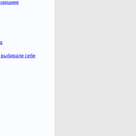
онарщике
а
 выбирали себе