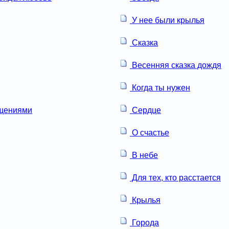
У нее были крылья
Сказка
Весенняя сказка дождя
Когда ты нужен
ащениями
Сердце
О счастье
В небе
Для тех, кто расстается
Крылья
Города