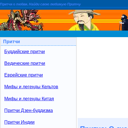
Притчи о любви.
Найди свою любимую Притчу
Притчи
Буддийские притчи
Ведические притчи
Еврейские притчи
Мифы и легенды Кельтов
Мифы и легенды Китая
Притчи Дзен-буддизма
Притчи Индии