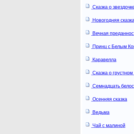
Сказка о звездочк
Новогодняя сказк
Вечная преданнос
Принц с Белым К
Каравелла
Сказка о грустном
Семнадцать белос
Осенняя сказка
Ведьма
Чай с малиной