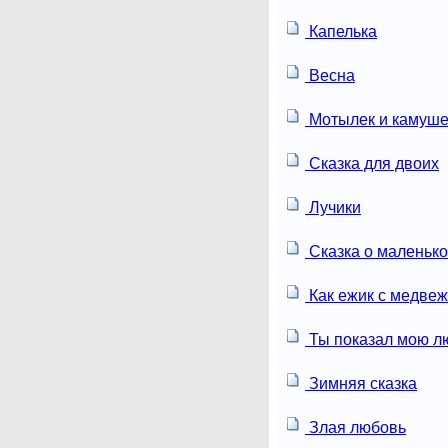
Капелька
Весна
Мотылек и камуше
Сказка для двоих
Лучики
Сказка о маленьк
Как ежик с медвеж
Ты показал мою л
Зимняя сказка
Злая любовь