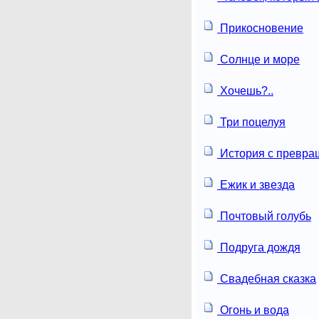
Прикосновение
Солнце и море
Хочешь?..
Три поцелуя
История с превр
Ежик и звезда
Почтовый голубь
Подруга дождя
Свадебная сказка
Огонь и вода