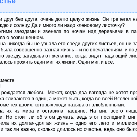
стье
 друг без друга, очень долго целую жизнь. Он трепетал на
ждю и солнцу. Да и много ли надо кленовому листочку?
угими звездами и звенела по ночам над деревьями в па
ала о возвышенном.
а никогда бы не узнала его среди других листьев, он ни з
х была совершенно разная жизнь – и по впечатлениям, и по 
ю звезду, загадывают желание, когда видят падающий лис
лось прожить один миг их жизни. Один миг, и все.
вместе!
!
а рождается любовь. Может, когда два взгляда не хотят пр
оха сливаются в один, а может быть, когда во всей Вселенн
кроме тех двоих, которых люди называют влюбленными.
а их из мира и оставила наедине. На миг, всего лишь
и. Но стоит ли об этом думать, ведь этот последний ми
ила их долгая-долгая жизнь – одно его лето и миллион
и так ли важно, сколько длилось их счастье, ведь оно было