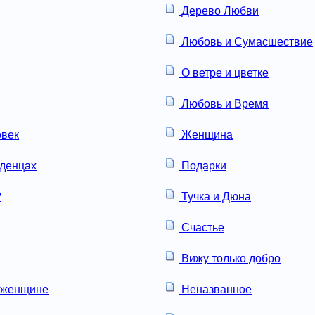
Дерево Любви
Любовь и Сумасшествие
О ветре и цветке
Любовь и Время
овек
Женщина
аденцах
Подарки
?
Тучка и Дюна
Счастье
Вижу только добро
 женщине
Неназванное