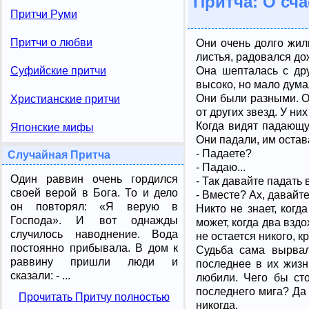
Притча: О сча
Притчи Руми
Притчи о любви
Они очень долго жили
листья, радовался до
Она шепталась с др
Суфийские притчи
высоко, но мало дум
Они были разными. Он
Христианские притчи
от других звезд. У ни
Когда видят падающу
Японские мифы
Они падали, им остава
- Падаете?
Случайная Притча
- Падаю...
Один раввин очень гордился
- Так давайте падать 
своей верой в Бога. То и дело
- Вместе? Ах, давайте
он повторял: «Я верую в
Никто не знает, когд
Господа». И вот однажды
может, когда два взд
случилось наводнение. Вода
не остается никого, 
постоянно прибывала. В дом к
Судьба сама вырвал
раввину пришли люди и
последнее в их жизн
сказали: - ...
любили. Чего бы сто
последнего мига? Да 
Прочитать Притчу полностью
никогда.