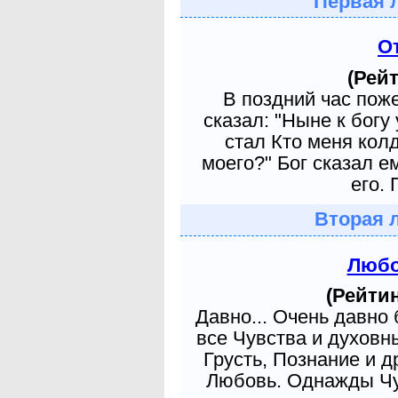
Первая 
О
(Рейт
В поздний час пож
сказал: "Ныне к богу
стал Кто меня кол
моего?" Бог сказал е
его. 
Вторая 
Любо
(Рейтин
Давно... Очень давно
все Чувства и духовн
Грусть, Познание и д
Любовь. Однажды Чув