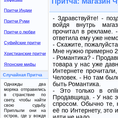
Притча: Магазин Ч
Притчи Индии
- Здравствуйте! - по
Притчи Руми
войдя внутрь мага
прочитал в рекламе. -
Притчи о любви
ответила ему уже нем
Суфийские притчи
- Скажите, пожалуйста
Мне нужно примерно 2-
Христианские притчи
- Романтика? - Продавщ
товара у нас уже давн
Японские мифы
Интернете прочитали,
Случайная Притча
Человек. - Но там был
быть Романтика.
Однажды два
- Это только в onli
моряка отправились
в странствие по
Продавщица. - У нас э
свету, чтобы найти
спросом. Обычно те, 
свою судьбу.
её по Интернету, это 
Приплыли они на
идти не надо.
остров, где у вождя