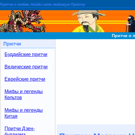
Притчи о любви.
Найди свою любимую Притчу
Притчи о 
Притчи
Буддийские притчи
Ведические притчи
Еврейские притчи
Мифы и легенды
Кельтов
Мифы и легенды
Китая
Притчи Дзен-
буддизма