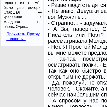
одного из племён
- Разве люди стыдятся 
было две дочери.
- Не знаю. Девушки ещ
Старшая —
вот Мужчины...
красавица, а
- Странно… - задумал
младшая — не
очень. Один...
- А Вы, наверное, С
Писатель или Поэт?
Прочитать Притчу
полностью
рассматривала Молодо
- Нет. Я Простой Молод
вы мне можете предло
- Так-так, посмот
осматривать полки. - 
Так как оно быстро в
открытым не держать, 
- Да, пожалуй, не отк
Человек. - Скажите, а 
сейчас наибольшим с
- А спросом у нас по
Юмор, Гордость, Тщ