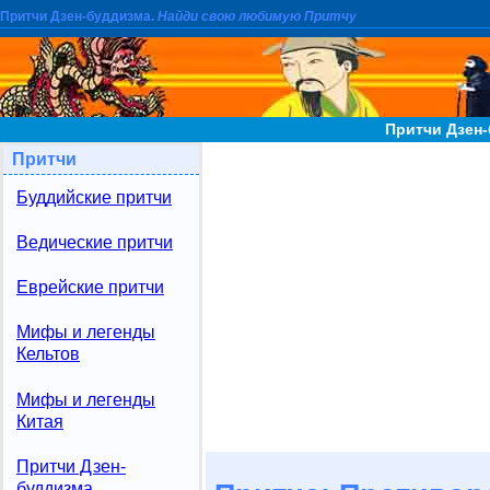
Притчи Дзен-буддизма.
Найди свою любимую Притчу
Притчи Дзен
Притчи
Буддийские притчи
Ведические притчи
Еврейские притчи
Мифы и легенды
Кельтов
Мифы и легенды
Китая
Притчи Дзен-
буддизма