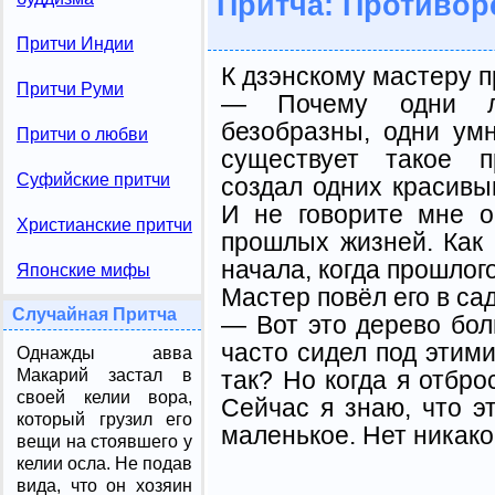
Притча: Противор
Притчи Индии
К дзэнскому мастеру п
Притчи Руми
— Почему одни л
безобразны, одни ум
Притчи о любви
существует такое п
Суфийские притчи
создал одних красивы
И не говорите мне о
Христианские притчи
прошлых жизней. Как 
начала, когда прошлог
Японские мифы
Мастер повёл его в сад
Случайная Притча
— Вот это дерево бол
часто сидел под этим
Однажды авва
так? Но когда я отбро
Макарий застал в
своей келии вора,
Сейчас я знаю, что э
который грузил его
маленькое. Нет никак
вещи на стоявшего у
келии осла. Не подав
вида, что он хозяин