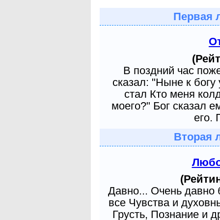
Первая 
О
(Рейт
В поздний час пож
сказал: "Ныне к богу
стал Кто меня кол
моего?" Бог сказал е
его. 
Вторая 
Любо
(Рейтин
Давно... Очень давно
все Чувства и духовн
Грусть, Познание и д