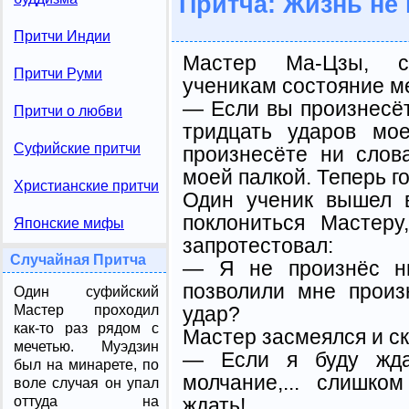
Притча: Жизнь не
Притчи Индии
Мастер Ма-Цзы, с
Притчи Руми
ученикам состояние ме
— Если вы произнесёт
Притчи о любви
тридцать ударов мо
Суфийские притчи
произнесёте ни слов
моей палкой. Теперь го
Христианские притчи
Один ученик вышел 
поклониться Мастеру
Японские мифы
запротестовал:
Случайная Притча
— Я не произнёс ни
позволили мне произ
Один суфийский
удар?
Мастер проходил
как-то раз рядом с
Мастер засмеялся и ск
мечетью. Муэдзин
— Если я буду ждат
был на минарете, по
молчание,... слишк
воле случая он упал
ждать!
оттуда на