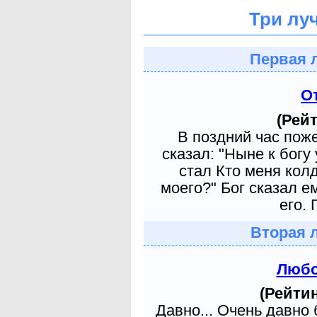
Три лу
Первая 
О
(Рейт
В поздний час пож
сказал: "Ныне к богу
стал Кто меня кол
моего?" Бог сказал е
его. 
Вторая 
Любо
(Рейтин
Давно... Очень давно