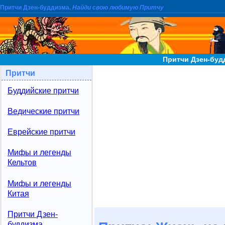
Притчи Дзен-буддизма.
Найди свою любимую Притчу
Притчи Дзен-буд
Притчи
Буддийские притчи
Ведические притчи
Еврейские притчи
Мифы и легенды
Кельтов
Мифы и легенды
Китая
Притчи Дзен-
буддизма