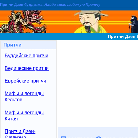
Притчи Дзен-буддизма.
Найди свою любимую Притчу
Притчи Дзен-
Притчи
Буддийские притчи
Ведические притчи
Еврейские притчи
Мифы и легенды
Кельтов
Мифы и легенды
Китая
Притчи Дзен-
буддизма