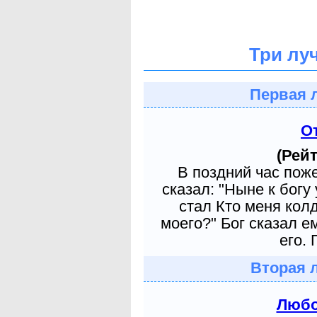
Три лу
Первая 
О
(Рейт
В поздний час пож
сказал: "Ныне к богу
стал Кто меня кол
моего?" Бог сказал е
его. 
Вторая 
Любо