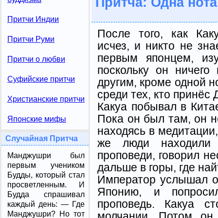
Притча: Одна нота
Притчи Индии
После того, как Как
Притчи Руми
исчез, и никто не зна
первым японцем, из
Притчи о любви
поскольку он ничего
Суфийские притчи
другим, кроме одной н
среди тех, кто принёс 
Христианские притчи
Какуа побывал в Кита
Пока он был там, он 
Японские мифы
находясь в медитации,
Случайная Притча
же люди находили 
проповеди, говорил не
Манджушри был
дальше в горы, где най
первым учеником
Будды, кото­рый стал
Император услышал о 
просветленным. И
Японию, и попроси
Будда спрашивал
проповедь. Какуа с
каждый день: — Где
молчании. Потом он
Манджушри? Но тот