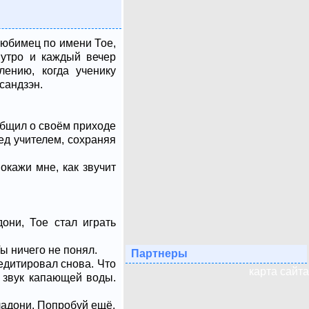
юбимец по имени Тое,
 утро и каждый вечер
ению, когда ученику
сандзэн.
общил о своём приходе
ед учителем, сохраняя
кажи мне, как звучит
они, Тое стал играть
Ты ничего не понял.
Партнеры
едитировал снова. Что
карта сайта
 звук капающей воды.
ладони. Попробуй ещё.