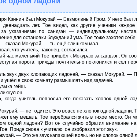
ок одной ладони
ря Кэннин был Мокурай — Безмолвный Гром. У него был л
 двенадцать лет. Тое видел, как другие ученики каждое
 за указаниями по сандзэн — индивидуальному наставл
нение для остановки блужданий ума. Тое тоже захотел себе 
— сказал Мокурай, — ты ещё слишком мал.
вал, что учитель, наконец, согласился.
ый час маленький Тое пришёл к Мокураю за сандзэн. Он со
реступая порога, трижды почтительно поклонился и сел пер
 звук двух хлопающих ладоней, — сказал Мокурай. — По
 и ушёл в свою комнату размышлять над задачей.
узыка гейш.
ликнул он.
 когда учитель попросил его показать хлопок одной лад
Мокурай, — не годится. Это вовсе не хлопок одной ладони. 
жет ему мешать, Тое перебрался жить в тихое место. Он м
ом одной ладони? Вот он случайно обратил внимание на
ое. Придя снова к учителю, он изобразил этот звук.
урай. — Это же звук капающей воды, но не хлопок одной 