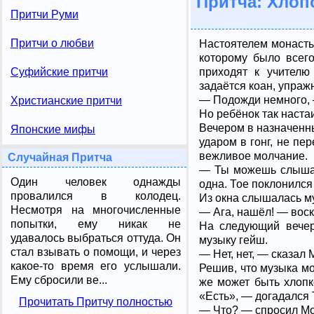
Притча: Хлоп
Притчи Руми
Притчи о любви
Настоятелем монасты
которому было всего
приходят к учителю
Суфийские притчи
задаётся коан, упраж
— Подожди немного, 
Христианские притчи
Но ребёнок так настаи
Вечером в назначенн
Японские мифы
ударом в гонг, не пе
вежливое молчание.
Случайная Притча
— Ты можешь слышать
Один человек однажды
одна. Тое поклонился
провалился в колодец.
Из окна слышалась м
Несмотря на многочисленные
— Ага, нашёл! — воск
попытки, ему никак не
На следующий вечер,
удавалось выбраться оттуда. Он
музыку гейш.
стал взывать о помощи, и через
— Нет, нет, — сказал 
какое-то время его услышали.
Решив, что музыка мо
Ему сбросили ве...
же может быть хлопк
«Есть», — догадался Т
Прочитать Притчу полностью
— Что? — спросил Мок