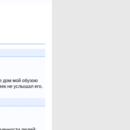
не дом мой обузою
век не услышал его.
 ценности людей: