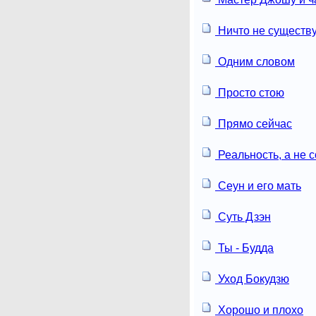
Ничто не существ
Одним словом
Просто стою
Прямо сейчас
Реальность, а не 
Сеун и его мать
Суть Дзэн
Ты - Будда
Уход Бокудзю
Хорошо и плохо