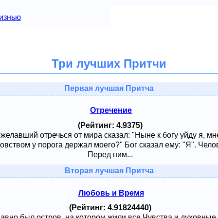
изнью
Три лучших Притчи
Первая лучшая Притча
Отречение
(Рейтинг: 4.9375)
ожелавший отречься от мира сказал: "Ныне к богу уйду я, м
овством у порога держал моего?" Бог сказал ему: "Я". Чело
Перед ним...
Вторая лучшая Притча
Любовь и Время
(Рейтинг: 4.91824440)
давно был остров, на котором жили все Чувства и духовные