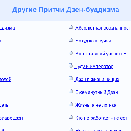
Другие
Притчи Дзен-буддизма
ддизма
Абсолютная осознанност
и
Бокудзю и ручей
Вор, ставший учеником
Гуду и император
телей
Дзэн в жизни нищих
Ежеминутный Дзэн
дать
Жизнь, а не логика
риарх дзэн
Кто не работает - не ест
ай
Не оставлять следов