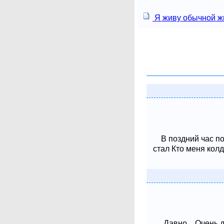
Я живу обычной ж
В поздний час п
стал Кто меня колд
Давно... Очень 