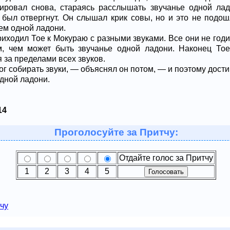
ировал снова, стараясь расслышать звучанье одной ла
ук был отвергнут. Он слышал крик совы, но и это не подо
ем одной ладони.
иходил Тое к Мокураю с разными звуками. Все они не годи
, чем может быть звучанье одной ладони. Наконец То
 за пределами всех звуков.
г собирать звуки, — объяснял он потом, — и поэтому достиг
одной ладони.
14
Проголосуйте за Притчу:
Отдайте голос за Притчу
1
2
3
4
5
чу