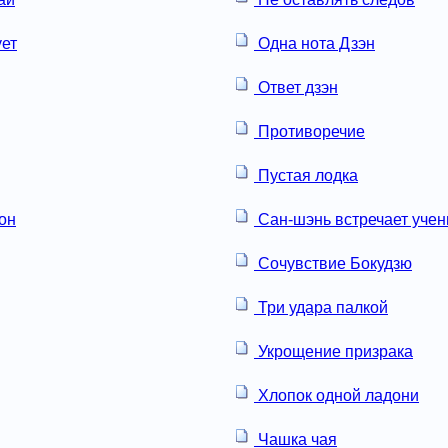
ует
Одна нота Дзэн
Ответ дзэн
Противоречие
Пустая лодка
сон
Сан-шэнь встречает учен
Сочувствие Бокудзю
Три удара палкой
Укрощение призрака
Хлопок одной ладони
Чашка чая