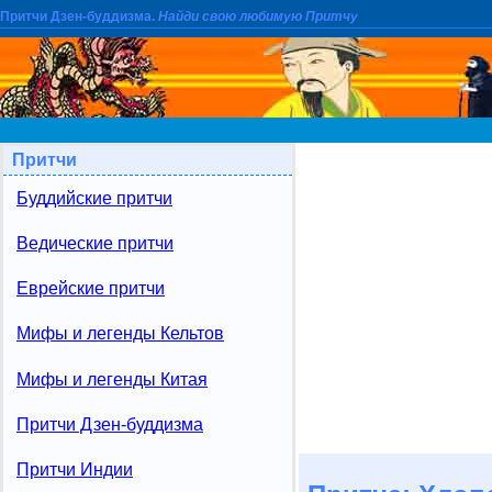
Притчи Дзен-буддизма.
Найди свою любимую Притчу
Притчи
Буддийские притчи
Ведические притчи
Еврейские притчи
Мифы и легенды Кельтов
Мифы и легенды Китая
Притчи Дзен-буддизма
Притчи Индии