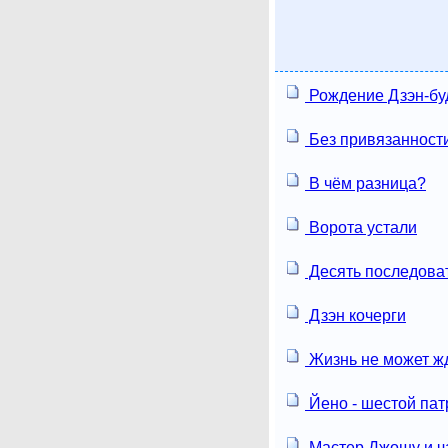
Рождение Дзэн-бу
Без привязанност
В чём разница?
Ворота устали
Десять последова
Дзэн кочерги
Жизнь не может ж
Йено - шестой пат
Мастер Джошу и ч