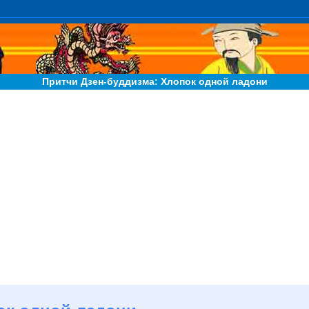
Притчи Дзен-буддизма: Хлопок одной ладони