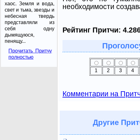
хаос. Земля и вода,
необходимости создав
свет и тьма, звезды и
небесная твердь
представляли из
Рейтинг Притчи:
4.28
себя одну
дымящуюся,
пенящу...
Проголосу
Прочитать Притчу
полностью
1
2
3
4
Комментарии на Прит
Другие
Прит