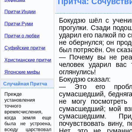
Притча: Сочувств
Притчи Индии
Бокудзю шёл с учени
Притчи Руми
прогулки. Сзади подош
ударил его палкой по 
Притчи о любви
не обернулся; он прод
Суфийские притчи
был потрясён. Он сказ
— Почему вы не реа
Христианские притчи
человек ударил вас
оглянулись!
Японские мифы
Бокудзю сказал:
Случайная Притча
— Это его пробл
сумасшедший, бедняга
Прежде
не могу посмотреть
установления
точного
сумасшедший; мой вз
времясчисления,
сумасшедшим. Пр
когда земля еще
почувствовать вину, п
была не устроена,
Нет, это не гуманн
всюду царствовал