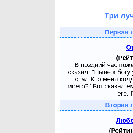
Три лу
Первая 
О
(Рейт
В поздний час пож
сказал: "Ныне к богу
стал Кто меня кол
моего?" Бог сказал е
его. 
Вторая 
Любо
(Рейтин