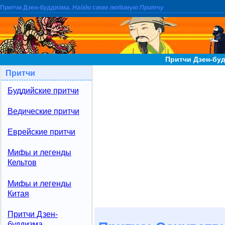
Притчи Дзен-буддизма.
Найди свою любимую Притчу
Притчи Дзен-бу
Притчи
Буддийские притчи
Ведические притчи
Еврейские притчи
Мифы и легенды
Кельтов
Мифы и легенды
Китая
Притчи Дзен-
буддизма