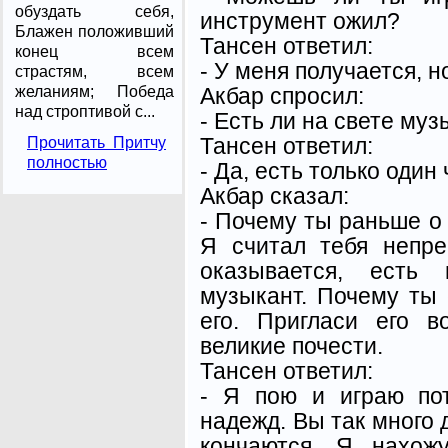
обуздать себя,
инструмент ожил?
Блажен положивший
Тансен ответил:
конец всем
- У меня получается, 
страстям, всем
Акбар спросил:
желаниям; Победа
над строптивой с...
- Есть ли на свете муз
Тансен ответил:
Прочитать Притчу
полностью
- Да, есть только один
Акбар сказал:
- Почему ты раньше о
Я считал тебя непр
оказывается, есть
музыкант. Почему ты 
его. Пригласи его 
великие почести.
Тансен ответил:
- Я пою и играю по
надежд. Вы так много 
кончаются. Я нахож