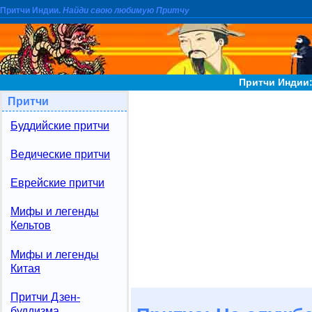
Притчи Индии.
Найди свою любимую Притчу
Притчи Индии:
Притчи
Буддийские притчи
Ведические притчи
Еврейские притчи
Мифы и легенды
Кельтов
Мифы и легенды
Китая
Притчи Дзен-
буддизма