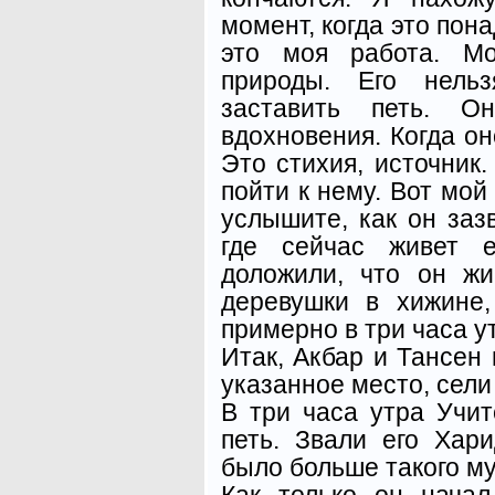
момент, когда это пона
это моя работа. Мо
природы. Его нельз
заставить петь. 
вдохновения. Когда оно
Это стихия, источник
пойти к нему. Вот мой
услышите, как он зазв
где сейчас живет е
доложили, что он ж
деревушки в хижине,
примерно в три часа у
Итак, Акбар и Тансен 
указанное место, сели
В три часа утра Учит
петь. Звали его Хар
было больше такого м
Как только он начал