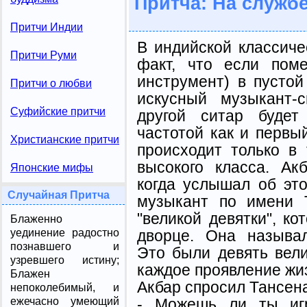
Притча: На служб
Притчи Индии
В индийской классиче
Притчи Руми
факт, что если пом
инструмент) в пустой
Притчи о любви
искусный музыкант-с
Суфийские притчи
другой ситар будет
частотой как и первы
Христианские притчи
происходит только в
высокого класса. Ак
Японские мифы
когда услышал об это
Случайная Притча
музыкант по имени 
"великой девятки", к
Блаженно
дворце. Она называл
уединение радостно
познавшего и
Это были девять вели
узревшего истину;
каждое проявление жи
Блажен
Акбар спросил Тансен
непоколебимый, и
- Можешь ли ты игр
ежечасно умеющий