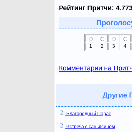
Рейтинг Притчи:
4.77
Проголосу
1
2
3
4
Комментарии на Прит
Другие
П
Благородный Парас
Встреча с саньясином