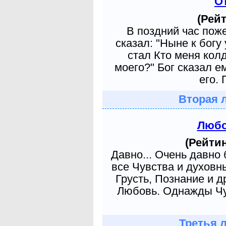
О
(Рейт
В поздний час пож
сказал: "Ныне к богу
стал Кто меня кол
моего?" Бог сказал е
его. 
Вторая 
Любо
(Рейтин
Давно... Очень давно
все Чувства и духовн
Грусть, Познание и д
Любовь. Однажды Чув
Третья 