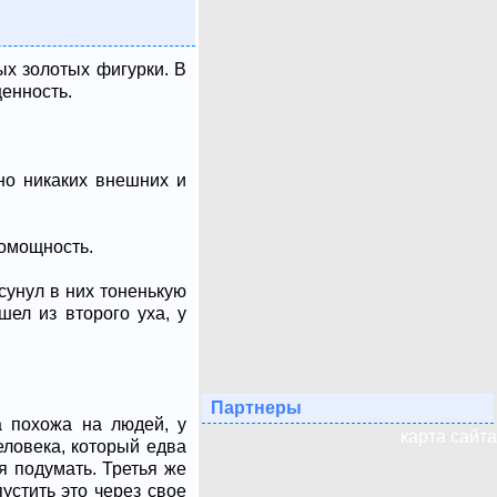
ых золотых фигурки. В
ценность.
но никаких внешних и
помощность.
сунул в них тоненькую
шел из второго уха, у
Партнеры
а похожа на людей, у
карта сайта
еловека, который едва
я подумать. Третья же
устить это через свое