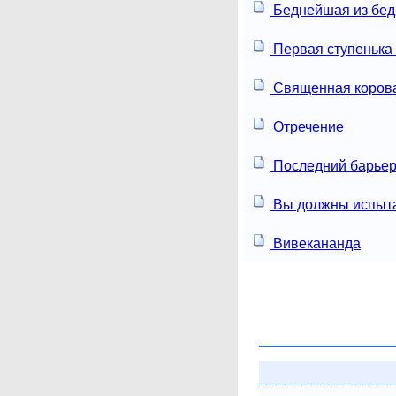
Беднейшая из бе
Первая ступенька 
Священная коров
Отречение
Последний барье
Вы должны испыта
Вивекананда