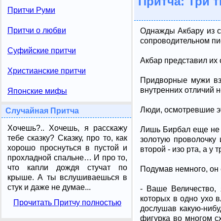
Притча: Три 
Притчи Руми
Притчи о любви
Однажды Акбару из с
сопроводительном пис
Суфийские притчи
Акбар представил их 
Христианские притчи
Придворные мужи взв
внутренних отличий н
Японские мифы
Люди, осмотревшие эт
Случайная Притча
Хочешь?.. Хочешь, я расскажу
Лишь Бирбал еще не 
тебе сказку? Сказку, про то, как
золотую проволочку 
хорошо проснуться в пустой и
второй - изо рта, а у 
прохладной спальне… И про то,
что капли дождя стучат по
Подумав немного, он 
крыше. А ты вслушиваешься в
стук и даже не думае...
- Ваше Величество,
которых в одно ухо в
Прочитать Притчу полностью
дослушав какую-нибуд
фигурка во многом с