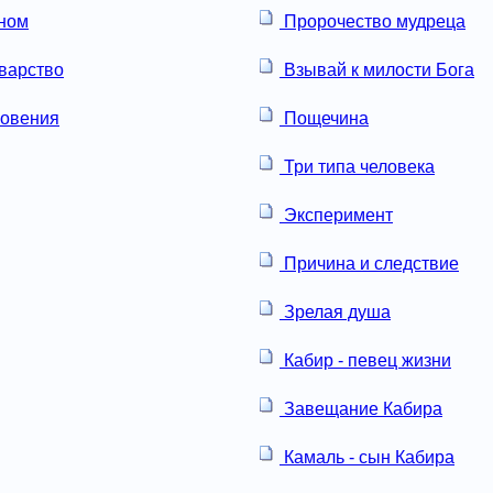
ином
Пророчество мудреца
варство
Взывай к милости Бога
новения
Пощечина
Три типа человека
Эксперимент
Причина и следствие
Зрелая душа
Кабир - певец жизни
Завещание Кабира
Камаль - сын Кабира