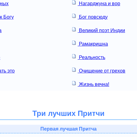
дных
Нагарджуна и вор
к Богу
Бог повсюду
а
Великий поэт Индии
Рамакришна
р
Реальность
ть это
Очищение от грехов
Жизнь вечна!
Три лучших Притчи
Первая лучшая Притча