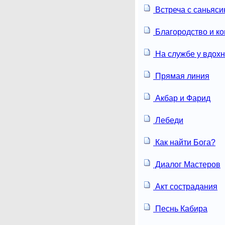
Встреча с саньяс
Благородство и ко
На службе у вдох
Прямая линия
Акбар и Фарид
Лебеди
Как найти Бога?
Диалог Мастеров
Акт сострадания
Песнь Кабира