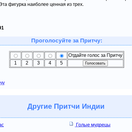
Эта фигурка наиболее ценная из трех.
91
Проголосуйте за Притчу:
Отдайте голос за Притчу
1
2
3
4
5
чу
Другие
Притчи Индии
ас
Голые мудрецы