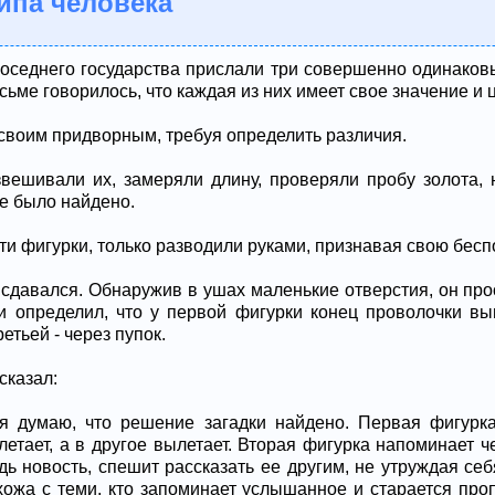
типа человека
оседнего государства прислали три совершенно одинаков
ьме говорилось, что каждая из них имеет свое значение и 
своим придворным, требуя определить различия.
ешивали их, замеряли длину, проверяли пробу золота, 
е было найдено.
и фигурки, только разводили руками, признавая свою бес
сдавался. Обнаружив в ушах маленькие отверстия, он про
и определил, что у первой фигурки конец проволочки вы
третьей - через пупок.
сказал:
 я думаю, что решение загадки найдено. Первая фигурк
летает, а в другое вылетает. Вторая фигурка напоминает ч
ь новость, спешит рассказать ее другим, не утруждая себ
хожа с теми, кто запоминает услышанное и старается проп