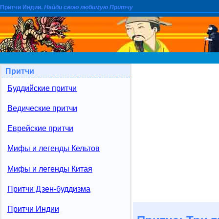
Притчи Индии.
Найди свою любимую Притчу
Притчи
Буддийские притчи
Ведические притчи
Еврейские притчи
Мифы и легенды Кельтов
Мифы и легенды Китая
Притчи Дзен-буддизма
Притчи Индии