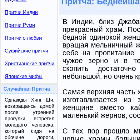
Притча: Беднейша
Притчи Индии
В Индии, близ Джаба
Притчи Руми
прекрасный храм. Пос
бедной одинокой женщ
Притчи о любви
вращая мельничный ж
Суфийские притчи
себе на пропитание
чужое зерно и в те
Христианские притчи
скопить достаточно
небольшой, но очень к
Японские мифы
Случайная Притча
Самая верхняя часть 
изготавливается из
Однажды Хинг Ши,
женщине вместо ка
возвращаясь домой
после утренней
маленький жернов, сос
прогулки, встретил
молодого человека,
С тех пор прошло мн
который сидя на
новые храмы больши
обочине дороги,