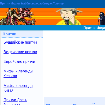
Притчи Индии.
Найди свою любимую Притчу
Притчи Инди
Притчи
Буддийские притчи
Ведические притчи
Еврейские притчи
Мифы и легенды
Кельтов
Мифы и легенды
Китая
Притчи Дзен-
буддизма