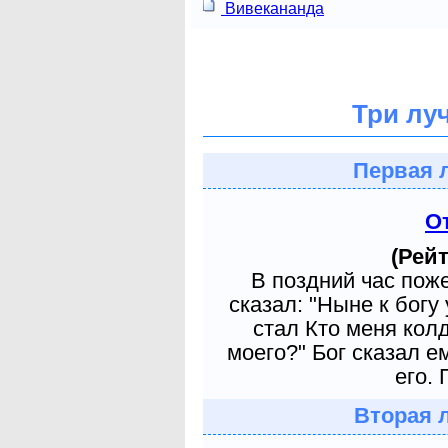
Вивекананда
Три лу
Первая 
О
(Рейт
В поздний час пож
сказал: "Ныне к богу
стал Кто меня кол
моего?" Бог сказал е
его. 
Вторая 