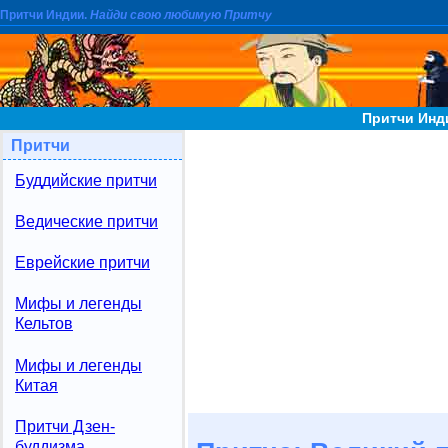
Притчи Индии.
Найди свою любимую Притчу
Притчи Инд
Притчи
Буддийские притчи
Ведические притчи
Еврейские притчи
Мифы и легенды
Кельтов
Мифы и легенды
Китая
Притчи Дзен-
буддизма