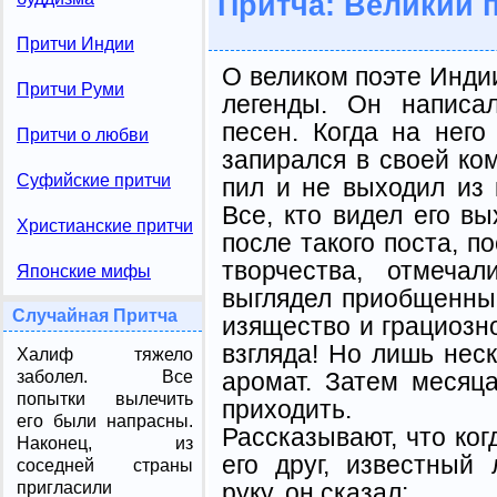
Притча: Великий 
Притчи Индии
О великом поэте Инди
Притчи Руми
легенды. Он написа
песен. Когда на него
Притчи о любви
запирался в своей ком
Суфийские притчи
пил и не выходил из 
Все, кто видел его в
Христианские притчи
после такого поста, п
творчества, отмеча
Японские мифы
выглядел приобщенным
Случайная Притча
изящество и грациозн
взгляда! Но лишь неск
Халиф тяжело
аромат. Затем месяц
заболел. Все
попытки вылечить
приходить.
его были напрасны.
Рассказывают, что ког
Наконец, из
его друг, известный 
соседней страны
руку, он сказал:
пригласили