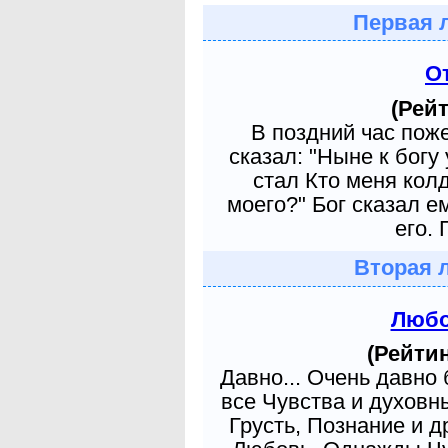
Первая 
О
(Рейт
В поздний час пож
сказал: "Ныне к богу
стал Кто меня кол
моего?" Бог сказал е
его. 
Вторая 
Любо
(Рейтин
Давно... Очень давно
все Чувства и духовн
Грусть, Познание и д