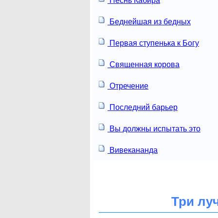
Песнь Кабира
Беднейшая из бедных
Первая ступенька к Богу
Священная корова
Отречение
Последний барьер
Вы должны испытать это
Вивекананда
Три лу