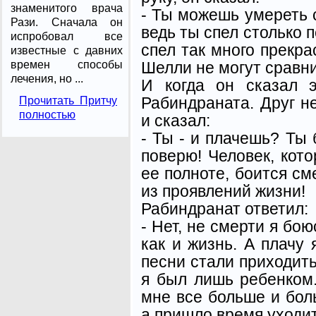
знаменитого врача
- Ты можешь умереть 
Рази. Сначала он
ведь ты спел столько 
испробовал все
спел так много прекра
известные с давних
Шелли не могут сравни
времен способы
лечения, но ...
И когда он сказал э
Рабиндраната. Друг н
Прочитать Притчу
полностью
и сказал:
- Ты - и плачешь? Ты
поверю! Человек, кот
ее полноте, боится см
из проявлений жизни!
Рабиндранат ответил:
- Нет, не смерти я бою
как и жизнь. А плачу 
песни стали приходить
я был лишь ребенком.
мне все больше и боль
а пришло время уходит