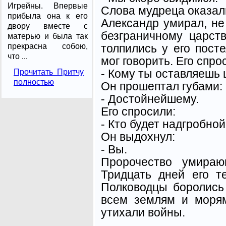
Игрейны. Впервые
Слова мудреца оказал
прибыла она к его
Александр умирал, не
двору вместе с
безграничному царств
матерью и была так
толпились у его пост
прекрасна собою,
что ...
мог говорить. Его спро
- Кому ты оставляешь 
Прочитать Притчу
полностью
Он прошептал губами:
- Достойнейшему.
Его спросили:
- Кто будет надгробно
Он выдохнул:
- Вы.
Пророчество умираю
Тридцать дней его т
Полководцы боролись 
всем землям и моря
утихали войны.