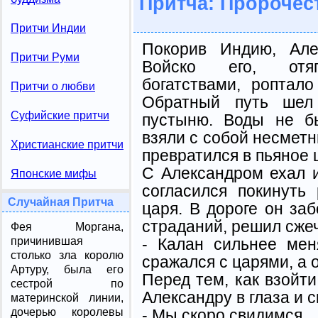
Притча: Пророчес
Притчи Индии
Покорив Индию, Але
Притчи Руми
Войско его, отяг
богатствами, роптал
Притчи о любви
Обратный путь шел
Суфийские притчи
пустыню. Воды не б
взяли с собой несметн
Христианские притчи
превратился в пьяное 
С Александром ехал 
Японские мифы
согласился покинуть
Случайная Притча
царя. В дороге он заб
страданий, решил сжеч
Фея Моргана,
- Калан сильнее мен
причинившая
столько зла королю
сражался с царями, а 
Артуру, была его
Перед тем, как взойти
сестрой по
Александру в глаза и с
материнской линии,
- Мы скоро свидимся.
дочерью королевы