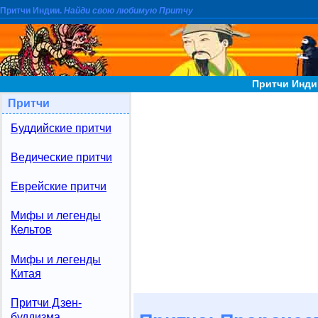
Притчи Индии.
Найди свою любимую Притчу
Притчи Инди
Притчи
Буддийские притчи
Ведические притчи
Еврейские притчи
Мифы и легенды
Кельтов
Мифы и легенды
Китая
Притчи Дзен-
буддизма