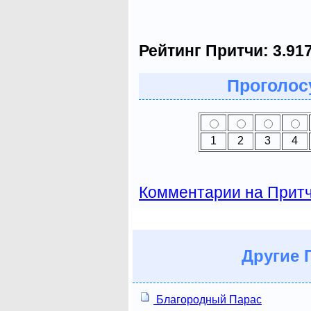
Рейтинг Притчи:
3.91
Проголосу
1
2
3
4
Комментарии на Прит
Другие
П
Благородный Парас