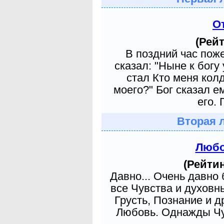
О
(Рейт
В поздний час пож
сказал: "Ныне к богу
стал Кто меня кол
моего?" Бог сказал е
его. 
Вторая 
Любо
(Рейтин
Давно... Очень давно
все Чувства и духовн
Грусть, Познание и д
Любовь. Однажды Чув