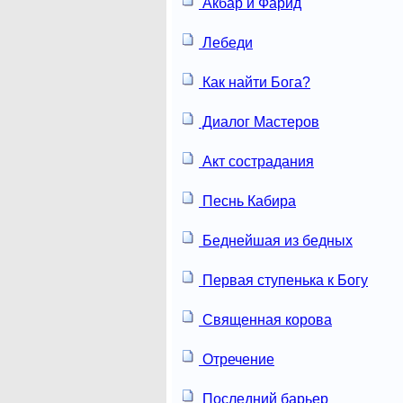
Акбар и Фарид
Лебеди
Как найти Бога?
Диалог Мастеров
Акт сострадания
Песнь Кабира
Беднейшая из бедных
Первая ступенька к Богу
Священная корова
Отречение
Последний барьер