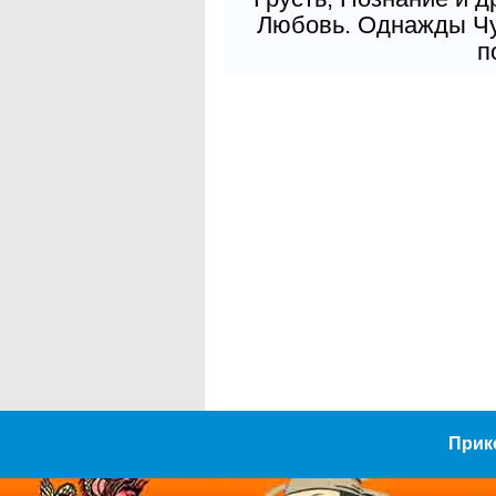
Любовь. Однажды Чув
п
Прик