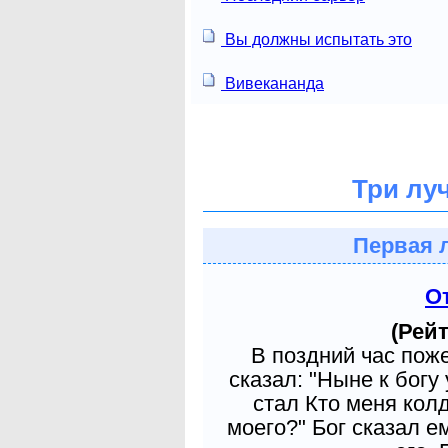
Вы должны испытать это
Вивекананда
Три лу
Первая 
О
(Рейт
В поздний час пож
сказал: "Ныне к богу
стал Кто меня кол
моего?" Бог сказал е