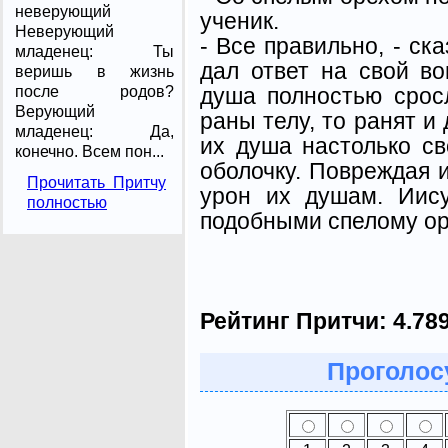
неверующий
ученик.
Неверующий
- Все правильно, - ск
младенец: Ты
дал ответ на свой в
веришь в жизнь
душа полностью срос
после родов?
Верующий
раны телу, то ранят и 
младенец: Да,
их душа настолько св
конечно. Всем пон...
оболочку. Повреждая 
Прочитать Притчу
урон их душам. Иис
полностью
подобными спелому ор
Рейтинг Притчи:
4.78
Проголосу