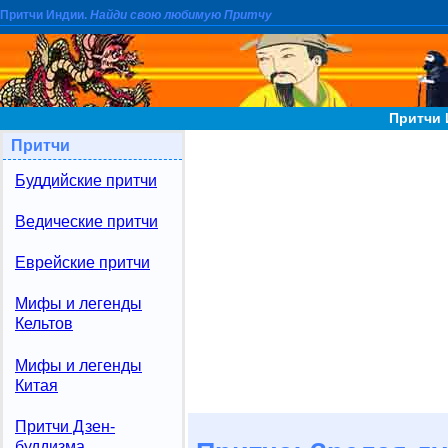
Притчи Индии.
Найди свою любимую Притчу
Притчи 
Притчи
Буддийские притчи
Ведические притчи
Еврейские притчи
Мифы и легенды
Кельтов
Мифы и легенды
Китая
Притчи Дзен-
буддизма