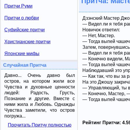
Притча: Маст
Притчи Руми
Притчи о любви
Дзэнский Мастер Джо
— Видел ли я тебя р
Новичок ответил:
Суфийские притчи
— Нет, Мастер.
— Тогда выпей чашечк
Христианские притчи
Затем, повернувшись 
— Видел ли я тебя р
Японские мифы
— Конечно видели, Ма
— Тогда выпей чашечк
Случайная Притча
Наблюдавший это уп
Давно... Очень давно был
— Как так, что вы за
остров, на котором жили все
На это Джошу закрича
Чувства и духовные ценности
— Управляющий, ты в
людей: Радость, Грусть,
— Конечно, Мастер, 
Познание и другие. Вместе с
— Тогда выпей чашеч
ними жила и Любовь. Однажды
Чувства заметили, что остров
погружа...
Рейтинг Притчи:
4.5
Прочитать Притчу полностью