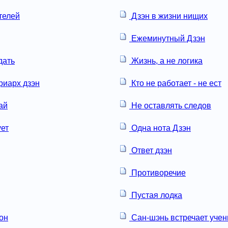
телей
Дзэн в жизни нищих
Ежеминутный Дзэн
дать
Жизнь, а не логика
риарх дзэн
Кто не работает - не ест
ай
Не оставлять следов
ует
Одна нота Дзэн
Ответ дзэн
Противоречие
Пустая лодка
сон
Сан-шэнь встречает учен