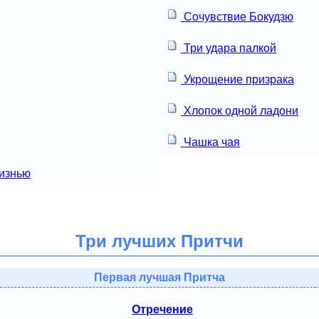
Сочувствие Бокудзю
Три удара палкой
Укрощение призрака
Хлопок одной ладони
Чашка чая
изнью
Три лучших Притчи
Первая лучшая Притча
Отречение