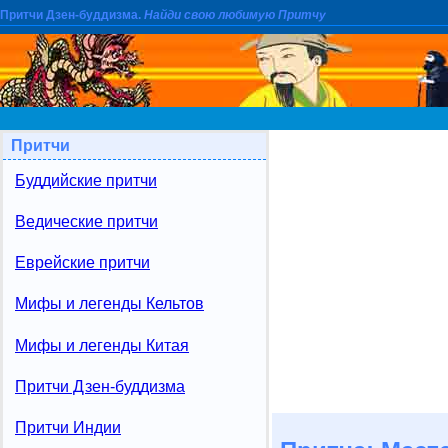
Притчи Дзен-буддизма.
Найди свою любимую Притчу
Притчи
Буддийские притчи
Ведические притчи
Еврейские притчи
Мифы и легенды Кельтов
Мифы и легенды Китая
Притчи Дзен-буддизма
Притчи Индии