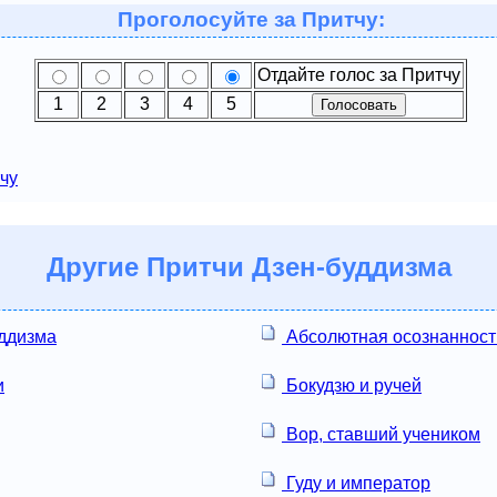
Проголосуйте за Притчу:
Отдайте голос за Притчу
1
2
3
4
5
чу
Другие
Притчи Дзен-буддизма
ддизма
Абсолютная осознанност
и
Бокудзю и ручей
Вор, ставший учеником
Гуду и император