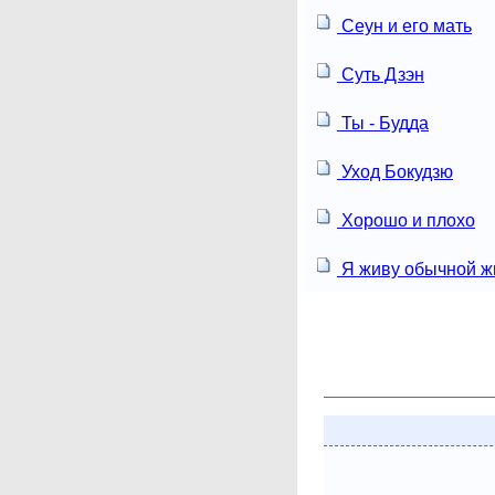
Сеун и его мать
Суть Дзэн
Ты - Будда
Уход Бокудзю
Хорошо и плохо
Я живу обычной ж