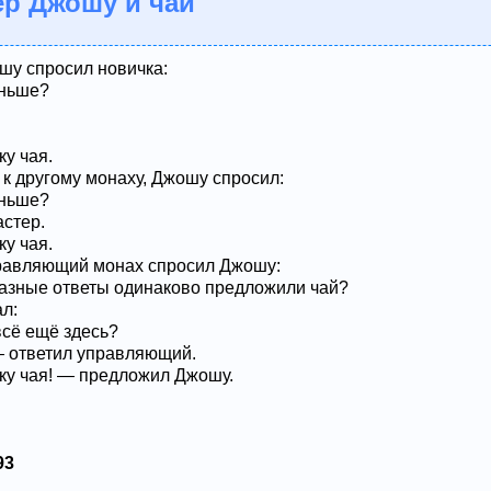
ер Джошу и чай
шу спросил новичка:
аньше?
у чая.
к другому монаху, Джошу спросил:
аньше?
стер.
у чая.
равляющий монах спросил Джошу:
 разные ответы одинаково предложили чай?
л:
сё ещё здесь?
— ответил управляющий.
ку чая! — предложил Джошу.
93