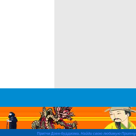
Притчи Дзен-буддизма.
Найди свою любимую Притчу