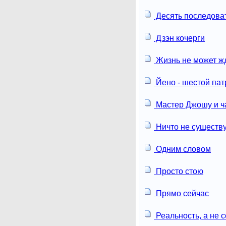
Десять последова
Дзэн кочерги
Жизнь не может ж
Йено - шестой пат
Мастер Джошу и ч
Ничто не существ
Одним словом
Просто стою
Прямо сейчас
Реальность, а не 