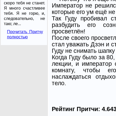
скоро тебя не станет.
Император не решилс
Я много счастливее
которые его ум ещё не
тебя. Я не горю, и,
Так Гуду пробивал с
следовательно, не
разбудить его соз
таю; ле...
просветлён!
Прочитать Притчу
После своего просвет
полностью
стал уважать Дзэн и с
Гуду не снимать шапку
Когда Гуду было за 80
лекции, и император 
комнату, чтобы е
наслаждаться отдыхо
тело.
Рейтинг Притчи:
4.64