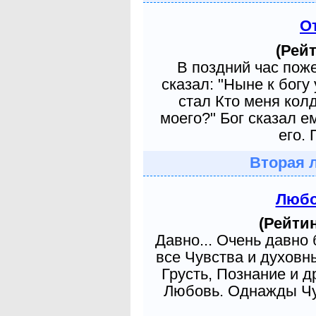
О
(Рейт
В поздний час пож
сказал: "Ныне к богу
стал Кто меня кол
моего?" Бог сказал е
его. 
Вторая 
Любо
(Рейтин
Давно... Очень давно
все Чувства и духовн
Грусть, Познание и д
Любовь. Однажды Чув