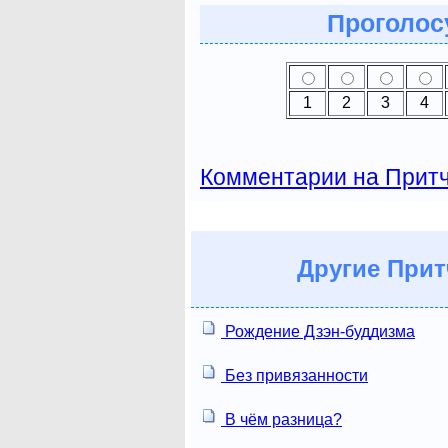
Проголосу
1
2
3
4
Комментарии на Прит
Другие
Прит
Рождение Дзэн-буддизма
Без привязанности
В чём разница?