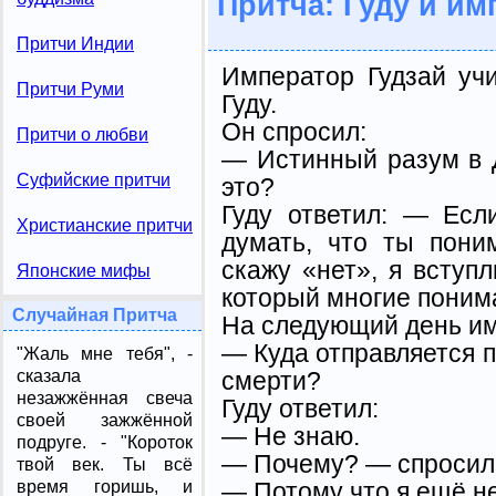
Притча: Гуду и им
Притчи Индии
Император Гудзай уч
Притчи Руми
Гуду.
Он спросил:
Притчи о любви
— Истинный разум в 
Суфийские притчи
это?
Гуду ответил: — Есл
Христианские притчи
думать, что ты пони
скажу «нет», я вступ
Японские мифы
который многие поним
Случайная Притча
На следующий день им
— Куда отправляется 
"Жаль мне тебя", -
смерти?
сказала
незажжённая свеча
Гуду ответил:
своей зажжённой
— Не знаю.
подруге. - "Короток
— Почему? — спросил
твой век. Ты всё
— Потому что я ещё не
время горишь, и