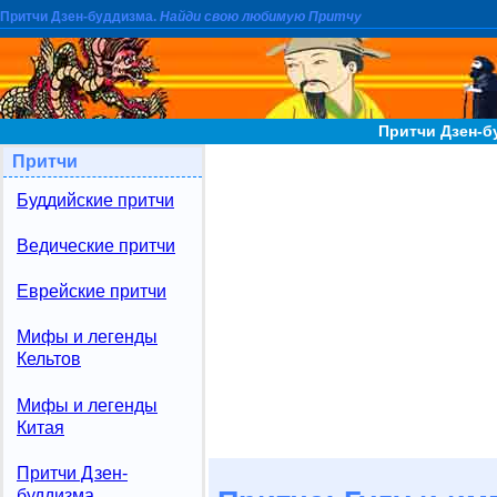
Притчи Дзен-буддизма.
Найди свою любимую Притчу
Притчи Дзен-б
Притчи
Буддийские притчи
Ведические притчи
Еврейские притчи
Мифы и легенды
Кельтов
Мифы и легенды
Китая
Притчи Дзен-
буддизма