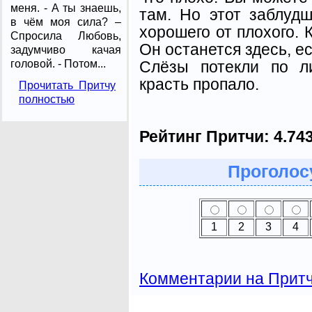
меня. - А ты знаешь,
там. Но этот заблуд
в чём моя сила? –
хорошего от плохого. К
Спросила Любовь,
Он останется здесь, е
задумчиво качая
Слёзы потекли по л
головой. - Потом...
красть пропало.
Прочитать Притчу
полностью
Рейтинг Притчи:
4.74
Проголосу
1
2
3
4
Комментарии на Прит