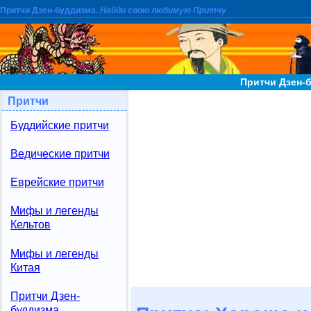
Притчи Дзен-буддизма.
Найди свою любимую Притчу
Притчи Дзен-
Притчи
Буддийские притчи
Ведические притчи
Еврейские притчи
Мифы и легенды
Кельтов
Мифы и легенды
Китая
Притчи Дзен-
буддизма