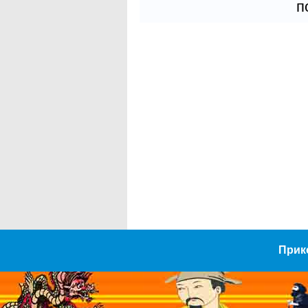
п
Прик