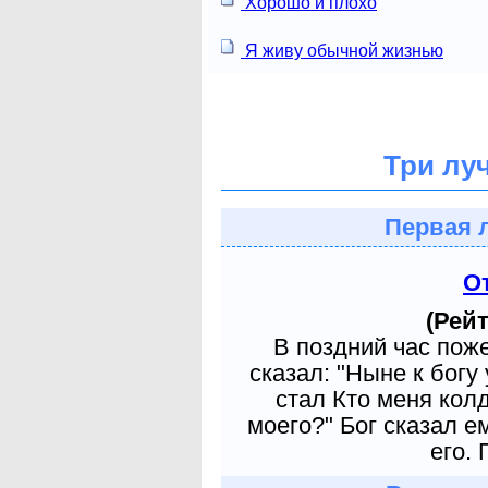
Хорошо и плохо
Я живу обычной жизнью
Три лу
Первая 
О
(Рейт
В поздний час пож
сказал: "Ныне к богу
стал Кто меня кол
моего?" Бог сказал е
его. 