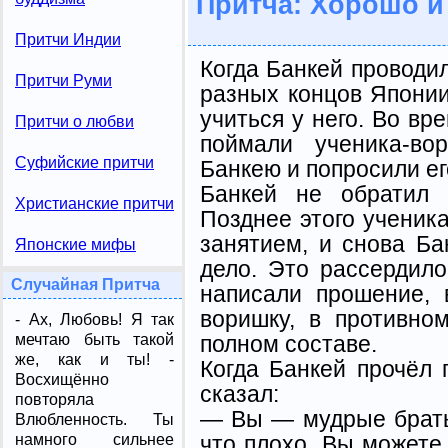
Притча: Хорошо и
Притчи Индии
Когда Банкей проводил
Притчи Руми
разных концов Японии
учиться у него. Во вр
Притчи о любви
поймали ученика-во
Суфийские притчи
Банкею и попросили ег
Банкей не обратил 
Христианские притчи
Позднее этого ученик
занятием, и снова Ба
Японские мифы
дело. Это рассердило
Случайная Притча
написали прошение, 
воришку, в противно
- Ах, Любовь! Я так
полном составе.
мечтаю быть такой
же, как и ты! -
Когда Банкей прочёл 
Восхищённо
сказал:
повторяла
— Вы — мудрые братья
Влюбленность. Ты
что плохо. Вы можете 
намного сильнее